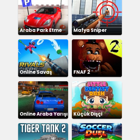
Araba Park Etme
Mafya Sniper
Simülatörü
Online Savaş
FNAF 2
Online Araba Yarışı
Küçük Dişçi