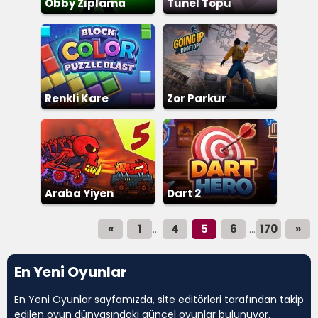
Obby Zıplama
Tünel Topu
Renkli Kare
Zor Parkur
Birleştirme
Araba Yiyen
Dart 2
Arabalar 5
«
1
4
5
6
170
»
...
...
En Yeni Oyunlar
En Yeni Oyunlar sayfamızda, site editörleri tarafından takip
edilen oyun dünyasındaki güncel oyunlar bulunuyor.