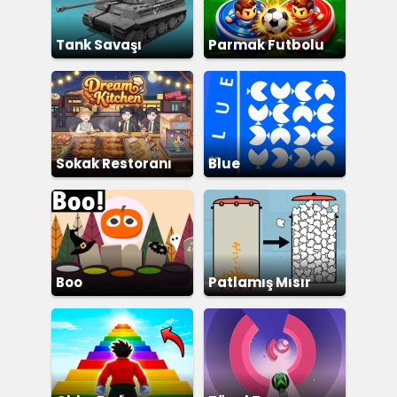
Tank Savaşı
Parmak Futbolu
Simülatörü
Sokak Restoranı
Blue
Boo
Patlamış Mısır