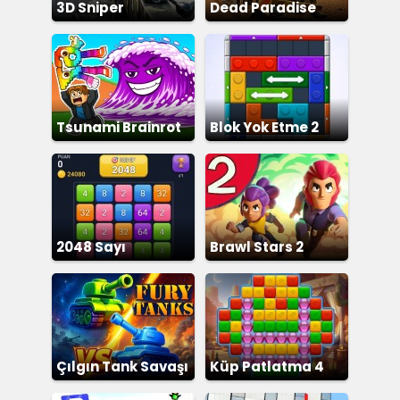
3D Sniper
Dead Paradise
Tsunami Brainrot
Blok Yok Etme 2
2048 Sayı
Brawl Stars 2
Birleştirme
Çılgın Tank Savaşı
Küp Patlatma 4