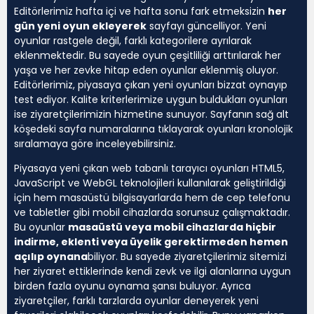
Editörlerimiz hafta içi ve hafta sonu fark etmeksizin
her
gün yeni oyun ekleyerek
sayfayı güncelliyor. Yeni
oyunlar rastgele değil, farklı kategorilere ayrılarak
eklenmektedir. Bu sayede oyun çeşitliliği arttırılarak her
yaşa ve her zevke hitap eden oyunlar eklenmiş oluyor.
Editörlerimiz, piyasaya çıkan yeni oyunları bizzat oynayıp
test ediyor. Kalite kriterlerimize uygun buldukları oyunları
ise ziyaretçilerimizin hizmetine sunuyor. Sayfanın sağ alt
köşedeki sayfa numaralarına tıklayarak oyunları kronolojik
sıralamaya göre inceleyebilirsiniz.
Piyasaya yeni çıkan web tabanlı tarayıcı oyunları HTML5,
JavaScript ve WebGL teknolojileri kullanılarak geliştirildiği
için hem masaüstü bilgisayarlarda hem de cep telefonu
ve tabletler gibi mobil cihazlarda sorunsuz çalışmaktadır.
Bu oyunlar
masaüstü veya mobil cihazlarda hiçbir
indirme, eklenti veya üyelik gerektirmeden hemen
açılıp oynana
biliyor. Bu sayede ziyaretçilerimiz sitemizi
her ziyaret ettiklerinde kendi zevk ve ilgi alanlarına uygun
birden fazla oyunu oynama şansı buluyor. Ayrıca
ziyaretçiler, farklı tarzlarda oyunlar deneyerek yeni