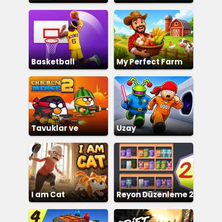
Treni
Basketball
My Perfect Farm
Superstars
Tavuklar ve
Uzay
Zombiler 2
Hapishanesinden
Kaçış
I am Cat
Reyon Düzenleme 2