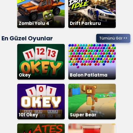
Zombi Yolu 4
Drift Parkuru
En Güzel Oyunlar
Tümünü Gör >>
Okey
Balon Patlatma
101 Okey
Super Bear
Adventure