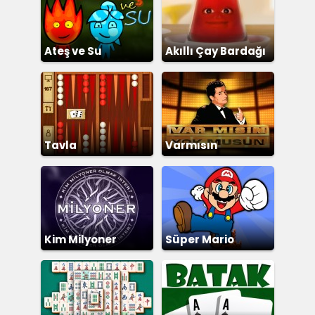
Ateş ve Su
Akıllı Çay Bardağı
Tavla
Varmısın
Yokmusun
Kim Milyoner
Süper Mario
Olmak İster