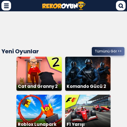
Yeni Oyunlar
Tümünü Gör >>
Cat and Granny 2
Komando Gücü 2
Roblox Lunapark
F1 Yarışı