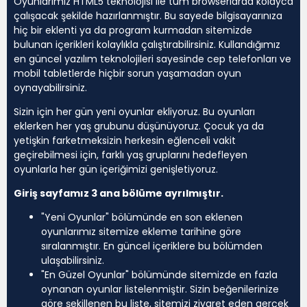
Oyunlarımız HTML5 teknolojisi ile tüm browserlarda kolayca
çalışacak şekilde hazırlanmıştır. Bu sayede bilgisayarınıza
hiç bir eklenti ya da program kurmadan sitemizde
bulunan içerikleri kolaylıkla çalıştırabilirsiniz. Kullandığımız
en güncel yazılım teknolojileri sayesinde cep telefonları ve
mobil tabletlerde hiçbir sorun yaşamadan oyun
oynayabilirsiniz.
Sizin için her gün yeni oyunlar ekliyoruz. Bu oyunları
eklerken her yaş grubunu düşünüyoruz. Çocuk ya da
yetişkin farketmeksizin herkesin eğlenceli vakit
geçirebilmesi için, farklı yaş gruplarını hedefleyen
oyunlarla her gün içeriğimizi genişletiyoruz.
Giriş sayfamız 3 ana bölüme ayrılmıştır.
"Yeni Oyunlar" bölümünde en son eklenen
oyunlarımız sitemize ekleme tarihine göre
sıralanmıştır. En güncel içeriklere bu bölümden
ulaşabilirsiniz.
"En Güzel Oyunlar" bölümünde sitemizde en fazla
oynanan oyunlar listelenmiştir. Sizin beğenilerinize
göre şekillenen bu liste, sitemizi ziyaret eden gerçek