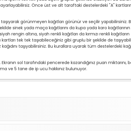
arlayabilirsiz. Önce üst ve alt taraftaki destelerdeki "A" kartlar
ne taşıyarak görünmeyen kağıtları görünür ve seçilir yapabilirsiniz.
şekilde sinek yada maça kağıtlarını da kupa yada karo kağıtlarının al
 siyah rengin altına, siyah renkli kağıtları da kırmızı renkli kağıtları
 kartları tek tek taşıabileceğiniz gibi gruplu bir şekilde de taşıyabi
ğıdını taşıyabilirsiniz. Bu kurallara uyarak tüm destelerdeki kağıt
. Ekranın sol tarafındaki pencerede kazandığınız puan miktarını, 
alma ve 5 tane de ip ucu hakkınız bulunuyor.