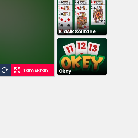
Klasik Solitaire
Tam Ekran
Okey