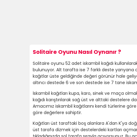
Solitaire Oyunu Nasıl Oynanır ?
Solitaire oyunu 52 adet iskambil kağıdı kullanıla
bulunuyor. Alt tarafta ise 7 farklı deste yanyana d
kağıtlar üste geldiğinde değeri görünür hale geliy
altıncı destede 6 ve son destede ise 7 tane iskam
İskambil kağıtları kupa, karo, sinek ve maça olmak
kağıdı karıştırılarak sağ üst ve alttaki destelere
Amacımız iskambil kağıtlarını kendi türlerine göre ay
göre değerlere sahiptir.
Kağıtları üst taraftaki boş alanlara A'dan K'ya doğ
üst tarafa dizmek için destelerdeki kartları açma
tıkladığınızda sol tarafa sırayla açıyorsunuz. Bu a