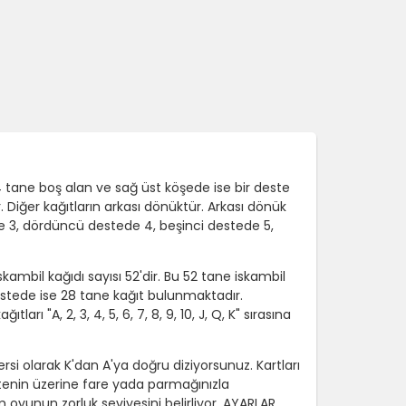
4 tane boş alan ve sağ üst köşede ise bir deste
. Diğer kağıtların arkası dönüktür. Arkası dönük
ede 3, dördüncü destede 4, beşinci destede 5,
kambil kağıdı sayısı 52'dir. Bu 52 tane iskambil
 destede ise 28 tane kağıt bulunmaktadır.
ı "A, 2, 3, 4, 5, 6, 7, 8, 9, 10, J, Q, K" sırasına
ersi olarak K'dan A'ya doğru diziyorsunuz. Kartları
stenin üzerine fare yada parmağınızla
m oyunun zorluk seviyesini belirliyor. AYARLAR