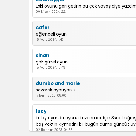
Eski oyunu geri getirin bu çok yavaş diye yazdı
09 Nisan 2024, 22:11
cafer
eğlenceli oyun
18 Mart 2024, 11:43
sinan
çok güzel oyun
15 Mart 2024, 10:49
dumbo and marie
severek oynuyoruz
17 Ekim 2023, 08:00
lucy
kolay oyunda oyunu kazanmak için 3saat uğraş
boş vaktin kıymetini bil bugün cuma gündüz u
02 Haziran 2023, 04:55