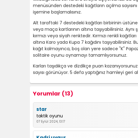
menüsünden destedeki kağıtların açılma sayısını ay
işemine başlamalısınız.
Alt taraftaki 7 destedeki kağıtları birbirinin üstü
veya maça kartlarının altına taşıyabilirsiniz. Aynı 
kırmızı veya siyah renktedir. Kırmızı renkli kağıtları
altına Karo yada Kupa 7 kağıdını taşıyabilirsiniz. Bu
kağıt kalmayınca, boş olan yere sadece "K" Papaz ka
solitaire oyunu oynamayı tamamlıyorsunuz.
Karları taşıdıkça ve dizdikçe puan kazanıyorsunuz
sayısı görünüyor. 5 defa yaptığınız hamleyi geri 
Yorumlar (13)
star
taktik oyunu
07 Eylül 2024, 13:17
Kadri uygur