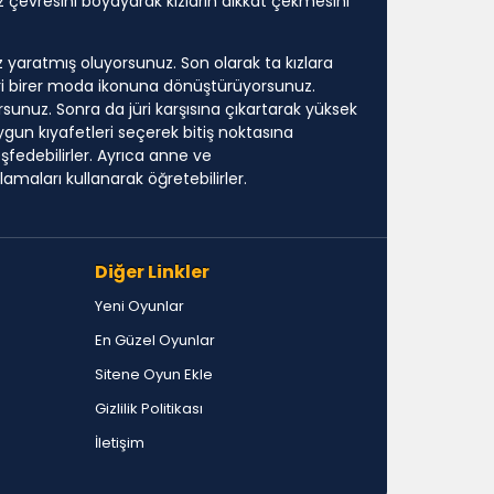
 çevresini boyayarak kızların dikkat çekmesini
z yaratmış oluyorsunuz. Son olarak ta kızlara
eri birer moda ikonuna dönüştürüyorsunuz.
rsunuz. Sonra da jüri karşısına çıkartarak yüksek
gun kıyafetleri seçerek bitiş noktasına
fedebilirler. Ayrıca anne ve
maları kullanarak öğretebilirler.
Diğer Linkler
Yeni Oyunlar
En Güzel Oyunlar
Sitene Oyun Ekle
Gizlilik Politikası
İletişim