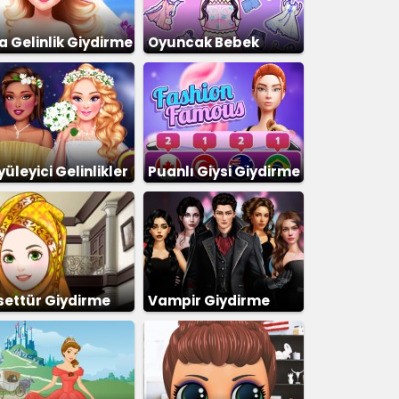
a Gelinlik Giydirme
Oyuncak Bebek
Giydirme
üleyici Gelinlikler
Puanlı Giysi Giydirme
2
settür Giydirme
Vampir Giydirme