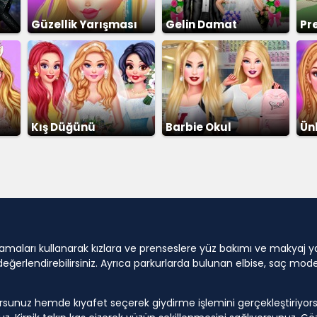
Güzellik Yarışması
Gelin Damat
Pr
Giydirme
Giydirme
Kış Düğünü
Barbie Okul
Ün
Kıyafetleri
ları kullanarak kızlara ve prenseslere yüz bakımı ve makyaj yapıp
rlendirebilirsiniz. Ayrıca parkurlarda bulunan elbise, saç modeli,
unuz hemde kıyafet seçerek giydirme işlemini gerçekleştiriyors