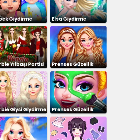
bek Giydirme
Elsa Giydirme
bie Yılbaşı Partisi
Prenses Güzellik
Yarışması
rbie Giysi Giydirme
Prenses Güzellik
Salonu