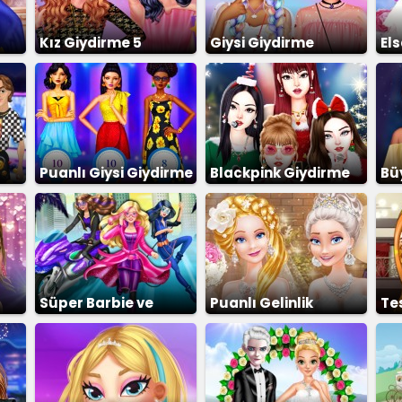
Kız Giydirme 5
Giysi Giydirme
Els
2
Puanlı Giysi Giydirme
Blackpink Giydirme
Büy
Süper Barbie ve
Puanlı Gelinlik
Te
Arkadaşları
Giydirme