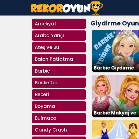
Giydirme Oyun
Ameliyat
Araba Yarışı
Ateş ve Su
Balon Patlatma
Barbie Giydirme
Barbie
Basketbol
Beceri
Boyama
Barbie Makyaj ve
Bulmaca
Giydirme
Candy Crush