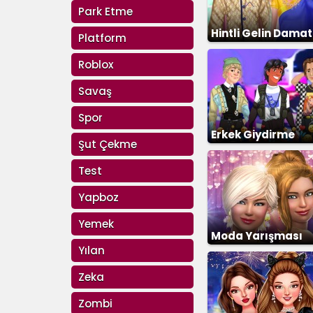
Park Etme
Hintli Gelin Damat
Platform
Giydirme
Roblox
Savaş
Spor
Erkek Giydirme
Şut Çekme
Test
Yapboz
Yemek
Moda Yarışması
Yılan
Zeka
Zombi