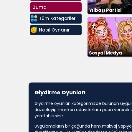
Zuma
Yılbaşı Partisi
Kıyafetleri
Tüm Kategoriler
Nasıl Oynanır
Sosyal Medya
Yıldızları
Giydirme Oyunları
Giydirme oyunları kategorimizde bulunan uygulama
düzenleyip manken adayı kızlara puan vererek değe
yaratabilirsiniz.
Uygulamaların bir çoğunda hem makyaj yapıyors