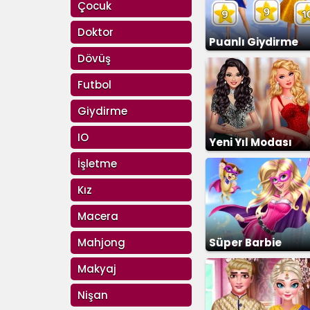
Çocuk
Doktor
Puanlı Giydirme
Dövüş
Parkuru
Futbol
Giydirme
IO
Yeni Yıl Modası
İşletme
Kız
Macera
Mahjong
Süper Barbie
Giydirme
Makyaj
Nişan