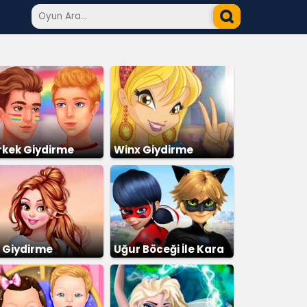
Erkek Giydirme
Winx Giydirme
z Giydirme
Uğur Böceği İle Kara
Kedi