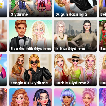
Giydirme
Düğün Hazırlığı 2
Be
Elsa Gelinlik Giydirme
İki Kızı Giydirme
Bar
3
Zengin Kız Giydirme
Barbie Giydirme 2
Ba