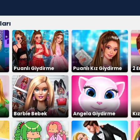
ları
Puanlı Giydirme
Puanlı Kız Giydirme
2 
Barbie Bebek
Angela Giydirme
Kı
Giydirme