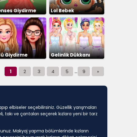
enses Giydirme
Lol Bebek
lü Giydirme
Gelinlik Dükkanı
...
1
2
3
4
5
9
»
 elbiseler seçebilirsiniz. Güzellik yarışmaları
 takı ve çantaları seçerek kızlara yeni bir tarz
unuz. Makyaj yapma bölümlerinde kızların