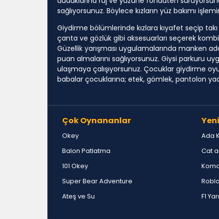
dudaklarına ruj ve yüzüne fondaten sürüyorsunuz.
sağlıyorsunuz. Böylece kızların yüz bakımı işle
Giydirme bölümlerinde kızlara kıyafet seçip takı
çanta ve gözlük gibi aksesuarları seçerek kombi
Güzellik yarışması uygulamalarında manken adayı k
puan almalarını sağlıyorsunuz. Giysi parkuru uy
ulaşmaya çalışıyorsunuz. Çocuklar giydirme oyun
babalar çocuklarına; etek, gömlek, pantolon yad
Çok Oynananlar
Yeni
Okey
Ada 
Balon Patlatma
Cat a
101 Okey
Koma
Super Bear Adventure
Roblo
Ateş ve Su
F1 Yar