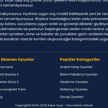
 Kirpik takıp kaş çizerek yüzün şekillenmesini sağlıyorsunuz. Göz
mini tamamlıyorsunuz.
 takıyorsunuz. Kıyafete uygun saç modeli belirleyerek yeni bir tar
ni tamamlıyorsunuz. Böylece hazırladığınız kızları yada prensesl
ızlara, vücutlarına uygun renkli ve gösterişli elbiseler giydiriyo
gulamalarında ise parkurun başlangıcında verilen moda tarzına uy
ları oynarken, anne ve babalar da çocukların giyim zevklerini keş
a kazaktan nasıl bir kombin oluşturacağını kategorimizdeki uygula
 Eklenen Oyunlar
Popüler Kategoriler
Kurmaca
Araba Yarışı Oyunları
nd Granny 2
Balon Patlatma Oyunları
ndo Gücü 2
Giydirme Oyunları
x Lunapark Treni
Mahjong Oyunları
ışı
Savaş Oyunları
Copyright© 2008-2026
Rekor Oyun
- Tüm Hakları Saklıdır