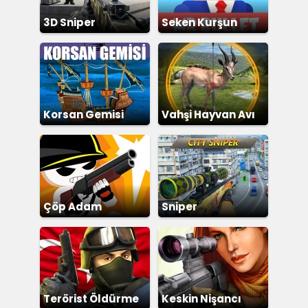
3D Sniper
Seken Kurşun
Korsan Gemisi
Vahşi Hayvan Avı
Çöp Adam
Sniper
Vurmaca
Terörist Öldürme
Keskin Nişancı