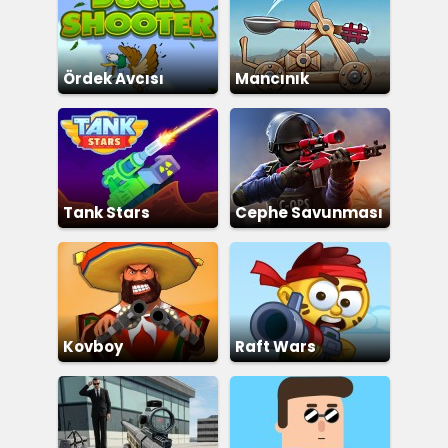
Ördek Avcısı
Mancınık
Tank Stars
Cephe Savunması
Kovboy
Raft Wars