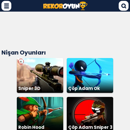
Nişan Oyunları
Sniper 3D
Çöp Adam Ok
Robin Hood
Çöp Adam Sniper 3