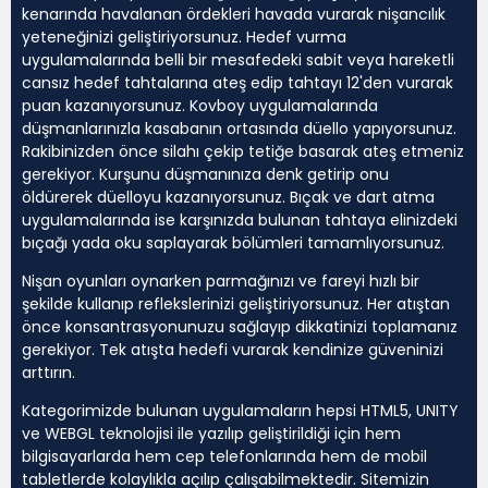
kenarında havalanan ördekleri havada vurarak nişancılık
yeteneğinizi geliştiriyorsunuz. Hedef vurma
uygulamalarında belli bir mesafedeki sabit veya hareketli
cansız hedef tahtalarına ateş edip tahtayı 12'den vurarak
puan kazanıyorsunuz. Kovboy uygulamalarında
düşmanlarınızla kasabanın ortasında düello yapıyorsunuz.
Rakibinizden önce silahı çekip tetiğe basarak ateş etmeniz
gerekiyor. Kurşunu düşmanınıza denk getirip onu
öldürerek düelloyu kazanıyorsunuz. Bıçak ve dart atma
uygulamalarında ise karşınızda bulunan tahtaya elinizdeki
bıçağı yada oku saplayarak bölümleri tamamlıyorsunuz.
Nişan oyunları oynarken parmağınızı ve fareyi hızlı bir
şekilde kullanıp reflekslerinizi geliştiriyorsunuz. Her atıştan
önce konsantrasyonunuzu sağlayıp dikkatinizi toplamanız
gerekiyor. Tek atışta hedefi vurarak kendinize güveninizi
arttırın.
Kategorimizde bulunan uygulamaların hepsi HTML5, UNITY
ve WEBGL teknolojisi ile yazılıp geliştirildiği için hem
bilgisayarlarda hem cep telefonlarında hem de mobil
tabletlerde kolaylıkla açılıp çalışabilmektedir. Sitemizin