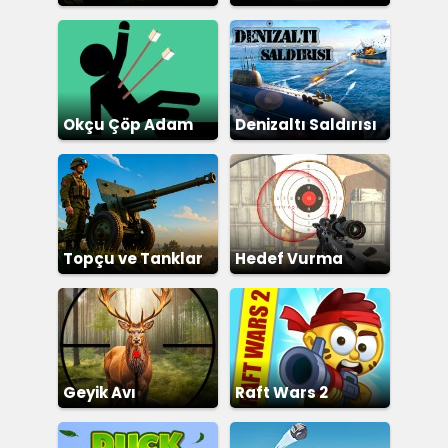
Okçu Çöp Adam
Denizaltı Saldırısı
Topçu ve Tanklar
Hedef Vurma
Geyik Avı
Raft Wars 2