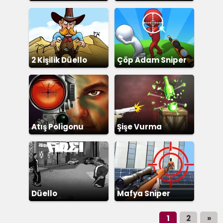
2 Kişilik Düello
Çöp Adam Sniper
Atış Poligonu
Şişe Vurma
Düello
Mafya Sniper
1
2
»