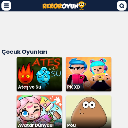
Çocuk Oyunları
Ateş ve Su
PK XD
Avatar Dünyası
Pou