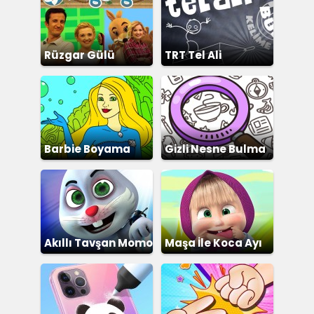
Rüzgar Gülü
TRT Tel Ali
Barbie Boyama
Gizli Nesne Bulma
Akıllı Tavşan Momo
Maşa İle Koca Ayı