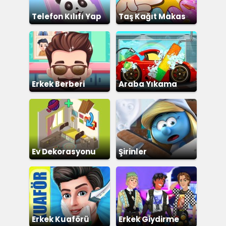
Telefon Kılıfı Yap
Taş Kağıt Makas
Erkek Berberi
Araba Yıkama
Ev Dekorasyonu
Şirinler
Erkek Kuaförü
Erkek Giydirme