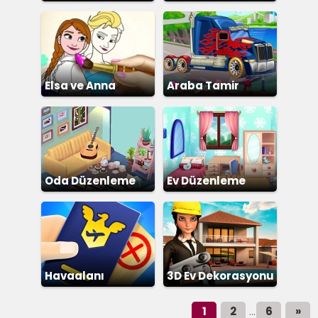
Elsa ve Anna
Araba Tamir
Boyama Kitabı
Oda Düzenleme
Ev Düzenleme
Havaalanı
3D Ev Dekorasyonu
Güvenlik
1
2
6
»
...