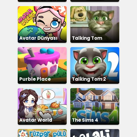
Şehir Hayatı
Avatar Dünyası
Talking Tom
Purble Place
Talking Tom 2
Avatar World
The Sims 4