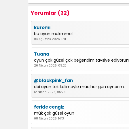
Yorumlar (32)
kuromı
bu oyun mukmmel
04 Ağustos 2026, 17:11
Tuana
oyun çok güzel çok beğendim tavsiye ediyoru
26 Nisan 2026, 09:23
@blackpink_fan
abi oyun tek kelimeyle müq.her gün oynarım.
12 Nisan 2026, 05:26
feride cengiz
mük çok güzel oyun
08 Nisan 2026, 14:13