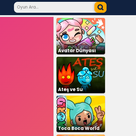
Avatar Dünyası
Şehir Hayatı
Ateş ve Su
Toca Boca World