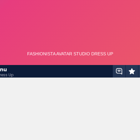
unu
ress Up