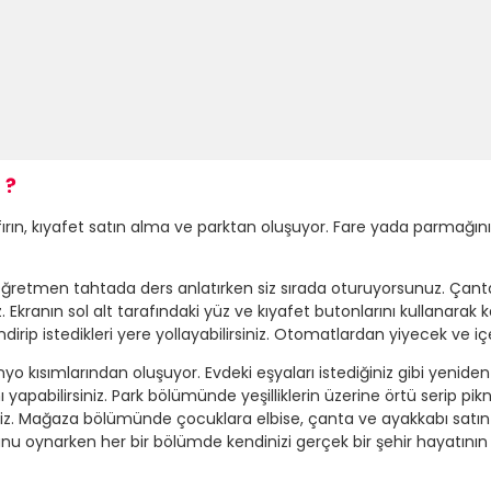
 ?
ırın, kıyafet satın alma ve parktan oluşuyor. Fare yada parmağını
ğretmen tahtada ders anlatırken siz sırada oturuyorsunuz. Çantanı
z. Ekranın sol alt tarafındaki yüz ve kıyafet butonlarını kullanarak ka
ip istedikleri yere yollayabilirsiniz. Otomatlardan yiyecek ve içec
kısımlarından oluşuyor. Evdeki eşyaları istediğiniz gibi yeniden d
abilirsiniz. Park bölümünde yeşilliklerin üzerine örtü serip piknik
iniz. Mağaza bölümünde çocuklara elbise, çanta ve ayakkabı satın 
 oyunu oynarken her bir bölümde kendinizi gerçek bir şehir hayatını