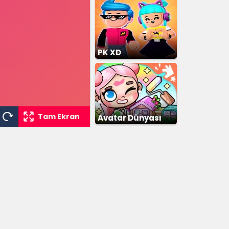
PK XD
Tam Ekran
Avatar Dünyası
Şehir Hayatı