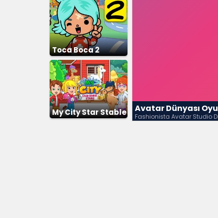
Toca Boca 2
Avatar Dünyası Oy
My City Star Stable
Fashionista Avatar Studio D