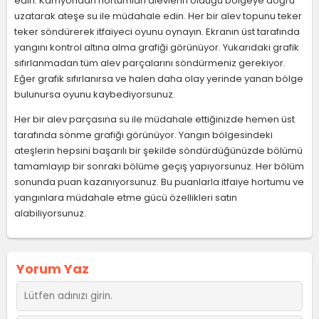
edin. Kamyondan hortumları alevlerin olduğu bölgeye doğru
uzatarak ateşe su ile müdahale edin. Her bir alev topunu teker
teker söndürerek itfaiyeci oyunu oynayın. Ekranın üst tarafında
yangını kontrol altına alma grafiği görünüyor. Yukarıdaki grafik
sıfırlanmadan tüm alev parçalarını söndürmeniz gerekiyor.
Eğer grafik sıfırlanırsa ve halen daha olay yerinde yanan bölge
bulunursa oyunu kaybediyorsunuz.
Her bir alev parçasına su ile müdahale ettiğinizde hemen üst
tarafında sönme grafiği görünüyor. Yangın bölgesindeki
ateşlerin hepsini başarılı bir şekilde söndürdüğünüzde bölümü
tamamlayıp bir sonraki bölüme geçiş yapıyorsunuz. Her bölüm
sonunda puan kazanıyorsunuz. Bu puanlarla itfaiye hortumu ve
yangınlara müdahale etme gücü özellikleri satın
alabiliyorsunuz.
Yorum Yaz