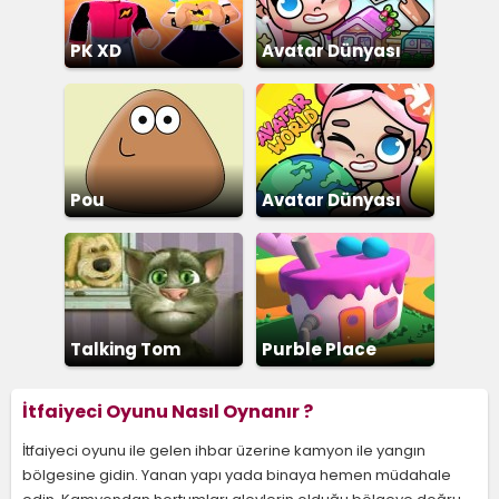
PK XD
Avatar Dünyası
Şehir Hayatı
Pou
Avatar Dünyası
Talking Tom
Purble Place
İtfaiyeci Oyunu Nasıl Oynanır ?
İtfaiyeci oyunu ile gelen ihbar üzerine kamyon ile yangın
bölgesine gidin. Yanan yapı yada binaya hemen müdahale