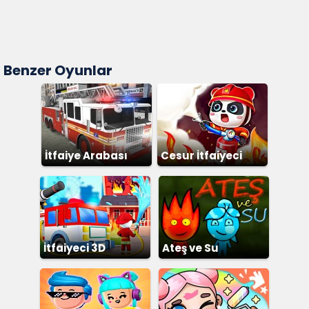
Benzer Oyunlar
İtfaiye Arabası
Cesur İtfaiyeci
İtfaiyeci 3D
Ateş ve Su