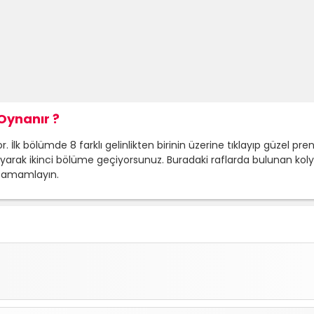
Oynanır ?
İlk bölümde 8 farklı gelinlikten birinin üzerine tıklayıp güzel pre
ayarak ikinci bölüme geçiyorsunuz. Buradaki raflarda bulunan kolye
 tamamlayın.