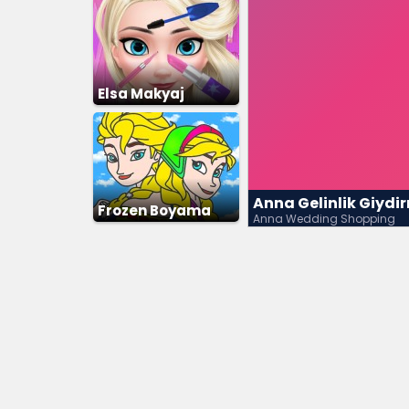
Elsa Makyaj
Anna Gelinlik Giyd
Frozen Boyama
Anna Wedding Shopping