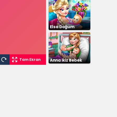
Elsa Doğum
Ameliyatı
Tam Ekran
Anna İkiz Bebek
Doğumu