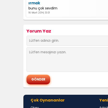
ırmak
bunu çok sevdim
16 Mart 2014, 13:01
Yorum Yaz
Çok Oynananlar
Yeni
Okey
Ada 