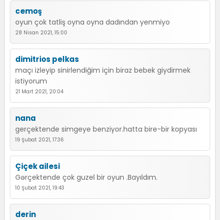
cemoş
oyun çok tatliş oyna oyna dadından yenmiyo
28 Nisan 2021, 15:00
dimitrios pelkas
maçı izleyip sinirlendiğim için biraz bebek giydirmek
istiyorum
21 Mart 2021, 20:04
nana
gerçektende simgeye benziyor.hatta bire-bir kopyası
19 Şubat 2021, 17:36
Çiçek ailesi
Gərçektende çok guzel bir oyun .Bayıldım.
10 Şubat 2021, 19:43
derin