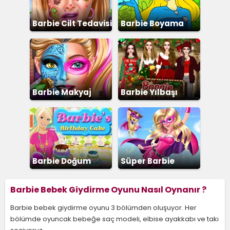
Barbie Cilt Tedavisi
Barbie Boyama
Barbie Makyaj
Barbie Yılbaşı
Partisi
Barbie Doğum
Süper Barbie
Günü Pastası
Giydirme
Barbie Bebek Giydirme Oyunu Nasıl Oynanır ?
Barbie bebek giydirme oyunu 3 bölümden oluşuyor. Her
bölümde oyuncak bebeğe saç modeli, elbise ayakkabı ve takı