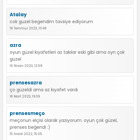
Atalay
cok guzel begendim tavsiye ediyorum
18 Temmuz 2023, 10:49
azra
oyun güzel kıyafetleri az takılar eski gibi ama oyn çok
güzel
16 Nisan 2023, 12:58
prensesazra
ço güzeldi ama az kıyafet vardı
18 Mart 2023, 19:39
prensesmeço
meçonun elçisi olarak yazıyorum. oyun çok güzel,
prenses beğendi :)
15 Aralık 2022, 15:05