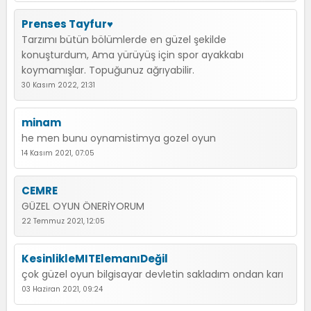
Prenses Tayfur♥
Tarzımı bütün bölümlerde en güzel şekilde
konuşturdum, Ama yürüyüş için spor ayakkabı
koymamışlar. Topuğunuz ağrıyabilir.
30 Kasım 2022, 21:31
minam
he men bunu oynamistimya gozel oyun
14 Kasım 2021, 07:05
CEMRE
GÜZEL OYUN ÖNERİYORUM
22 Temmuz 2021, 12:05
KesinlikleMITElemanıDeğil
çok güzel oyun bilgisayar devletin sakladım ondan karı
03 Haziran 2021, 09:24