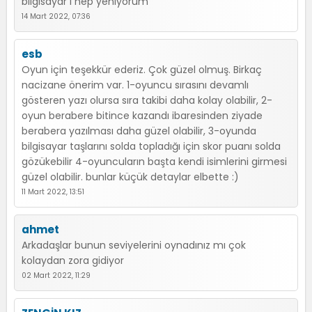
bilgisayar ı hep yeniyorum
14 Mart 2022, 07:36
esb
Oyun için teşekkür ederiz. Çok güzel olmuş. Birkaç
nacizane önerim var. 1-oyuncu sırasını devamlı
gösteren yazı olursa sıra takibi daha kolay olabilir, 2-
oyun berabere bitince kazandı ibaresinden ziyade
berabera yazılması daha güzel olabilir, 3-oyunda
bilgisayar taşlarını solda topladığı için skor puanı solda
gözükebilir 4-oyuncuların başta kendi isimlerini girmesi
güzel olabilir. bunlar küçük detaylar elbette :)
11 Mart 2022, 13:51
ahmet
Arkadaşlar bunun seviyelerini oynadınız mı çok
kolaydan zora gidiyor
02 Mart 2022, 11:29