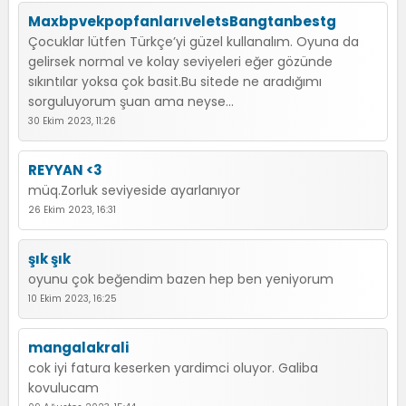
MaxbpvekpopfanlarıveletsBangtanbestg
Çocuklar lütfen Türkçe’yi güzel kullanalım. Oyuna da
gelirsek normal ve kolay seviyeleri eğer gözünde
sıkıntılar yoksa çok basit.Bu sitede ne aradığımı
sorguluyorum şuan ama neyse...
30 Ekim 2023, 11:26
REYYAN <3
müq.Zorluk seviyeside ayarlanıyor
26 Ekim 2023, 16:31
şık şık
oyunu çok beğendim bazen hep ben yeniyorum
10 Ekim 2023, 16:25
mangalakrali
cok iyi fatura keserken yardimci oluyor. Galiba
kovulucam