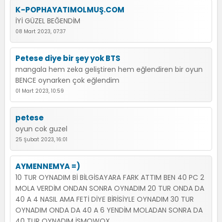
K-POPHAYATIMOLMUŞ.COM
İYİ GÜZEL BEĞENDİM
08 Mart 2023, 07:37
Petese diye bir şey yok BTS
mangala hem zeka geliştiren hem eğlendiren bir oyun
BENCE oynarken çok eğlendim
01 Mart 2023, 10:59
petese
oyun cok guzel
25 Şubat 2023, 16:01
AYMENNEMYA =)
10 TUR OYNADIM Bİ BİLGİSAYARA FARK ATTIM BEN 40 PC 2
MOLA VERDİM ONDAN SONRA OYNADIM 20 TUR ONDA DA
40 A 4 NASIL AMA FETİ DİYE BİRİSİYLE OYNADIM 30 TUR
OYNADIM ONDA DA 40 A 6 YENDİM MOLADAN SONRA DA
40 TUR OYNADIM İSMOWQX