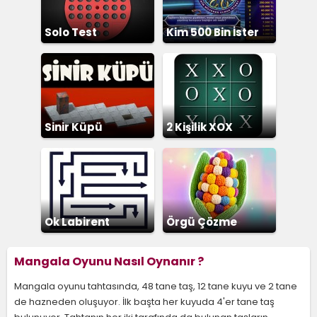
Solo Test
Kim 500 Bin İster
Sinir Küpü
2 Kişilik XOX
Ok Labirent
Örgü Çözme
Bulmaca
Mangala Oyunu Nasıl Oynanır ?
Mangala oyunu tahtasında, 48 tane taş, 12 tane kuyu ve 2 tane
de hazneden oluşuyor. İlk başta her kuyuda 4'er tane taş