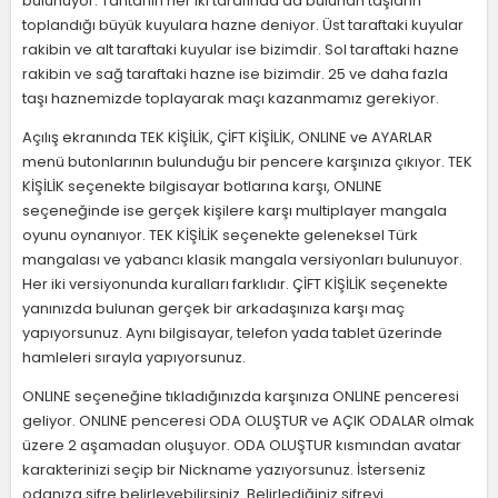
bulunuyor. Tahtanın her iki tarafında da bulunan taşların
toplandığı büyük kuyulara hazne deniyor. Üst taraftaki kuyular
rakibin ve alt taraftaki kuyular ise bizimdir. Sol taraftaki hazne
rakibin ve sağ taraftaki hazne ise bizimdir. 25 ve daha fazla
taşı haznemizde toplayarak maçı kazanmamız gerekiyor.
Açılış ekranında TEK KİŞİLİK, ÇİFT KİŞİLİK, ONLINE ve AYARLAR
menü butonlarının bulunduğu bir pencere karşınıza çıkıyor. TEK
KİŞİLİK seçenekte bilgisayar botlarına karşı, ONLINE
seçeneğinde ise gerçek kişilere karşı multiplayer mangala
oyunu oynanıyor. TEK KİŞİLİK seçenekte geleneksel Türk
mangalası ve yabancı klasik mangala versiyonları bulunuyor.
Her iki versiyonunda kuralları farklıdır. ÇİFT KİŞİLİK seçenekte
yanınızda bulunan gerçek bir arkadaşınıza karşı maç
yapıyorsunuz. Aynı bilgisayar, telefon yada tablet üzerinde
hamleleri sırayla yapıyorsunuz.
ONLINE seçeneğine tıkladığınızda karşınıza ONLINE penceresi
geliyor. ONLINE penceresi ODA OLUŞTUR ve AÇIK ODALAR olmak
üzere 2 aşamadan oluşuyor. ODA OLUŞTUR kısmından avatar
karakterinizi seçip bir Nickname yazıyorsunuz. İsterseniz
odanıza şifre belirleyebilirsiniz. Belirlediğiniz şifreyi