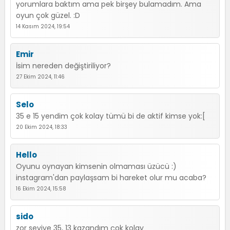
yorumlara baktım ama pek birşey bulamadım. Ama
oyun çok güzel. :D
14 Kasım 2024, 19:54
Emir
İsim nereden değiştiriliyor?
27 Ekim 2024, 11:46
Selo
35 e 15 yendim çok kolay tümü bi de aktif kimse yok:[
20 Ekim 2024, 18:33
Hello
Oyunu oynayan kimsenin olmaması üzücü :)
instagram'dan paylaşsam bi hareket olur mu acaba?
16 Ekim 2024, 15:58
sido
zor seviye 35, 13 kazandım çok kolay