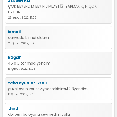
ZENGİN KIZ
ÇOK BEYENDİM BEYİN JİMLASTİĞİ YAPMAK İÇİN ÇOK
UYGUN
28 Şubat 2022, 17:02
ismail
dünyada birinci oldum
23 Şubat 2022, 15:49
kağan
45 e 3 zor mod yendim
16 Şubat 2022, 17:26
zeka oyunları kralı
güzel oyun zor seviyederakibimı42 8yendim
14 Şubat 2022, 12:01
third
abi ben bu oyunu sevmedim valla