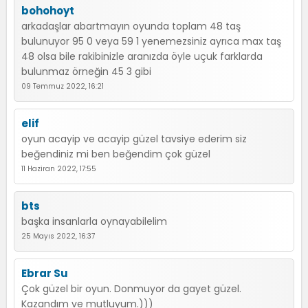
bohohoyt
arkadaşlar abartmayın oyunda toplam 48 taş
bulunuyor 95 0 veya 59 1 yenemezsiniz ayrıca max taş
48 olsa bile rakibinizle aranızda öyle uçuk farklarda
bulunmaz örneğin 45 3 gibi
09 Temmuz 2022, 16:21
elif
oyun acayip ve acayip güzel tavsiye ederim siz
beğendiniz mi ben beğendim çok güzel
11 Haziran 2022, 17:55
bts
başka insanlarla oynayabilelim
25 Mayıs 2022, 16:37
Ebrar Su
Çok güzel bir oyun. Donmuyor da gayet güzel.
Kazandım ve mutluyum.)))