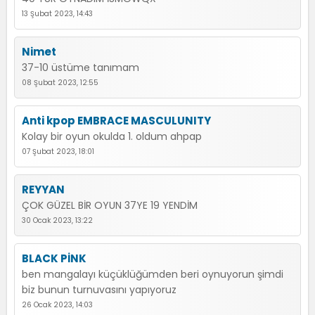
13 Şubat 2023, 14:43
Nimet
37-10 üstüme tanımam
08 Şubat 2023, 12:55
Anti kpop EMBRACE MASCULUNITY
Kolay bir oyun okulda 1. oldum ahpap
07 Şubat 2023, 18:01
REYYAN
ÇOK GÜZEL BİR OYUN 37YE 19 YENDİM
30 Ocak 2023, 13:22
BLACK PİNK
ben mangalayı küçüklüğümden beri oynuyorun şimdi
biz bunun turnuvasını yapıyoruz
26 Ocak 2023, 14:03