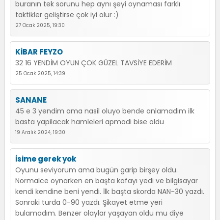
buranın tek sorunu hep aynı şeyi oynaması farklı
taktikler geliştirse çok iyi olur :)
27 Ocak 2025, 19:30
KİBAR FEYZO
32 16 YENDİM OYUN ÇOK GÜZEL TAVSİYE EDERİM
25 Ocak 2025, 14:39
SANANE
45 e 3 yendim ama nasil oluyo bende anlamadim ilk
basta yapilacak hamleleri apmadi bise oldu
19 Aralık 2024, 19:30
İsime gerek yok
Oyunu seviyorum ama bugün garip birşey oldu.
Normalce oynarken en başta kafayı yedi ve bilgisayar
kendi kendine beni yendi. İlk başta skorda NAN-30 yazdı.
Sonraki turda 0-90 yazdı. Şikayet etme yeri
bulamadım. Benzer olaylar yaşayan oldu mu diye