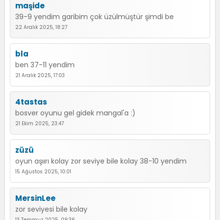
maşide
39-9 yendim garibim çok üzülmüştür şimdi be
22 Aralık 2025, 18:27
bla
ben 37-11 yendim
21 Aralık 2025, 17:03
4tastas
bosver oyunu gel gidek mangal'a :)
21 Ekim 2025, 23:47
züzü
oyun aşıırı kolay zor seviye bile kolay 38-10 yendim
15 Ağustos 2025, 10:01
MersinLee
zor seviyesi bile kolay
13 Temmuz 2025, 09:36