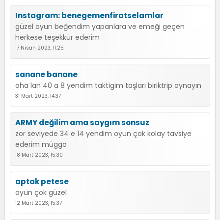
Instagram: benegemenfiratselamlar
güzel oyun beğendim yapanlara ve emeği geçen
herkese teşekkür ederim
17 Nisan 2023, 11:25
sanane banane
oha lan 40 a 8 yendim taktigim taşları biriktrip oynayın
31 Mart 2023, 14:37
ARMY değilim ama saygım sonsuz
zor seviyede 34 e 14 yendim oyun çok kolay tavsiye
ederim müggo
18 Mart 2023, 15:30
aptak petese
oyun çok güzel
12 Mart 2023, 15:37