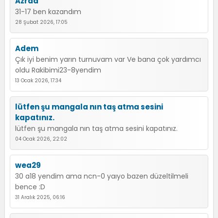
Azraa
31-17 ben kazandım
28 Şubat 2026, 17:05
Adem
Çık iyi benim yarın turnuvam var Ve bana çok yardımcı
oldu Rakibimi23-8yendim
13 Ocak 2026, 17:34
lütfen şu mangala nın taş atma sesini
kapatınız.
lütfen şu mangala nın taş atma sesini kapatınız.
04 Ocak 2026, 22:02
wea29
30 a18 yendim ama ncn-0 yaıyo bazen düzeltilmeli
bence :D
31 Aralık 2025, 06:16