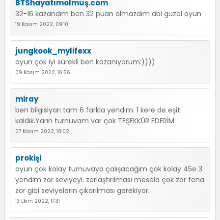
BTShayatımolmuş.com
32-16 kazandım ben 32 puan almazdım abi güzel oyun
19 Kasım 2022, 09:10
jungkook_mylifexx
oyun çok iyi sürekli ben kazanıyorum:))))
09 Kasım 2022, 16:56
miray
ben bilgisiyarı tam 6 farkla yendim. 1 kere de eşit
kaldık.Yarın turnuvam var çok TEŞEKKÜR EDERİM
07 Kasım 2022, 18:02
prokişi
oyun çok kolay turnuvaya çalışacağım çok kolay 45e 3
yendim zor seviyeyi. zorlaştırılması mesela çok zor fena
zor gibi seviyelerin çıkarılması gerekiyor.
13 Ekim 2022, 17:31