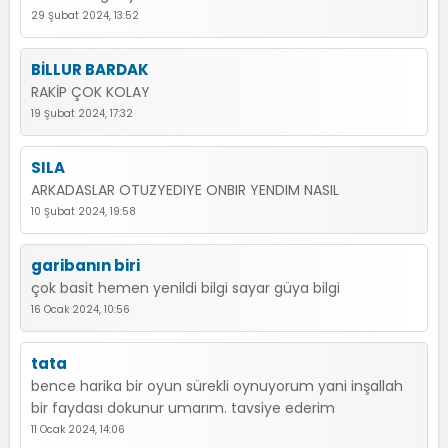
29 Şubat 2024, 13:52
BİLLUR BARDAK
RAKİP ÇOK KOLAY
19 Şubat 2024, 17:32
SILA
ARKADASLAR OTUZYEDIYE ONBIR YENDIM NASIL
10 Şubat 2024, 19:58
garibanın biri
çok basit hemen yenildi bilgi sayar güya bilgi
16 Ocak 2024, 10:56
tata
bence harika bir oyun sürekli oynuyorum yani inşallah
bir faydası dokunur umarım. tavsiye ederim
11 Ocak 2024, 14:06