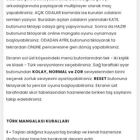
arkadaşlarınızla paylaşarak multiplayer olarak maç
yapabilirsiniz. AÇIK ODALAR kısmında ise kurulan odaların
isimleri yazıyor. Buradan açılan odaların yanındaki KATIL
butonuna tıklayıp odaya giriş yapıyorsunuz. Sonra da HAZIR
butonuna tıklayarak online mangala oyunu oynamaya
başlayabilirsiniz. ODADAN AYRIL butonuna tıklayarak ta
tekrardan ONLINE penceresine geri dönüş yapabilirsiniz.
Ekranın sol üst köşesindeki menü butonlarından tek - iki kişilik
ve klasik - Türk versiyonlarını seçebilirsiniz. Sağ taraftaki ayar
butonundan
KOLAY, NORMAL ve ZOR
seviyelerinden birini
seçerek zorluk seviyesini ayarlayabilirsiniz.
RESET
butonuna
tıklayarak ta yeni bir oyuna başlayabilirsiniz. Ekranın üst
tarafındaki skor tabelasından haznelerde biriken taş sayılarını
takip edebilirsiniz.
TÜRK MANGALASI KURALLARI
1 -
Taşları aldığınız kuyuya taş bırakıp ve kendi haznenize
doğru birer tane taş bırakarak devam edin.