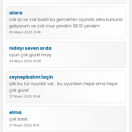
alara
cok iyi ve cok basiti bu gercekten oyunda zeka kursuna
gıdıyorum ve cok mux yendım 38 10 yendım
09 Mayıs 2023, 13:49
nidayı seven arda
oyun çok güzel müq
04 Mayıs 2023, 15:08
zeynepbalım laçin
iyiki bu tür oyunlar var . bu oyunların hepsi ama hepsi
çok güzel
27 Nisan 2023, 18:49
elma
çok basit
27 Nisan 2023, 15:10