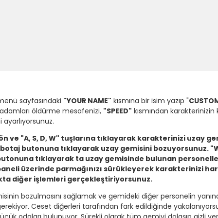
enü sayfasındaki
"YOUR NAME"
kısmına bir isim yazıp "
CUSTOM
 adamları öldürme mesafenizi,
"SPEED"
kısmından karakterinizin 
i ayarlıyorsunuz.
ve "A, S, D, W" tuşlarına tıklayarak karakterinizi uzay ge
botaj butonuna tıklayarak uzay gemisini bozuyorsunuz. 
" butonuna tıklayarak ta uzay gemisinde bulunan personelle
paneli üzerinde parmağınızı sürükleyerek karakterinizi har
a diğer işlemleri gerçekleştiriyorsunuz.
in bozulmasını sağlamak ve gemideki diğer personelin yanına gidi
iyor. Ceset diğerleri tarafından fark edildiğinde yakalanıyorsu
küçük odaları bulunuyor. Sürekli olarak tüm gemiyi dolaşıp gizli yer