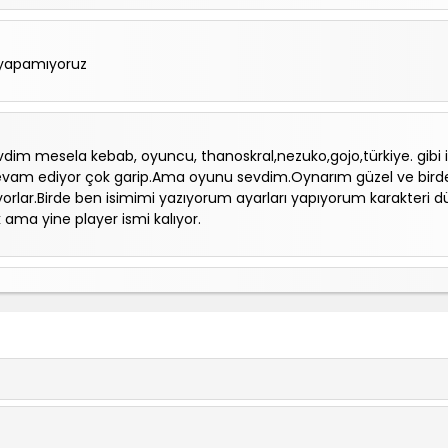
 yapamıyoruz
evdim mesela kebab, oyuncu, thanoskral,nezuko,gojo,türkiye. gibi
vam ediyor çok garip.Ama oyunu sevdim.Oynarım güzel ve birde 
orlar.Birde ben isimimi yazıyorum ayarları yapıyorum karakteri dü
 ama yine player ismi kalıyor.
p imposter oluyoz ben bunları bilsem daha mutlu olurum
 çünkü herkes empisi