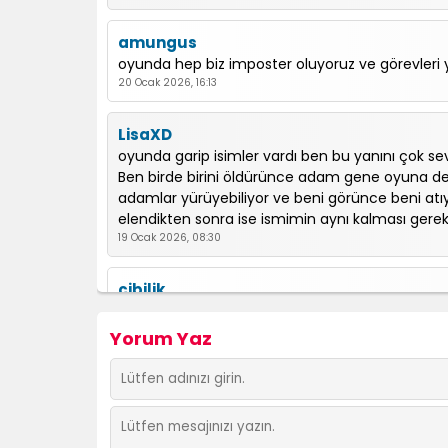
amungus
oyunda hep biz imposter oluyoruz ve görevleri
20 Ocak 2026, 16:13
LisaXD
oyunda garip isimler vardı ben bu yanını çok s
Ben birde birini öldürünce adam gene oyuna de
adamlar yürüyebiliyor ve beni görünce beni atıy
elendikten sonra ise ismimin aynı kalması gerek
19 Ocak 2026, 08:30
cibilik
ya olum 1. si nasıl görev yapıoz 2. si neden he
27 Aralık 2025, 15:21
Yorum Yaz
Miceraft
Keşke çok oyunculu olsa tek oyunculu olmuyor
01 Aralık 2025, 14:42