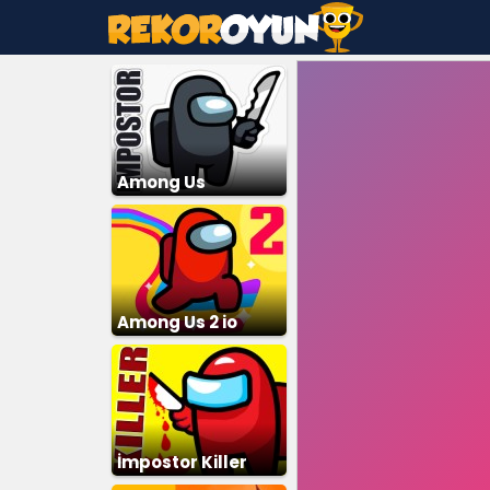
Among Us
İmpostor
Among Us 2 io
İmpostor Killer