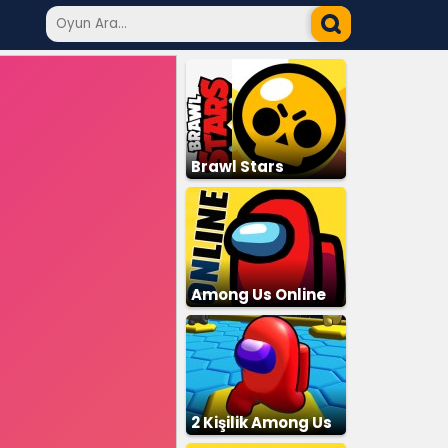
Brawl Stars
Among Us Online
2 Kişilik Among Us