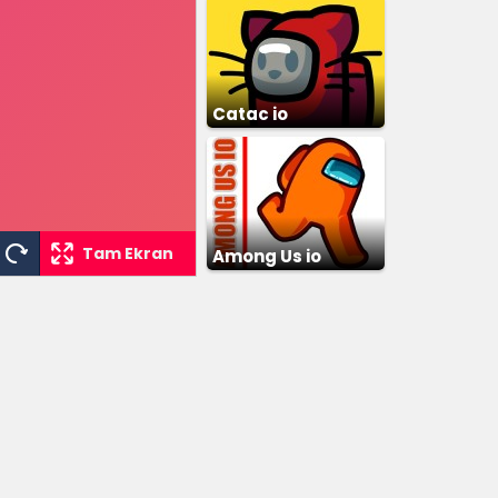
Catac io
Tam Ekran
Among Us io