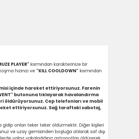
UZE PLAYER"
kısmından karakterinize bir
koşma hızınızı ve
"KILL COOLDOWN"
kısmından
misi içinde hareket ettiriyorsunuz. Farenin
"WENT" butonuna tıklayarak havalandırma
ri öldürüyorsunuz. Cep telefonları ve mobil
eket ettiriyorsunuz. Sağ taraftaki sabotaj,
p onları teker teker öldürmektir. Diğer kişileri
nuz ve uzay gemisinden boşluğa atılarak saf dışı
lerde yalnız yakaladığınız astronotları öldürerek