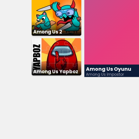
Among Us 2
Among Us Oyunu
Among Us Yapboz
Among Us İmpostor