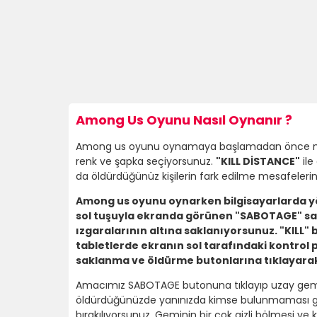
Among Us Oyunu Nasıl Oynanır ?
Among us oyunu oynamaya başlamadan önce m
renk ve şapka seçiyorsunuz.
"KILL DİSTANCE"
ile
da öldürdüğünüz kişilerin fark edilme mesafelerin
Among us oyunu oynarken bilgisayarlarda yön 
sol tuşuyla ekranda görünen "SABOTAGE" sa
ızgaralarının altına saklanıyorsunuz. "KILL
tabletlerde ekranın sol tarafındaki kontrol 
saklanma ve öldürme butonlarına tıklayarakt
Amacımız SABOTAGE butonuna tıklayıp uzay gemisin
öldürdüğünüzde yanınızda kimse bulunmaması gerek
bırakılıyorsunuz. Geminin bir çok gizli bölmesi ve 