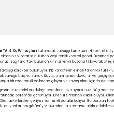
e "A, S, D, W" tuşları
kullanarak savaşçı karakterinizi kontrol edi
ekranın sol tarafta bulunan yeşil renkli kontrol paneli üzerinde p
unuz. Sağ taraftaki bulunan kırmızı renkli butona tıklayarak ateş
ı savaşçı karakter bulunuyor. Kız karakterin elinde taramalı tüfek
rek savaşa başlıyorsunuz. Savaş alanı içinde duvarlar ve geçiş nokt
 başka bir mor renkli halkadan çıkıyor ve savaş alanı içinde ışınla
üşman askerlerini vurdukça enerjilerini azaltıyorsunuz. Düşmanları
afındaki baremde görünüyor. Enerjisi sıfırlanan asker ölüyor. Ölen
len askerlerden geriye mor renkli paralar kalıyor. Bu paraları to
tarı yani puanı görünüyor. Buradan sıralamanızı takip edebilirsiniz