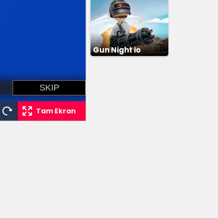
Gun Night io
Tam Ekran