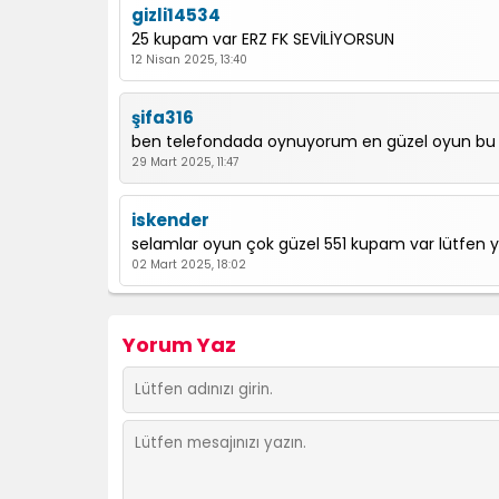
gizli14534
25 kupam var ERZ FK SEVİLİYORSUN
12 Nisan 2025, 13:40
şifa316
ben telefondada oynuyorum en güzel oyun bu
29 Mart 2025, 11:47
iskender
selamlar oyun çok güzel 551 kupam var lütfen y
02 Mart 2025, 18:02
CELLATIN UZUN TIRNAKLARI
Yorum Yaz
ARKADASLAR CEMREYLE OYNUYORUZ OYUN MÜQ AM
11 Şubat 2025, 08:49
nehir
oyun çok kasdığı için giremiyorum ama bilgas
10 Şubat 2025, 07:07