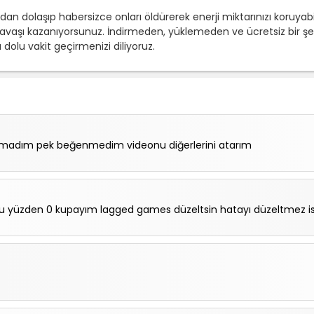
n dolaşıp habersizce onları öldürerek enerji miktarınızı koruyabil
 savaşı kazanıyorsunuz. İndirmeden, yüklemeden ve ücretsiz bir şek
olu vakit geçirmenizi diliyoruz.
amadım pek beğenmedim videonu diğerlerini atarım
bu yüzden 0 kupayım lagged games düzeltsin hatayı düzeltmez is