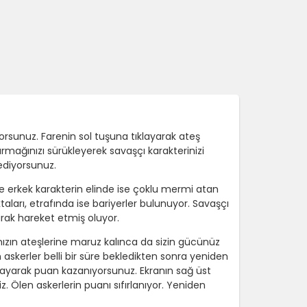
yorsunuz. Farenin sol tuşuna tıklayarak ateş
armağınızı sürükleyerek savaşçı karakterinizi
 ediyorsunuz.
 ve erkek karakterin elinde ise çoklu mermi atan
aları, etrafında ise bariyerler bulunuyor. Savaşçı
narak hareket etmiş oluyor.
nızın ateşlerine maruz kalınca da sizin gücünüz
 askerler belli bir süre bekledikten sonra yeniden
playarak puan kazanıyorsunuz. Ekranın sağ üst
. Ölen askerlerin puanı sıfırlanıyor. Yeniden