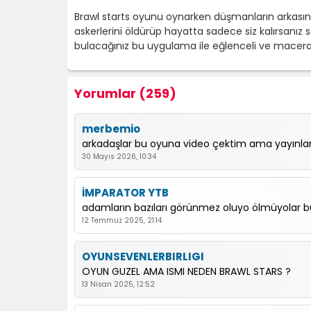
Brawl starts oyunu oynarken düşmanların arkasında
askerlerini öldürüp hayatta sadece siz kalırsanız
bulacağınız bu uygulama ile eğlenceli ve macera d
Yorumlar (259)
merbemio
arkadaşlar bu oyuna video çektim ama yayınl
30 Mayıs 2026, 10:34
İMPARATOR YTB
adamların bazıları görünmez oluyo ölmüyolar 
12 Temmuz 2025, 21:14
OYUNSEVENLERBIRLIGI
OYUN GUZEL AMA ISMI NEDEN BRAWL STARS ?
13 Nisan 2025, 12:52