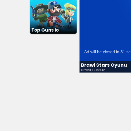
Top Guns io
Brawl Stars Oyunu
Brawl Guys io