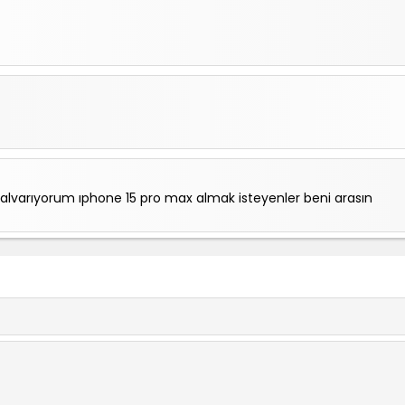
alvarıyorum ıphone 15 pro max almak isteyenler beni arasın
A BEN TIRNAKLARIMDAN OYNAYAMIYORUM CEMRE BENİ HEP YENİY
arda bu hata oluyotek telefonda olmuyo