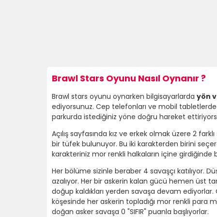
Brawl Stars Oyunu Nasıl Oynanır ?
Brawl stars oyunu oynarken bilgisayarlarda
yön v
ediyorsunuz. Cep telefonları ve mobil tabletlerde 
parkurda istediğiniz yöne doğru hareket ettiriyors
Açılış sayfasında kız ve erkek olmak üzere 2 farkl
bir tüfek bulunuyor. Bu iki karakterden birini seçe
karakteriniz mor renkli halkaların içine girdiğinde
Her bölüme sizinle beraber 4 savaşçı katılıyor. D
azalıyor. Her bir askerin kalan gücü hemen üst tar
doğup kaldıkları yerden savaşa devam ediyorlar. Ö
köşesinde her askerin topladığı mor renkli para mik
doğan asker savaşa 0 "SIFIR" puanla başlıyorlar.