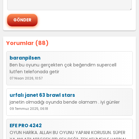
Yorumlar (88)
baranpilsen
Ben bu oyunu gerçekten çok beğendim supercell
lutfen telefonada getir
07 Nisan 2026, 10:57
urfalı janet 63 brawl stars
janetin olmadığı oyunda bende olamam . iyi günler
09 Temmuz 2025, 06:18
EFE PRO 4242
OYUN HARİKA. ALLAH BU OYUNU YAPANI KORUSUN. SÜPER