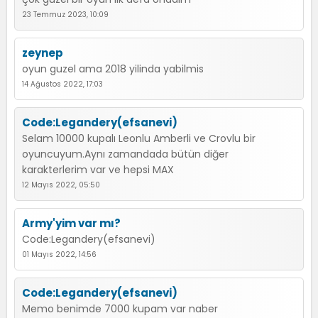
23 Temmuz 2023, 10:09
zeynep
oyun guzel ama 2018 yilinda yabilmis
14 Ağustos 2022, 17:03
Code:Legandery(efsanevi)
Selam 10000 kupalı Leonlu Amberli ve Crovlu bir
oyuncuyum.Aynı zamandada bütün diğer
karakterlerim var ve hepsi MAX
12 Mayıs 2022, 05:50
Army'yim var mı?
Code:Legandery(efsanevi)
01 Mayıs 2022, 14:56
Code:Legandery(efsanevi)
Memo benimde 7000 kupam var naber