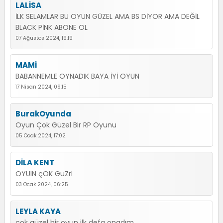
LALİSA
İLK SELAMLAR BU OYUN GÜZEL AMA BS DİYOR AMA DEĞİL
BLACK PİNK ABONE OL
07 Ağustos 2024, 19:19
MAMİ
BABANNEMLE OYNADIK BAYA İYİ OYUN
17 Nisan 2024, 09:15
BurakOyunda
Oyun Çok Güzel Bir RP Oyunu
05 Ocak 2024, 17:02
DİLA KENT
OYUIN çOK GüZrl
03 Ocak 2024, 06:25
LEYLA KAYA
çok güzel bir oyun ilk defa onadım