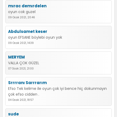
mırac demırdelen
oyun cok guzel
09 Ocak 2021, 20:46
Abdulsamet keser
oyun EFSANE böylebi oyun yok
09 Ocak 2021, 14:39
MERYEM
VALLA ÇOK GÜZEL
07 Ocak 2021, 21:00
Srrrranı Sarrrarım
Efso Tek kelime ile oyun çok iyi bence hiç dokunmayın
çok efso cidden .
04 Ocak 2021, 18:57
sude