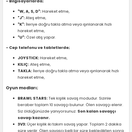
- Bilgisayarlarda;
"W, A, S, D":
Hareket etme,
"J":
Ateş etme,
"K":
İleriye doğru takla atma veya ışınlanarak hızlı
hareket etme,
"U":
Özel atış yapar.
- Cep telefonu ve tabletlerde;
JOYSTICK:
Hareket etme,
KILIÇ:
Ateş etme,
TAKLA:
İleriye doğru takla atma veya ışınlanarak hızlı
hareket etme,
Oyun modları;
BRAWL STARS:
Tek kişilik savaş modudur. Sizinle
beraber toplam 10 savaşçı bulunur. Ölen savaşçı elenir.
Siz öldüğünüzde yanıyorsunuz.
Son kalan savaşçı
savaşı kazanır.
3V3:
Üçer kişilik iki takım savaş yapar. Toplam 2 dakika
süre verilir. Ölen savaşçı belli bir süre bekledikten sonra