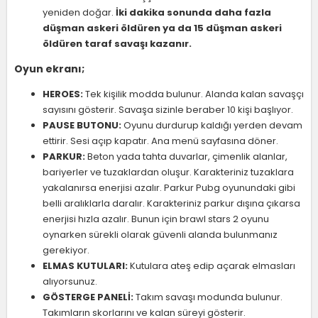
yeniden doğar.
İki dakika sonunda daha fazla
düşman askeri öldüren ya da 15 düşman askeri
öldüren taraf savaşı kazanır.
Oyun ekranı;
HEROES:
Tek kişilik modda bulunur. Alanda kalan savaşçı
sayısını gösterir. Savaşa sizinle beraber 10 kişi başlıyor.
PAUSE BUTONU:
Oyunu durdurup kaldığı yerden devam
ettirir. Sesi açıp kapatır. Ana menü sayfasına döner.
PARKUR:
Beton yada tahta duvarlar, çimenlik alanlar,
bariyerler ve tuzaklardan oluşur. Karakteriniz tuzaklara
yakalanırsa enerjisi azalır. Parkur Pubg oyunundaki gibi
belli aralıklarla daralır. Karakteriniz parkur dışına çıkarsa
enerjisi hızla azalır. Bunun için brawl stars 2 oyunu
oynarken sürekli olarak güvenli alanda bulunmanız
gerekiyor.
ELMAS KUTULARI:
Kutulara ateş edip açarak elmasları
alıyorsunuz.
GÖSTERGE PANELİ:
Takım savaşı modunda bulunur.
Takımların skorlarını ve kalan süreyi gösterir.