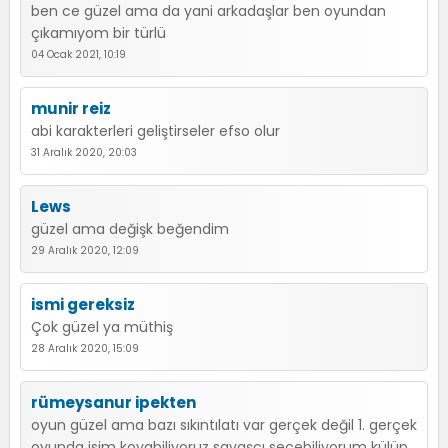
ben ce güzel ama da yani arkadaşlar ben oyundan
çıkamıyom bir türlü
04 Ocak 2021, 10:19
munir reiz
abi karakterleri geliştirseler efso olur
31 Aralık 2020, 20:03
Lews
güzel ama değişk beğendim
29 Aralık 2020, 12:09
ismi gereksiz
Çok güzel ya müthiş
28 Aralık 2020, 15:09
rümeysanur ipekten
oyun güzel ama bazı sıkıntılatı var gerçek değil 1. gerçek
oyunda isim koyabiliyoruz savaşcı seçebiliyorum külüp