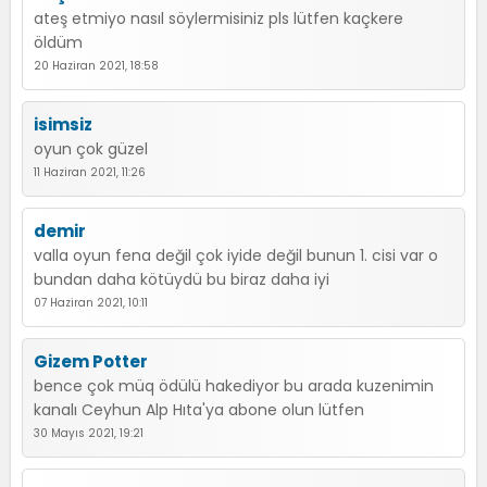
ateş etmiyo nasıl söylermisiniz pls lütfen kaçkere
öldüm
20 Haziran 2021, 18:58
isimsiz
oyun çok güzel
11 Haziran 2021, 11:26
demir
valla oyun fena değil çok iyide değil bunun 1. cisi var o
bundan daha kötüydü bu biraz daha iyi
07 Haziran 2021, 10:11
Gizem Potter
bence çok müq ödülü hakediyor bu arada kuzenimin
kanalı Ceyhun Alp Hıta'ya abone olun lütfen
30 Mayıs 2021, 19:21