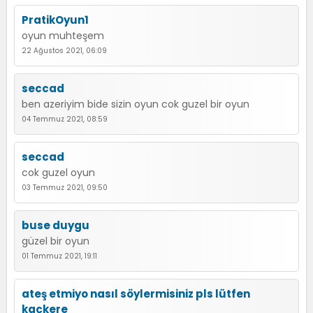
PratikOyun1
oyun muhteşem
22 Ağustos 2021, 06:09
seccad
ben azeriyim bide sizin oyun cok guzel bir oyun
04 Temmuz 2021, 08:59
seccad
cok guzel oyun
03 Temmuz 2021, 09:50
buse duygu
güzel bir oyun
01 Temmuz 2021, 19:11
ateş etmiyo nasıl söylermisiniz pls lütfen
kaçkere