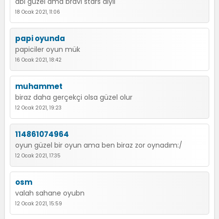
abi guzel ama bravl stars diyil
18 Ocak 2021, 11:06
papi oyunda
papiciler oyun mük
16 Ocak 2021, 18:42
muhammet
biraz daha gerçekçi olsa güzel olur
12 Ocak 2021, 19:23
114861074964
oyun güzel bir oyun ama ben biraz zor oynadım:/
12 Ocak 2021, 17:35
osm
valah sahane oyubn
12 Ocak 2021, 15:59