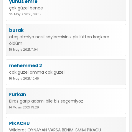
yunus emre
çok güzel bence
25 Mayıs 2021, 09:09
burak
ateş etmiyo nasıl söylermisiniz pls lütfen kaçkere
öldüm
19 Mayıs 2021, 11:04
mehemmed 2
cok guzel amma cok guzel
16 Mayıs 2021, 10:46
Furkan
Biraz garip adamı bile biz seçemiyoz
14 Mayıs 2021, 19:29
PİKACHU
Wildcrat OYNAYAN VARSA BENİM İSMİM PİKACU