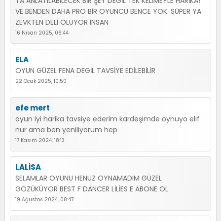
YA ANLATILABİLECEK BİR ŞEY DEĞİL TEK KELİMEYLE HARİKA!
VE BENDEN DAHA PRO BİR OYUNCU BENCE YOK. SÜPER YA
ZEVKTEN DELİ OLUYOR İNSAN
16 Nisan 2025, 06:44
ELA
OYUN GÜZEL FENA DEGİL TAVSİYE EDİLEBİLİR
22 Ocak 2025, 10:50
efe mert
oyun iyi harika tavsiye ederim kardeşimde oynuyo elif
nur ama ben yeniliyorum hep
17 Kasım 2024, 18:13
LALİSA
SELAMLAR OYUNU HENÜZ OYNAMADIM GÜZEL
GÖZÜKÜYOR BEST F DANCER LİLİES E ABONE OL
19 Ağustos 2024, 08:47