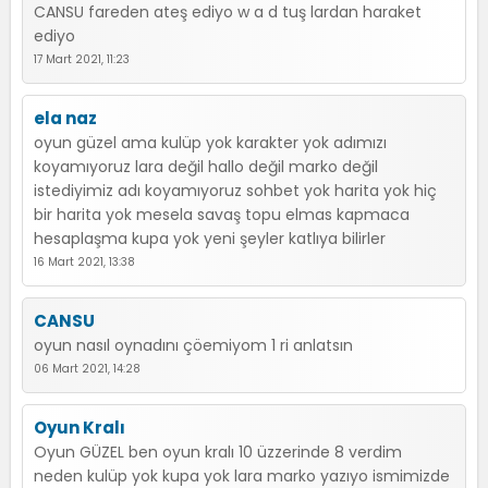
CANSU fareden ateş ediyo w a d tuş lardan haraket
ediyo
17 Mart 2021, 11:23
ela naz
oyun güzel ama kulüp yok karakter yok adımızı
koyamıyoruz lara değil hallo değil marko değil
istediyimiz adı koyamıyoruz sohbet yok harita yok hiç
bir harita yok mesela savaş topu elmas kapmaca
hesaplaşma kupa yok yeni şeyler katlıya bilirler
16 Mart 2021, 13:38
CANSU
oyun nasıl oynadını çöemiyom 1 ri anlatsın
06 Mart 2021, 14:28
Oyun Kralı
Oyun GÜZEL ben oyun kralı 10 üzzerinde 8 verdim
neden kulüp yok kupa yok lara marko yazıyo ismimizde