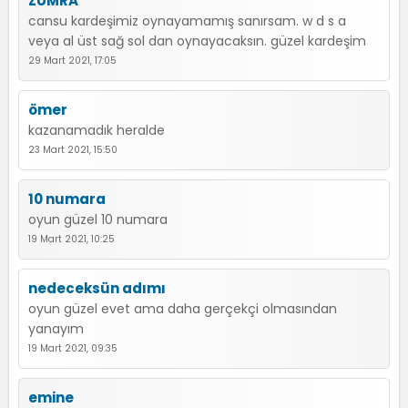
ZÜMRA
cansu kardeşimiz oynayamamış sanırsam. w d s a
veya al üst sağ sol dan oynayacaksın. güzel kardeşim
29 Mart 2021, 17:05
ömer
kazanamadık heralde
23 Mart 2021, 15:50
10 numara
oyun güzel 10 numara
19 Mart 2021, 10:25
nedeceksün adımı
oyun güzel evet ama daha gerçekçi olmasından
yanayım
19 Mart 2021, 09:35
emine