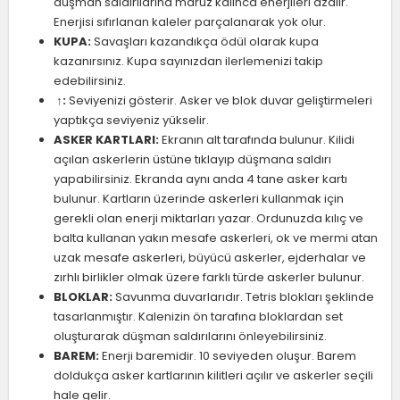
düşman saldırılarına maruz kalınca enerjileri azalır.
Enerjisi sıfırlanan kaleler parçalanarak yok olur.
KUPA:
Savaşları kazandıkça ödül olarak kupa
kazanırsınız. Kupa sayınızdan ilerlemenizi takip
edebilirsiniz.
↑:
Seviyenizi gösterir. Asker ve blok duvar geliştirmeleri
yaptıkça seviyeniz yükselir.
ASKER KARTLARI:
Ekranın alt tarafında bulunur. Kilidi
açılan askerlerin üstüne tıklayıp düşmana saldırı
yapabilirsiniz. Ekranda aynı anda 4 tane asker kartı
bulunur. Kartların üzerinde askerleri kullanmak için
gerekli olan enerji miktarları yazar. Ordunuzda kılıç ve
balta kullanan yakın mesafe askerleri, ok ve mermi atan
uzak mesafe askerleri, büyücü askerler, ejderhalar ve
zırhlı birlikler olmak üzere farklı türde askerler bulunur.
BLOKLAR:
Savunma duvarlarıdır. Tetris blokları şeklinde
tasarlanmıştır. Kalenizin ön tarafına bloklardan set
oluşturarak düşman saldırılarını önleyebilirsiniz.
BAREM:
Enerji baremidir. 10 seviyeden oluşur. Barem
doldukça asker kartlarının kilitleri açılır ve askerler seçili
hale gelir.