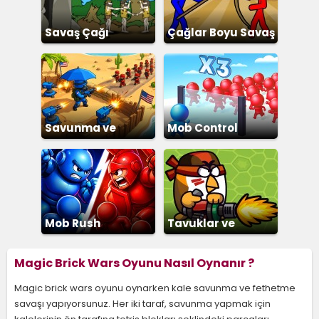
Savaş Çağı
Çağlar Boyu Savaş
3
Savunma ve
Mob Control
Fethetme
Mob Rush
Tavuklar ve
Zombiler
Magic Brick Wars Oyunu Nasıl Oynanır ?
Magic brick wars oyunu oynarken kale savunma ve fethetme
savaşı yapıyorsunuz. Her iki taraf, savunma yapmak için