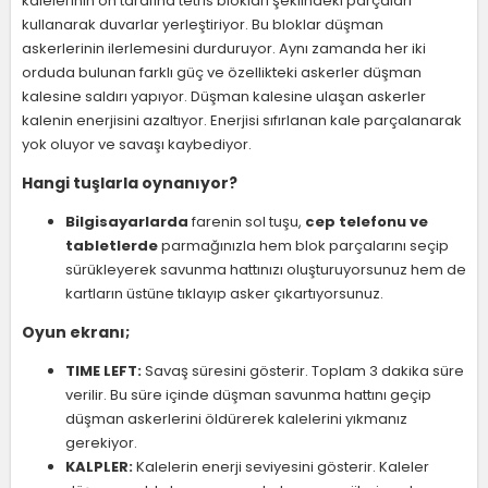
kalelerinin ön tarafına tetris blokları şeklindeki parçaları
kullanarak duvarlar yerleştiriyor. Bu bloklar düşman
askerlerinin ilerlemesini durduruyor. Aynı zamanda her iki
orduda bulunan farklı güç ve özellikteki askerler düşman
kalesine saldırı yapıyor. Düşman kalesine ulaşan askerler
kalenin enerjisini azaltıyor. Enerjisi sıfırlanan kale parçalanarak
yok oluyor ve savaşı kaybediyor.
Hangi tuşlarla oynanıyor?
Bilgisayarlarda
farenin sol tuşu,
cep telefonu ve
tabletlerde
parmağınızla hem blok parçalarını seçip
sürükleyerek savunma hattınızı oluşturuyorsunuz hem de
kartların üstüne tıklayıp asker çıkartıyorsunuz.
Oyun ekranı;
TIME LEFT:
Savaş süresini gösterir. Toplam 3 dakika süre
verilir. Bu süre içinde düşman savunma hattını geçip
düşman askerlerini öldürerek kalelerini yıkmanız
gerekiyor.
KALPLER:
Kalelerin enerji seviyesini gösterir. Kaleler