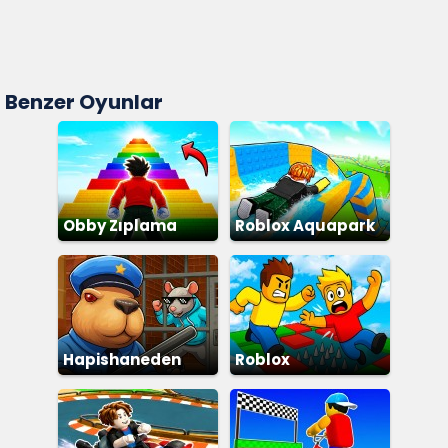
Benzer Oyunlar
Obby Zıplama
Roblox Aquapark
Hapishaneden
Roblox
Kaçış Obby