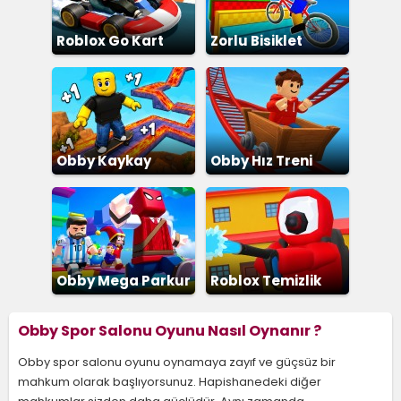
Roblox Go Kart
Zorlu Bisiklet
Parkuru
Obby Kaykay
Obby Hız Treni
Obby Mega Parkur
Roblox Temizlik
Obby Spor Salonu Oyunu Nasıl Oynanır ?
Obby spor salonu oyunu oynamaya zayıf ve güçsüz bir
mahkum olarak başlıyorsunuz. Hapishanedeki diğer