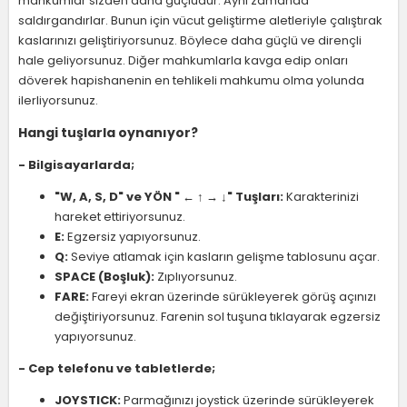
mahkumlar sizden daha güçlüdür. Aynı zamanda
saldırgandırlar. Bunun için vücut geliştirme aletleriyle çalıştırak
kaslarınızı geliştiriyorsunuz. Böylece daha güçlü ve dirençli
hale geliyorsunuz. Diğer mahkumlarla kavga edip onları
döverek hapishanenin en tehlikeli mahkumu olma yolunda
ilerliyorsunuz.
Hangi tuşlarla oynanıyor?
- Bilgisayarlarda;
"W, A, S, D" ve YÖN " ← ↑ → ↓" Tuşları:
Karakterinizi
hareket ettiriyorsunuz.
E:
Egzersiz yapıyorsunuz.
Q:
Seviye atlamak için kasların gelişme tablosunu açar.
SPACE (Boşluk):
Zıplıyorsunuz.
FARE:
Fareyi ekran üzerinde sürükleyerek görüş açınızı
değiştiriyorsunuz. Farenin sol tuşuna tıklayarak egzersiz
yapıyorsunuz.
- Cep telefonu ve tabletlerde;
JOYSTICK:
Parmağınızı joystick üzerinde sürükleyerek