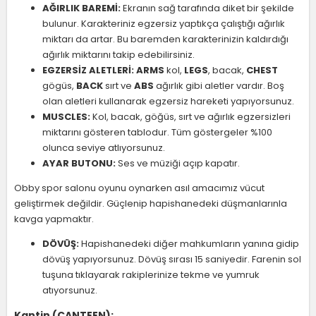
AĞIRLIK BAREMİ:
Ekranın sağ tarafında diket bir şekilde
bulunur. Karakteriniz egzersiz yaptıkça çalıştığı ağırlık
miktarı da artar. Bu baremden karakterinizin kaldırdığı
ağırlık miktarını takip edebilirsiniz.
EGZERSİZ ALETLERİ:
ARMS
kol,
LEGS
, bacak,
CHEST
gögüs,
BACK
sırt ve
ABS
ağırlık gibi aletler vardır. Boş
olan aletleri kullanarak egzersiz hareketi yapıyorsunuz.
MUSCLES:
Kol, bacak, göğüs, sırt ve ağırlık egzersizleri
miktarını gösteren tablodur. Tüm göstergeler %100
olunca seviye atlıyorsunuz.
AYAR BUTONU:
Ses ve müziği açıp kapatır.
Obby spor salonu oyunu oynarken asıl amacımız vücut
geliştirmek değildir. Güçlenip hapishanedeki düşmanlarınla
kavga yapmaktır.
DÖVÜŞ:
Hapishanedeki diğer mahkumların yanına gidip
dövüş yapıyorsunuz. Dövüş sırası 15 saniyedir. Farenin sol
tuşuna tıklayarak rakiplerinize tekme ve yumruk
atıyorsunuz.
Kantin (CANTEEN);