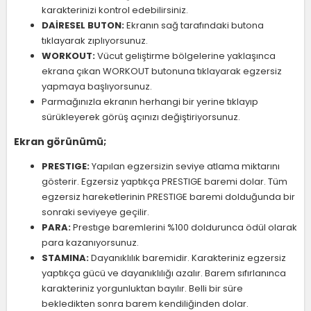
karakterinizi kontrol edebilirsiniz.
DAİRESEL BUTON:
Ekranın sağ tarafındaki butona
tıklayarak zıplıyorsunuz.
WORKOUT:
Vücut geliştirme bölgelerine yaklaşınca
ekrana çıkan WORKOUT butonuna tıklayarak egzersiz
yapmaya başlıyorsunuz.
Parmağınızla ekranın herhangi bir yerine tıklayıp
sürükleyerek görüş açınızı değiştiriyorsunuz.
Ekran görünümü;
PRESTIGE:
Yapılan egzersizin seviye atlama miktarını
gösterir. Egzersiz yaptıkça PRESTIGE baremi dolar. Tüm
egzersiz hareketlerinin PRESTIGE baremi dolduğunda bir
sonraki seviyeye geçilir.
PARA:
Prestıge baremlerini %100 doldurunca ödül olarak
para kazanıyorsunuz.
STAMINA:
Dayanıklılık baremidir. Karakteriniz egzersiz
yaptıkça gücü ve dayanıklılığı azalır. Barem sıfırlanınca
karakteriniz yorgunluktan bayılır. Belli bir süre
bekledikten sonra barem kendiliğinden dolar.