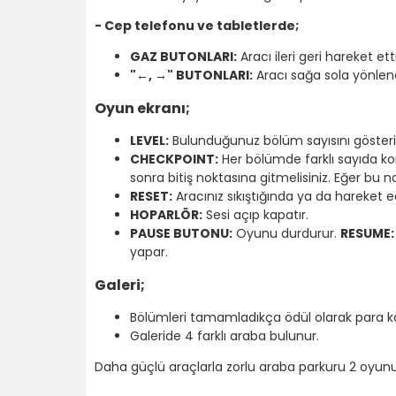
- Cep telefonu ve tabletlerde;
GAZ BUTONLARI:
Aracı ileri geri hareket ettir
"←, →" BUTONLARI:
Aracı sağa sola yönlendi
Oyun ekranı;
LEVEL:
Bulunduğunuz bölüm sayısını gösteri
CHECKPOINT:
Her bölümde farklı sayıda kon
sonra bitiş noktasına gitmelisiniz. Eğer b
RESET:
Aracınız sıkıştığında ya da hareke
HOPARLÖR:
Sesi açıp kapatır.
PAUSE BUTONU:
Oyunu durdurur.
RESUME:
yapar.
Galeri;
Bölümleri tamamladıkça ödül olarak para kaza
Galeride 4 farklı araba bulunur.
Daha güçlü araçlarla zorlu araba parkuru 2 oyun