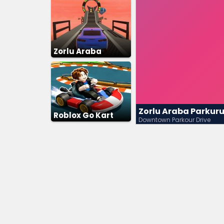
Zorlu Araba
Parkuru 3D
Zorlu Araba Parkur
Roblox Go Kart
Downtown Parkour Drive