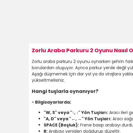
Zorlu Araba Parkuru 2 Oyunu Nasıl O
Zorlu araba parkuru 2 oyunu oynarken şehrin farklı
borulardan oluşuyor. Ayrıca parkur yerde değil y
Aşağı düşmemek için dar yol ya da virajlara yaklaşt
yükseltmelisiniz.
Hangi tuşlarla oynanıyor?
- Bilgisayarlarda;
"W, S" veya "↑, ↓" Yön Tuşları:
Aracı ileri ge
"A, D" veya "←, →" Yön Tuşları:
Aracı sağa
SPACE (Boşluk):
Frene basıp arabayı durdu
R:
Arabayı yeniden doğdurup düzeltir.