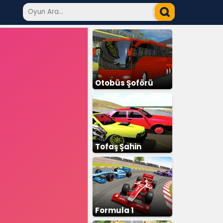
Otobüs Şoförü
Simülatör
Tofaş Şahin
Formula 1