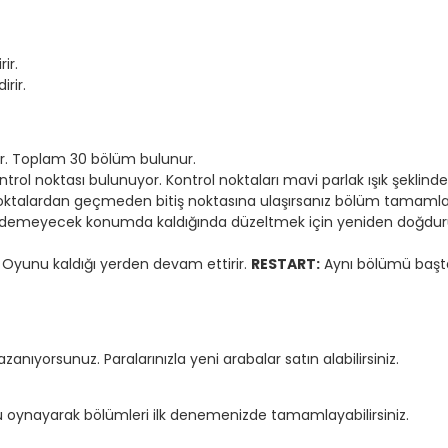
ir.
rir.
r. Toplam 30 bölüm bulunur.
trol noktası bulunuyor. Kontrol noktaları mavi parlak ışık şeklind
u noktalardan geçmeden bitiş noktasına ulaşırsanız bölüm tamaml
t edemeyecek konumda kaldığında düzeltmek için yeniden doğdur
Oyunu kaldığı yerden devam ettirir.
RESTART:
Aynı bölümü başta
nıyorsunuz. Paralarınızla yeni arabalar satın alabilirsiniz.
u oynayarak bölümleri ilk denemenizde tamamlayabilirsiniz.