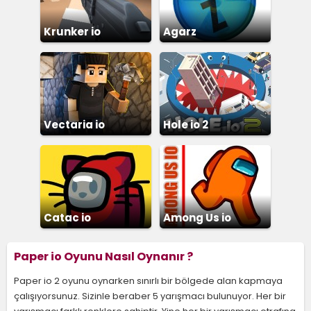
Krunker io
Agarz
Vectaria io
Hole io 2
Catac io
Among Us io
Paper io Oyunu Nasıl Oynanır ?
Paper io 2 oyunu oynarken sınırlı bir bölgede alan kapmaya
çalışıyorsunuz. Sizinle beraber 5 yarışmacı bulunuyor. Her bir