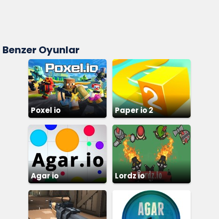
Benzer Oyunlar
Poxel io
Paper io 2
Agar io
Lordz io