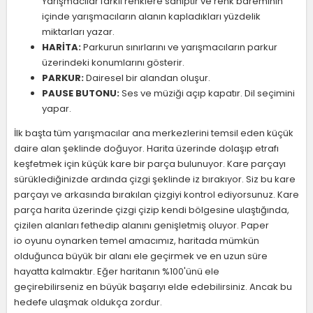
Yarışmacılar farklı renklere sahiptir ve renk bareminin
içinde yarışmacıların alanın kapladıkları yüzdelik
miktarları yazar.
HARİTA:
Parkurun sınırlarını ve yarışmacıların parkur
üzerindeki konumlarını gösterir.
PARKUR:
Dairesel bir alandan oluşur.
PAUSE BUTONU:
Ses ve müziği açıp kapatır. Dil seçimini
yapar.
İlk başta tüm yarışmacılar ana merkezlerini temsil eden küçük
daire alan şeklinde doğuyor. Harita üzerinde dolaşıp etrafı
keşfetmek için küçük kare bir parça bulunuyor. Kare parçayı
sürüklediğinizde ardında çizgi şeklinde iz bırakıyor. Siz bu kare
parçayı ve arkasında bırakılan çizgiyi kontrol ediyorsunuz. Kare
parça harita üzerinde çizgi çizip kendi bölgesine ulaştığında,
çizilen alanları fethedip alanını genişletmiş oluyor. Paper
io oyunu oynarken temel amacımız, haritada mümkün
olduğunca büyük bir alanı ele geçirmek ve en uzun süre
hayatta kalmaktır. Eğer haritanın %100'ünü ele
geçirebilirseniz en büyük başarıyı elde edebilirsiniz. Ancak bu
hedefe ulaşmak oldukça zordur.