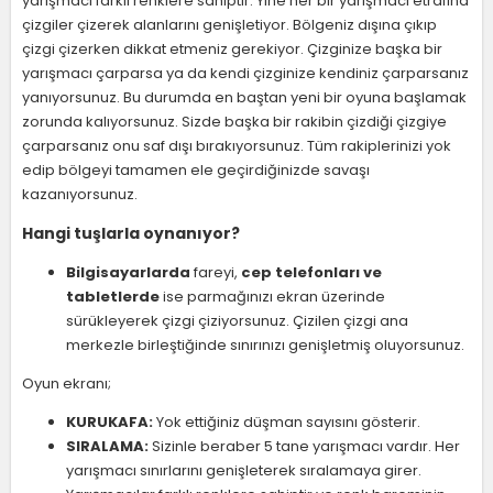
yarışmacı farklı renklere sahiptir. Yine her bir yarışmacı etrafına
çizgiler çizerek alanlarını genişletiyor. Bölgeniz dışına çıkıp
çizgi çizerken dikkat etmeniz gerekiyor. Çizginize başka bir
yarışmacı çarparsa ya da kendi çizginize kendiniz çarparsanız
yanıyorsunuz. Bu durumda en baştan yeni bir oyuna başlamak
zorunda kalıyorsunuz. Sizde başka bir rakibin çizdiği çizgiye
çarparsanız onu saf dışı bırakıyorsunuz. Tüm rakiplerinizi yok
edip bölgeyi tamamen ele geçirdiğinizde savaşı
kazanıyorsunuz.
Hangi tuşlarla oynanıyor?
Bilgisayarlarda
fareyi,
cep telefonları ve
tabletlerde
ise parmağınızı ekran üzerinde
sürükleyerek çizgi çiziyorsunuz. Çizilen çizgi ana
merkezle birleştiğinde sınırınızı genişletmiş oluyorsunuz.
Oyun ekranı;
KURUKAFA:
Yok ettiğiniz düşman sayısını gösterir.
SIRALAMA:
Sizinle beraber 5 tane yarışmacı vardır. Her
yarışmacı sınırlarını genişleterek sıralamaya girer.