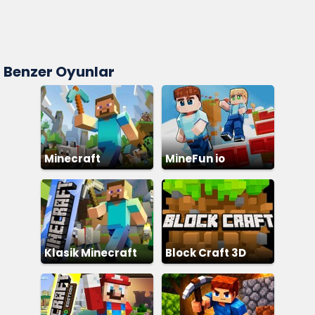
Benzer Oyunlar
Minecraft
MineFun io
Klasik Minecraft
Block Craft 3D