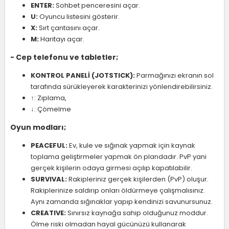
ENTER:
Sohbet penceresini açar.
U:
Oyuncu listesini gösterir.
X:
Sırt çantasını açar.
M:
Haritayı açar.
- Cep telefonu ve tabletler;
KONTROL PANELİ (JOTSTICK):
Parmağınızı ekranın sol
tarafında sürükleyerek karakterinizi yönlendirebilirsiniz.
↑: Zıplama,
↓: Çömelme
Oyun modları;
PEACEFUL:
Ev, kule ve sığınak yapmak için kaynak
toplama geliştirmeler yapmak ön plandadır. PvP yani
gerçek kişilerin odaya girmesi açılıp kapatılabilir.
SURVIVAL:
Rakipleriniz gerçek kişilerden (PvP) oluşur.
Rakiplerinize saldırıp onları öldürmeye çalışmalısınız.
Aynı zamanda sığınaklar yapıp kendinizi savunursunuz.
CREATIVE:
Sınırsız kaynağa sahip olduğunuz moddur.
Ölme riski olmadan hayal gücünüzü kullanarak