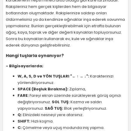
karakterlerin hepsi minecraftta olduğu gibi kare tarzındadır.
Rakipleriniz hem gerçek kişilerden hem de bilgisayar
botlarından oluşmaktadır. Rakiplerinize saldırıp onları
öldürmelisiniz ya da kendinize sığınaklar inşa ederek savunma
yapmalısınız. Bunları gerçekleştirebilmek için etrafta bulunan
ağaç, kaya, toprak ve diğer değerli kaynakları topluyorsunuz.
Sonra bu kaynakları kullanarak ev, kule ve sığınaklar inşa
ederek dünyanızı geliştirebilirsiniz.
Hangi tuşlarla oynanıyor?
- Bilgisayarlarda;
W, A, S, D ve YÖN TUŞLARI "← ↑ → ↓":
Karakterinizi
yönlendiriyorsunuz.
SPACE (Boşluk Bırakma):
Zıplama,
FARE:
Fareyi ekran üzerinde sürükleyerek görüş açınızı
değiştiriyorsunuz.
SOL TUŞ:
Kazma ve saldırı
yapıyorsunuz.
SAĞ TUŞ:
Blok yerleştiriyorsunuz.
Q:
Elinizdeki nesneyi yere atarsınız.
SHIFT:
Hızlı koşma.
C:
Çömelme veya uçuş modunda iniş yapma.