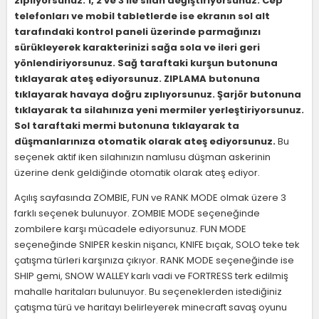
zıplıyorsunuz. 1, 2 ve 3 ile silah değiştiriyorsunuz. Cep
telefonları ve mobil tabletlerde ise ekranın sol alt
tarafındaki kontrol paneli üzerinde parmağınızı
sürükleyerek karakterinizi sağa sola ve ileri geri
yönlendiriyorsunuz. Sağ taraftaki kurşun butonuna
tıklayarak ateş ediyorsunuz. ZIPLAMA butonuna
tıklayarak havaya doğru zıplıyorsunuz. Şarjör butonuna
tıklayarak ta silahınıza yeni mermiler yerleştiriyorsunuz.
Sol taraftaki mermi butonuna tıklayarak ta
düşmanlarınıza otomatik olarak ateş ediyorsunuz.
Bu
seçenek aktif iken silahınızın namlusu düşman askerinin
üzerine denk geldiğinde otomatik olarak ateş ediyor.
Açılış sayfasında ZOMBIE, FUN ve RANK MODE olmak üzere 3
farklı seçenek bulunuyor. ZOMBIE MODE seçeneğinde
zombilere karşı mücadele ediyorsunuz. FUN MODE
seçeneğinde SNIPER keskin nişancı, KNIFE bıçak, SOLO teke tek
çatışma türleri karşınıza çıkıyor. RANK MODE seçeneğinde ise
SHIP gemi, SNOW WALLEY karlı vadi ve FORTRESS terk edilmiş
mahalle haritaları bulunuyor. Bu seçeneklerden istediğiniz
çatışma türü ve haritayı belirleyerek minecraft savaş oyunu