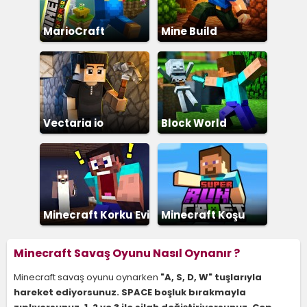
MarioCraft
Mine Build
Vectaria io
Block World
Minecraft Korku Evi
Minecraft Koşu
Minecraft Savaş Oyunu Nasıl Oynanır ?
Minecraft savaş oyunu oynarken
"A, S, D, W" tuşlarıyla
hareket ediyorsunuz. SPACE boşluk bırakmayla