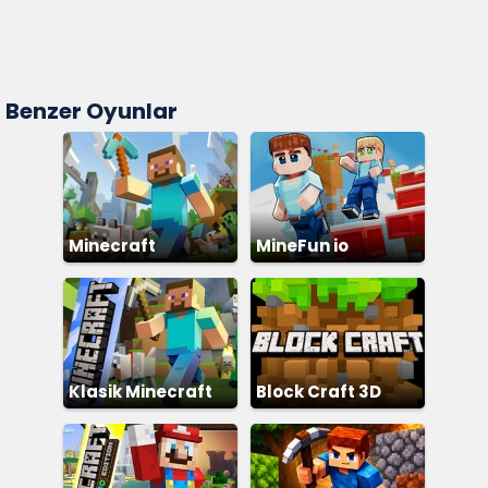
Benzer Oyunlar
Minecraft
MineFun io
Klasik Minecraft
Block Craft 3D