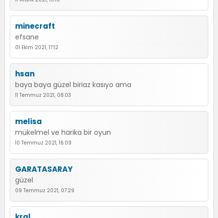
minecraft
efsane
01 Ekim 2021, 17:12
hsan
baya baya güzel biriaz kasıyo ama
11 Temmuz 2021, 08:03
melisa
mükelmel ve harika bir oyun
10 Temmuz 2021, 16:09
GARATASARAY
güzel
09 Temmuz 2021, 07:29
kral