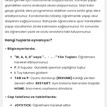
okula gitmek için hazırlanarak başlıyorsunuz. Kahvaltı yapıp
giyindikten sonra arabayla okula ulaşıyorsunuz. İdari kata
geçip günlük ders programınızı aldıktan sonra sınıfa girip ders
anlatıyorsunuz. Koridorlarda nöbetçi öğretmenlik yapıp okul
disiplinini sağlıyorsunuz. Bahçede öğrencilere spor hareketleri
yapıp vücutlarının zinde kalmasını sağlıyorsunuz. En sonunda
da öğrencileri yazılı ve sözlü sınavlara tabi tutuyorsunuz.
Hangi tuşlarla oynanıyor?
- Bilgisayarlarda;
"W, A, S, D" veya "← ↑ → ↓" Yön Tuşları:
Öğretmeni
hareket ettiriyorsunuz.
F:
El tuşudur. Gündelik işlerinizi yaptığınız tuştur.
I:
Tuş takımını gösterir.
TAB ve P:
Oyunu durdurup
(RESUME)
kaldığı yerden
devam ettirir.
RESTART:
Aynı bölümü tekrardan başlatır.
HOME:
Ana menü sayfasına döndürür.
- Cep telefonu ve tabletlerde;
JOYSTICK:
Öğretmeni hareket ettirir.