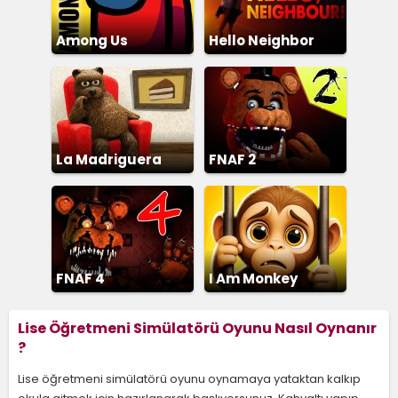
Among Us
Hello Neighbor
La Madriguera
FNAF 2
FNAF 4
I Am Monkey
Lise Öğretmeni Simülatörü Oyunu Nasıl Oynanır
?
Lise öğretmeni simülatörü oyunu oynamaya yataktan kalkıp