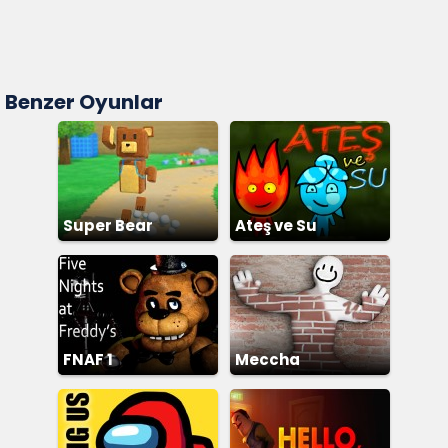
Benzer Oyunlar
Super Bear
Ateş ve Su
Adventure
FNAF 1
Meccha
Chameleon