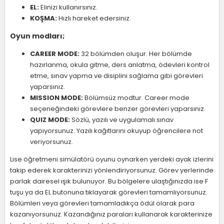
EL:
Elinizi kullanırsınız.
KOŞMA:
Hızlı hareket edersiniz.
Oyun modları;
CAREER MODE:
32 bölümden oluşur. Her bölümde
hazırlanma, okula gitme, ders anlatma, ödevleri kontrol
etme, sınav yapma ve disiplini sağlama gibi görevleri
yaparsınız.
MISSION MODE:
Bölümsüz modtur. Career mode
seçeneğindeki görevlere benzer görevleri yaparsınız.
QUIZ MODE:
Sözlü, yazılı ve uygulamalı sınav
yapıyorsunuz. Yazılı kağıtlarını okuyup öğrencilere not
veriyorsunuz.
Lise öğretmeni simülatörü oyunu oynarken yerdeki ayak izlerini
takip ederek karakterinizi yönlendiriyorsunuz. Görev yerlerinde
parlak dairesel ışık bulunuyor. Bu bölgelere ulaştığınızda ise F
tuşu ya da EL butonuna tıklayarak görevleri tamamlıyorsunuz.
Bölümleri veya görevleri tamamladıkça ödül olarak para
kazanıyorsunuz. Kazandığınız paraları kullanarak karakterinize