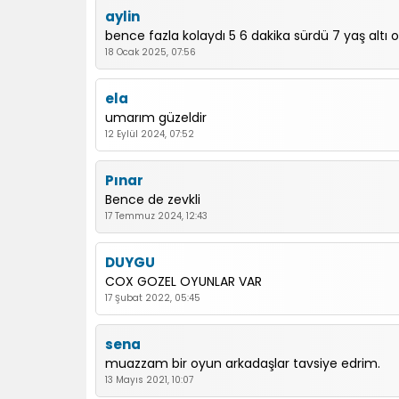
aylin
bence fazla kolaydı 5 6 dakika sürdü 7 yaş altı o
18 Ocak 2025, 07:56
ela
umarım güzeldir
12 Eylül 2024, 07:52
Pınar
Bence de zevkli
17 Temmuz 2024, 12:43
DUYGU
COX GOZEL OYUNLAR VAR
17 Şubat 2022, 05:45
sena
muazzam bir oyun arkadaşlar tavsiye edrim.
13 Mayıs 2021, 10:07