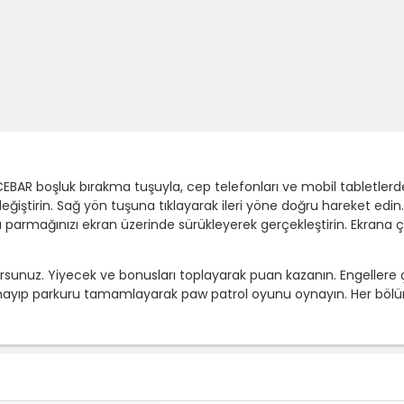
EBAR boşluk bırakma tuşuyla, cep telefonları ve mobil tabletlerde
eğiştirin. Sağ yön tuşuna tıklayarak ileri yöne doğru hareket edi
 parmağınızı ekran üzerinde sürükleyerek gerçekleştirin. Ekrana çif
sunuz. Yiyecek ve bonusları toplayarak puan kazanın. Engellere çarp
pmayıp parkuru tamamlayarak paw patrol oyunu oynayın. Her bölü