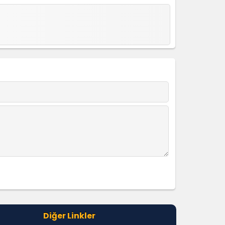
um
Diğer Linkler