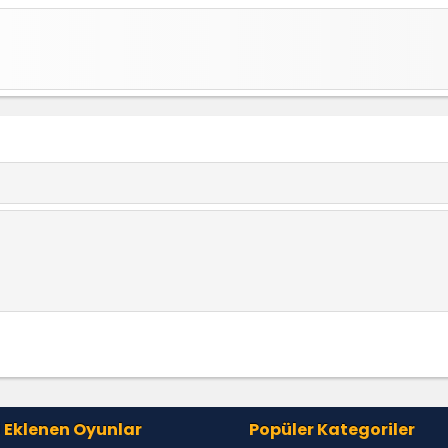
om ama bu oyına ayırdım helal olsun oyun dediğim bu olur dost
 Eklenen Oyunlar
Popüler Kategoriler