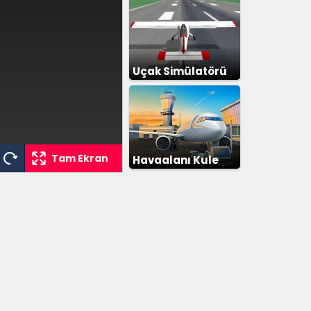
Uçak Simülatörü
Tam Ekran
Havaalanı Kule