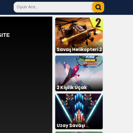
Savaş Helikopteri 2
2 Kişilik Uçak
Uzay Savaşı