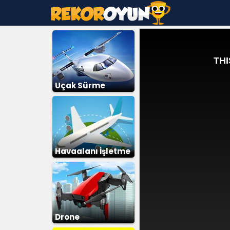
Uçak Sürme
Havaalanı İşletme
Drone