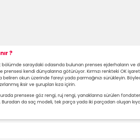
nır ?
k bölümde saraydaki odasında bulunan prenses ejderhaların ve dina
rlerle prensesi kendi dünyalarına götürüyor. Kırmızı renkteki OK işar
 beliren okun üzerinde fareyi yada parmağınızı sürükleyin. Böyle
anmış iksir ve şurupları kıza içirin.
urada prensese göz rengi, ruj rengi, yanaklarına sürülen fondaten 
uradan da saç modeli, tek parça yada iki parçadan oluşan kıyafe