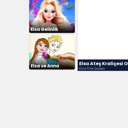
Elsa Gelinlik
Giydirme 2
Elsa Ateş Kraliçesi 
Elsa ve Anna
Elsa Fire Queen
Boyama Kitabı