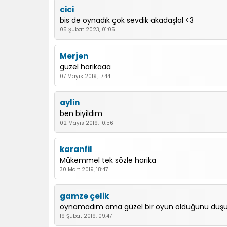
cici
bis de oynadık çok sevdik akadaşlal <3
05 Şubat 2023, 01:05
Merjen
guzel harikaaa
07 Mayıs 2019, 17:44
aylin
ben biyildim
02 Mayıs 2019, 10:56
karanfil
Mükemmel tek sözle harika
30 Mart 2019, 18:47
gamze çelik
oynamadım ama güzel bir oyun olduğunu düşü
19 Şubat 2019, 09:47