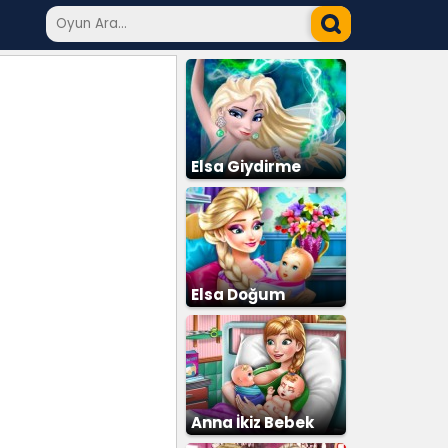
Elsa Giydirme
Elsa Doğum
Ameliyatı
Anna İkiz Bebek
Doğumu