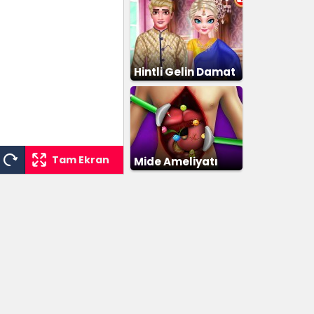
Hintli Gelin Damat
Giydirme
Tam Ekran
Mide Ameliyatı