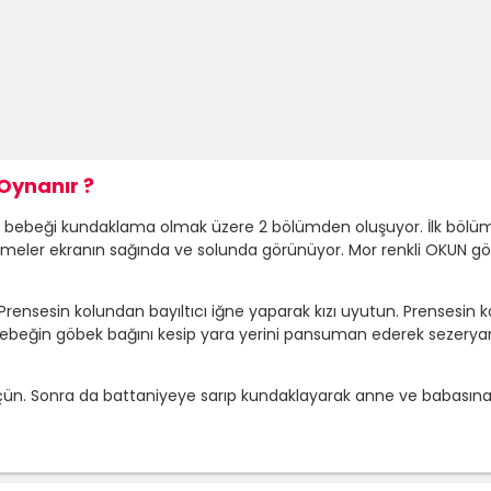
Oynanır ?
ebeği kundaklama olmak üzere 2 bölümden oluşuyor. İlk bölüm
lzemeler ekranın sağında ve solunda görünüyor. Mor renkli OKUN 
ün.Prensesin kolundan bayıltıcı iğne yaparak kızı uyutun. Prensesin
n. Bebeğin göbek bağını kesip yara yerini pansuman ederek sezery
lçün. Sonra da battaniyeye sarıp kundaklayarak anne ve babasına 