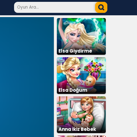
Elsa Giydirme
Elsa Doğum
Ameliyatı
Anna İkiz Bebek
Doğumu