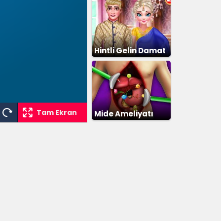
Hintli Gelin Damat
Giydirme
Tam Ekran
Mide Ameliyatı