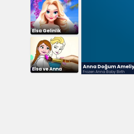
Elsa Gelinlik
Giydirme 2
Anna Doğum Ameliy
Elsa ve Anna
Frozen Anna Baby Birth
Boyama Kitabı