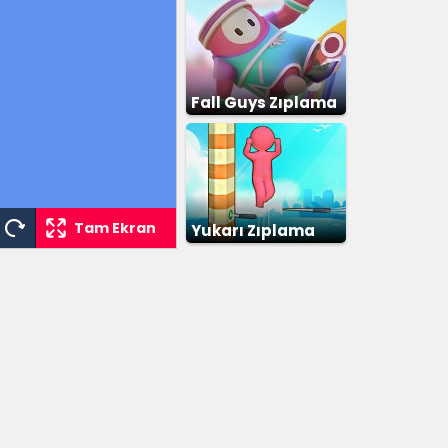
Fall Guys Zıplama
Tam Ekran
Yukarı Zıplama
Yarışı