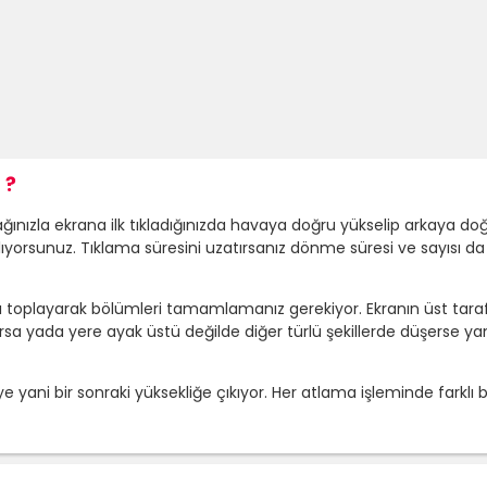
 ?
nızla ekrana ilk tıkladığınızda havaya doğru yükselip arkaya d
yorsunuz. Tıklama süresini uzatırsanız dönme süresi ve sayısı da 
nları toplayarak bölümleri tamamlamanız gerekiyor. Ekranın üst t
arparsa yada yere ayak üstü değilde diğer türlü şekillerde düşers
ye yani bir sonraki yüksekliğe çıkıyor. Her atlama işleminde farklı 