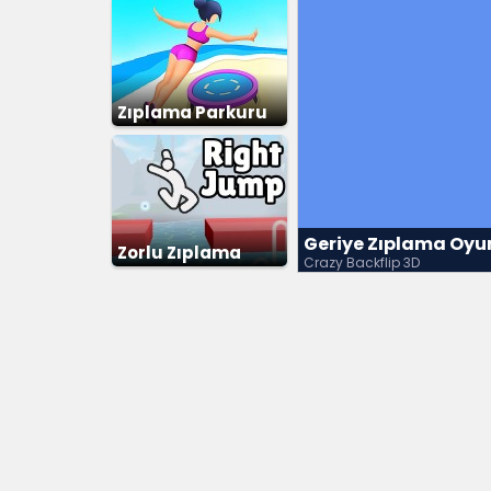
Zıplama Parkuru
Geriye Zıplama Oyu
Zorlu Zıplama
Crazy Backflip 3D
Parkuru