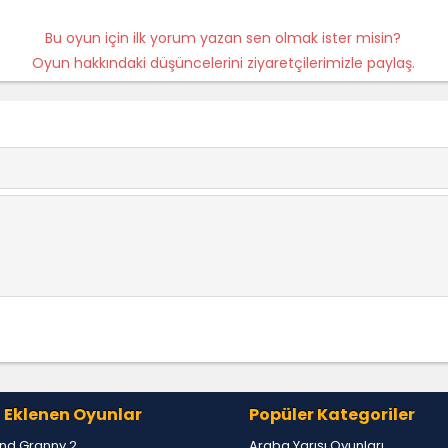
Bu oyun için ilk yorum yazan sen olmak ister misin?
Oyun hakkındaki düşüncelerini ziyaretçilerimizle paylaş.
 Eklenen Oyunlar
Popüler Kategoriler
nd Granny 2
Araba Yarışı Oyunları