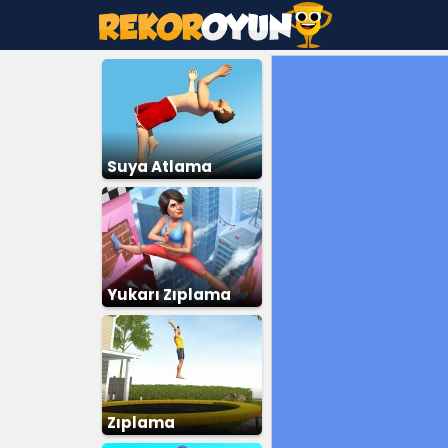
Suya Atlama
Yukarı Zıplama
Zıplama