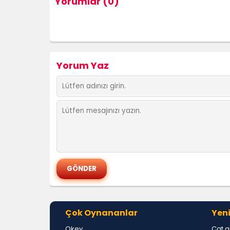
Yorumlar (0)
Yorum Yaz
Çok Oynananlar
Yeni
Okey
Cat a