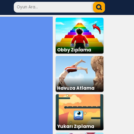
Obby Zıplama
Havuza Atlama
Yukarı Zıplama
Parkuru