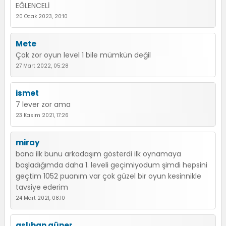
EĞLENCELİ
20 Ocak 2023, 20:10
Mete
Çok zor oyun level 1 bile mümkün değil
27 Mart 2022, 05:28
ismet
7 lever zor ama
23 Kasım 2021, 17:26
miray
bana ilk bunu arkadaşım gösterdi ilk oynamaya
başladığımda daha 1. leveli geçimiyodum şimdi hepsini
geçtim 1052 puanım var çok güzel bir oyun kesinnikle
tavsiye ederim
24 Mart 2021, 08:10
aslıhan güner