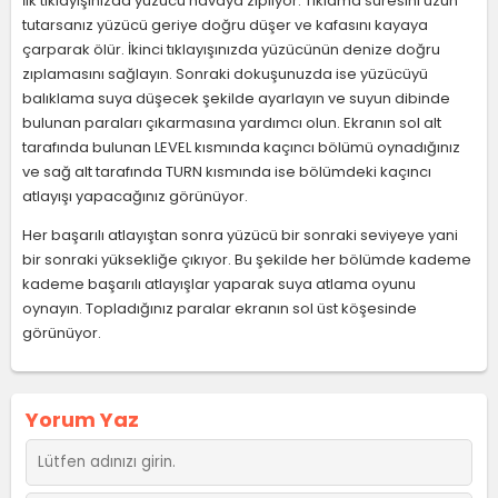
İlk tıklayışınızda yüzücü havaya zıplıyor. Tıklama süresini uzun
tutarsanız yüzücü geriye doğru düşer ve kafasını kayaya
çarparak ölür. İkinci tıklayışınızda yüzücünün denize doğru
zıplamasını sağlayın. Sonraki dokuşunuzda ise yüzücüyü
balıklama suya düşecek şekilde ayarlayın ve suyun dibinde
bulunan paraları çıkarmasına yardımcı olun. Ekranın sol alt
tarafında bulunan LEVEL kısmında kaçıncı bölümü oynadığınız
ve sağ alt tarafında TURN kısmında ise bölümdeki kaçıncı
atlayışı yapacağınız görünüyor.
Her başarılı atlayıştan sonra yüzücü bir sonraki seviyeye yani
bir sonraki yüksekliğe çıkıyor. Bu şekilde her bölümde kademe
kademe başarılı atlayışlar yaparak suya atlama oyunu
oynayın. Topladığınız paralar ekranın sol üst köşesinde
görünüyor.
Yorum Yaz