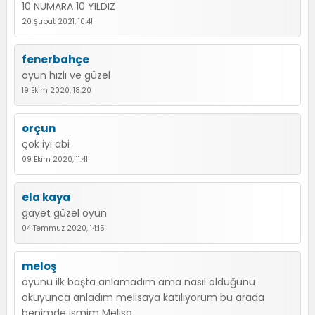
10 NUMARA 10 YILDIZ
20 Şubat 2021, 10:41
fenerbahçe
oyun hızlı ve güzel
19 Ekim 2020, 18:20
orçun
çok iyi abi
09 Ekim 2020, 11:41
ela kaya
gayet güzel oyun
04 Temmuz 2020, 14:15
meloş
oyunu ilk başta anlamadım ama nasıl olduğunu
okuyunca anladım melisaya katılıyorum bu arada
benimde ismim Melisa