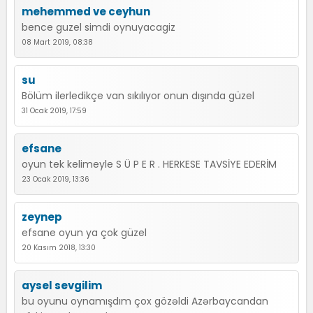
mehemmed ve ceyhun
bence guzel simdi oynuyacagiz
08 Mart 2019, 08:38
su
Bölüm ilerledikçe van sıkılıyor onun dışında güzel
31 Ocak 2019, 17:59
efsane
oyun tek kelimeyle S Ü P E R . HERKESE TAVSİYE EDERİM
23 Ocak 2019, 13:36
zeynep
efsane oyun ya çok güzel
20 Kasım 2018, 13:30
aysel sevgilim
bu oyunu oynamışdım çox gözəldi Azərbaycandan