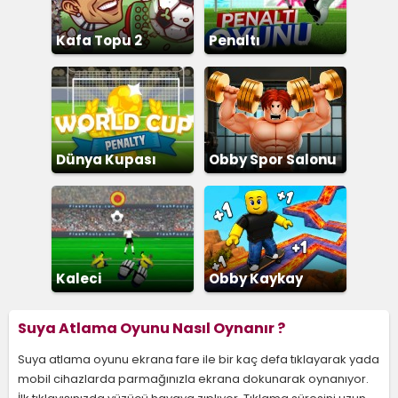
Kafa Topu 2
Penaltı
Dünya Kupası
Obby Spor Salonu
Penaltı
Kaleci
Obby Kaykay
Suya Atlama Oyunu Nasıl Oynanır ?
Suya atlama oyunu ekrana fare ile bir kaç defa tıklayarak yada
mobil cihazlarda parmağınızla ekrana dokunarak oynanıyor.