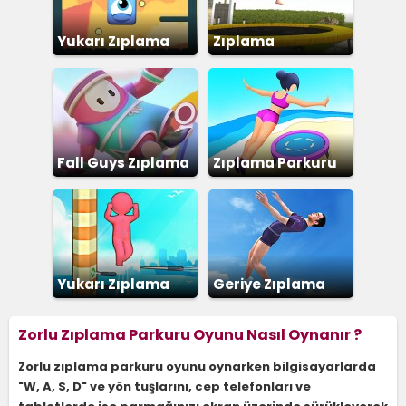
Yukarı Zıplama
Zıplama
Parkuru
Fall Guys Zıplama
Zıplama Parkuru
Yukarı Zıplama
Geriye Zıplama
Yarışı
Zorlu Zıplama Parkuru Oyunu Nasıl Oynanır ?
Zorlu zıplama parkuru oyunu oynarken bilgisayarlarda
"W, A, S, D" ve yön tuşlarını, cep telefonları ve