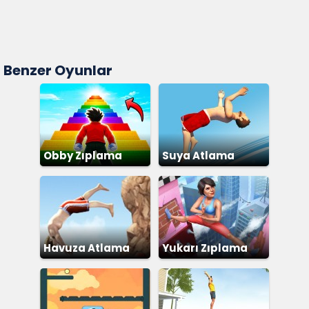
Benzer Oyunlar
Obby Zıplama
Suya Atlama
Havuza Atlama
Yukarı Zıplama