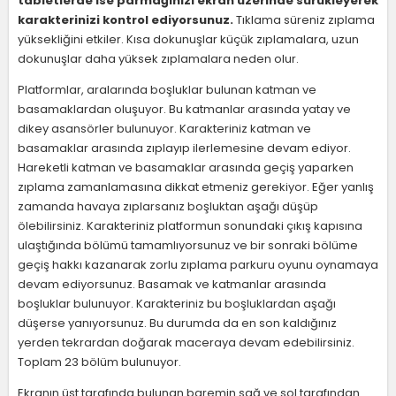
tabletlerde ise parmağınızı ekran üzerinde sürükleyerek
karakterinizi kontrol ediyorsunuz.
Tıklama süreniz zıplama
yüksekliğini etkiler. Kısa dokunuşlar küçük zıplamalara, uzun
dokunuşlar daha yüksek zıplamalara neden olur.
Platformlar, aralarında boşluklar bulunan katman ve
basamaklardan oluşuyor. Bu katmanlar arasında yatay ve
dikey asansörler bulunuyor. Karakteriniz katman ve
basamaklar arasında zıplayıp ilerlemesine devam ediyor.
Hareketli katman ve basamaklar arasında geçiş yaparken
zıplama zamanlamasına dikkat etmeniz gerekiyor. Eğer yanlış
zamanda havaya zıplarsanız boşluktan aşağı düşüp
ölebilirsiniz. Karakteriniz platformun sonundaki çıkış kapısına
ulaştığında bölümü tamamlıyorsunuz ve bir sonraki bölüme
geçiş hakkı kazanarak zorlu zıplama parkuru oyunu oynamaya
devam ediyorsunuz. Basamak ve katmanlar arasında
boşluklar bulunuyor. Karakteriniz bu boşluklardan aşağı
düşerse yanıyorsunuz. Bu durumda da en son kaldığınız
yerden tekrardan doğarak maceraya devam edebilirsiniz.
Toplam 23 bölüm bulunuyor.
Ekranın üst tarafında bulunan baremin sağ ve sol tarafından