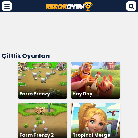
Çiftlik Oyunları
Farm Frenzy
Hay Day
Farm Frenzy 2
Tropical Merge