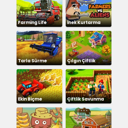
Farming Life
İnek Kurtarma
Tarla Sürme
Çılgın Çiftlik
Ekin Biçme
Çiftlik Savunma