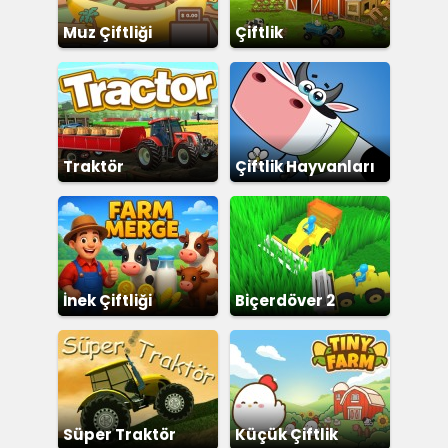
Muz Çiftliği
Çiftlik
Traktör
Çiftlik Hayvanları
İnek Çiftliği
Biçerdöver 2
Süper Traktör
Küçük Çiftlik