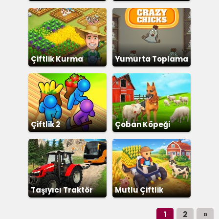
Çiftlik Kurma
Yumurta Toplama
Çiftlik 2
Çoban Köpeği
Taşıyıcı Traktör
Mutlu Çiftlik
1
2
»