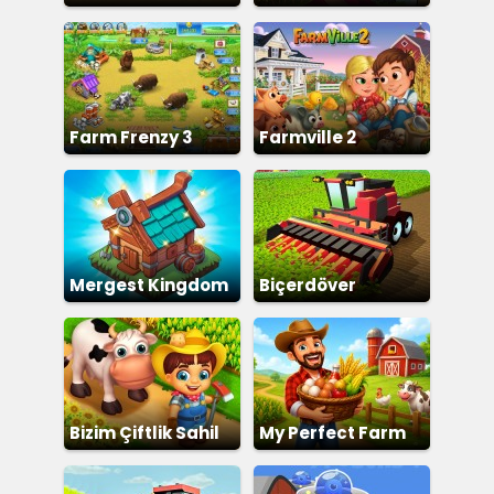
Farm Frenzy 3
Farmville 2
Mergest Kingdom
Biçerdöver
Bizim Çiftlik Sahil
My Perfect Farm