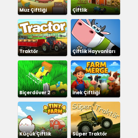
Muz Çiftliği
Çiftlik
Traktör
Çiftlik Hayvanları
Biçerdöver 2
İnek Çiftliği
Küçük Çiftlik
Süper Traktör