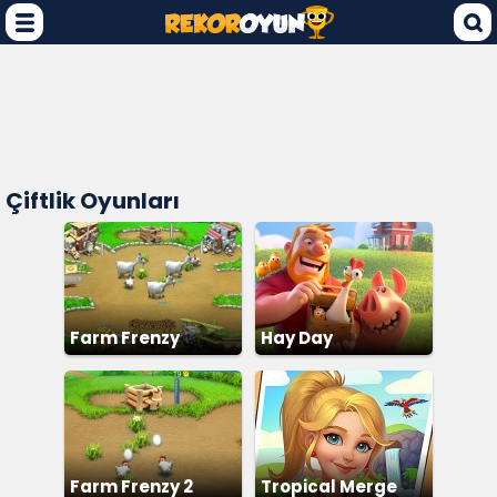
Çiftlik Oyunları
Farm Frenzy
Hay Day
Farm Frenzy 2
Tropical Merge