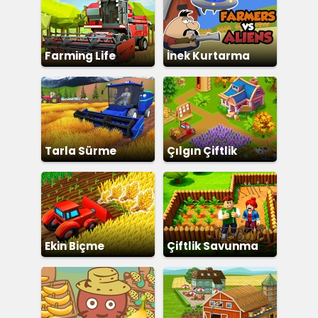
Farming Life
İnek Kurtarma
Tarla Sürme
Çılgın Çiftlik
Ekin Biçme
Çiftlik Savunma