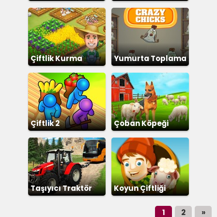
Çiftlik Kurma
Yumurta Toplama
Çiftlik 2
Çoban Köpeği
Taşıyıcı Traktör
Koyun Çiftliği
1
2
»