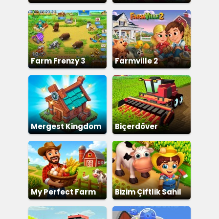
Farm Frenzy 3
Farmville 2
Mergest Kingdom
Biçerdöver
My Perfect Farm
Bizim Çiftlik Sahil