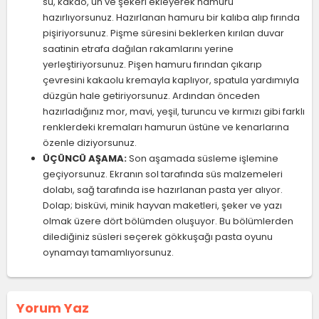
su, kakao, un ve şekeri ekleyerek hamuru
hazırlıyorsunuz. Hazırlanan hamuru bir kalıba alıp fırında
pişiriyorsunuz. Pişme süresini beklerken kırılan duvar
saatinin etrafa dağılan rakamlarını yerine
yerleştiriyorsunuz. Pişen hamuru fırından çıkarıp
çevresini kakaolu kremayla kaplıyor, spatula yardımıyla
düzgün hale getiriyorsunuz. Ardından önceden
hazırladığınız mor, mavi, yeşil, turuncu ve kırmızı gibi farklı
renklerdeki kremaları hamurun üstüne ve kenarlarına
özenle diziyorsunuz.
ÜÇÜNCÜ AŞAMA:
Son aşamada süsleme işlemine
geçiyorsunuz. Ekranın sol tarafında süs malzemeleri
dolabı, sağ tarafında ise hazırlanan pasta yer alıyor.
Dolap; bisküvi, minik hayvan maketleri, şeker ve yazı
olmak üzere dört bölümden oluşuyor. Bu bölümlerden
dilediğiniz süsleri seçerek gökkuşağı pasta oyunu
oynamayı tamamlıyorsunuz.
Yorum Yaz