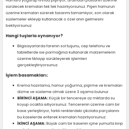
Hamuru yoğurup fırında pişiriyor, ardından pastanın üzerine
sürülecek kremaları tek tek hazırlıyorsunuz. Pişen hamurun
üzerine kremaları sürerek tasarımı tamamlıyor, son olarak
süslemeler ekleyip kutlanacak o özel anın gelmesini
bekliyorsunuz.
Hangi tuşlarla oynanıyor?
Bilgisayarlarda farenin sol tuşunu, cep telefonu ve
tabletlerde ise parmağınızı kullanarak malzemelerin
üzerine tıklayıp sürükleyerek işlemleri
gerçekleştiriyorsunuz.
İşlem basamakları;
Krema hazırlama, hamur yoğurma, pişirme ve kremaları
dizme ve süsleme olmak üzere 3 aşama bulunur.
BİRİNCİ AŞAMA:
Küçük bir tencereye az miktarda su
koyup ocakta ısıtıyorsunuz. Tencerenin üzerine cam bir
kase yerleştiriyor, farklı renklerdeki çikolata parçalarını
bu kaselerde eriterek kremaları hazırlıyorsunuz.
İKİNCİ AŞAMA:
Büyük cam bir kasenin içine yumurta kırıp