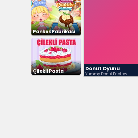
Pankek Fabrikası
Donut Oyunu
Çilekli Pasta
Yummy Donut Factory