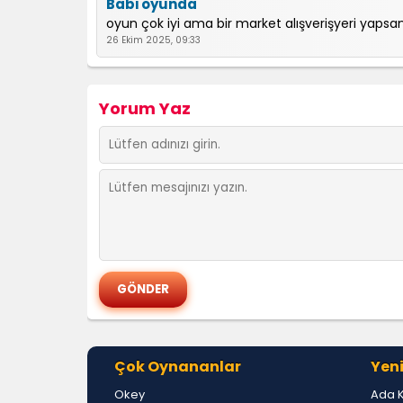
Babi oyunda
oyun çok iyi ama bir market alışverişyeri yapsan
26 Ekim 2025, 09:33
Yorum Yaz
Çok Oynananlar
Yeni
Okey
Ada 