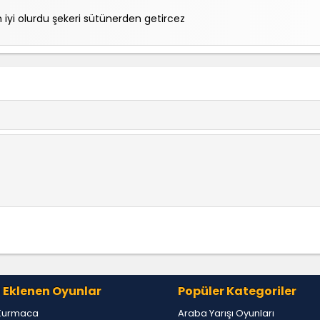
 iyi olurdu şekeri sütünerden getircez
 Eklenen Oyunlar
Popüler Kategoriler
Kurmaca
Araba Yarışı Oyunları