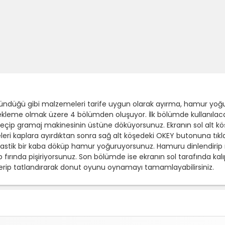
düğü gibi malzemeleri tarife uygun olarak ayırma, hamur yoğurm
eme olmak üzere 4 bölümden oluşuyor. İlk bölümde kullanılacak 
eçip gramaj makinesinin üstüne döküyorsunuz. Ekranın sol alt kö
ri kaplara ayırdıktan sonra sağ alt köşedeki OKEY butonuna tık
astik bir kaba döküp hamur yoğuruyorsunuz. Hamuru dinlendirip 
p fırında pişiriyorsunuz. Son bölümde ise ekranın sol tarafında k
 verip tatlandırarak donut oyunu oynamayı tamamlayabilirsiniz.