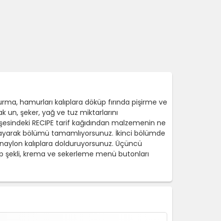
a, hamurları kalıplara döküp fırında pişirme ve
un, şeker, yağ ve tuz miktarlarını
şesindeki RECIPE tarif kağıdından malzemenin ne
layarak bölümü tamamlıyorsunuz. İkinci bölümde
naylon kalıplara dolduruyorsunuz. Üçüncü
alıp şekli, krema ve sekerleme menü butonları