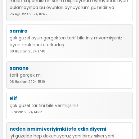
roblox kapandıktan sonra bilgisayarda oynayacak oyun
bulamayınca bu oyunları oynuyorum güzeldir ya
26 Ağustos 2024, 10:45
samira
çok güzel oyun gerçekten tarif bile iniz mvermişsiniz
oyun mük harika arkadaş
08 Haziran 2024, 17:48
sanane
tarif gerçek mi
08 Haziran 2024, 15:19
Elif
çok güzel tarifini bile vermişsiniz
16 Nisan 2024, 14:22
neden ismimi veriyimki isfa edin diyemi
iyi güzelde hep dokunuyoruz yani biraz sıkıcı yani