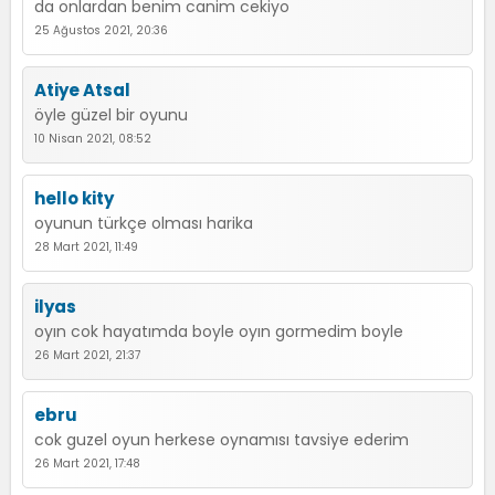
da onlardan benim canim cekiyo
25 Ağustos 2021, 20:36
Atiye Atsal
öyle güzel bir oyunu
10 Nisan 2021, 08:52
hello kity
oyunun türkçe olması harika
28 Mart 2021, 11:49
ilyas
oyın cok hayatımda boyle oyın gormedim boyle
26 Mart 2021, 21:37
ebru
cok guzel oyun herkese oynamısı tavsiye ederim
26 Mart 2021, 17:48