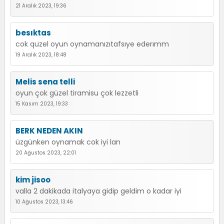
21 Aralık 2023, 19:36
besıktas
cok quzel oyun oynamanızıtafsıye ederımm
19 Aralık 2023, 18:48
Melis sena telli
oyun çok güzel tiramisu çok lezzetli
15 Kasım 2023, 19:33
BERK NEDEN AKIN
üzgünken oynamak cok iyi lan
20 Ağustos 2023, 22:01
kim jisoo
valla 2 dakikada italyaya gidip geldim o kadar iyi
10 Ağustos 2023, 13:46