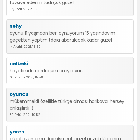
tavsiye ederim tadı çok güzel
11 Şubat 2022, 09:53
sehy
oyunu 11 yaşından beri oynuyorum 15 yaşındayım
geçekten yaptım tdaıa abartılacak kadar güzel
14 Aralık 2021, 15:59
nelbeki
hayatimda gordugum en iyi oyun.
03 Kasım 2021, 15:58
oyuncu
mükemmeldi özellikle türkçe olması harikaydı hersey
anlaşılırdı :)
30 Eylül 2021, 10:52
yaren
güzel oyun ama tiramisu çok güzel gözükdü canım