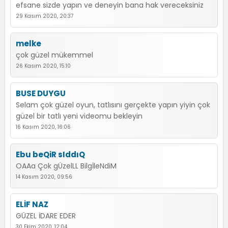
efsane sizde yapın ve deneyin bana hak vereceksiniz
29 Kasım 2020, 20:37
melke
çok güzel mükemmel
26 Kasım 2020, 15:10
BUSE DUYGU
Selam çok güzel oyun, tatlısını gerçekte yapın yiyin çok
güzel bir tatlı yeni videomu bekleyin
16 Kasım 2020, 16:06
Ebu beQiR sIddıQ
OAAa Çok gÜzelLL BilgİleNdiM
14 Kasım 2020, 09:56
ELİF NAZ
GÜZEL İDARE EDER
30 Ekim 2020, 12:04