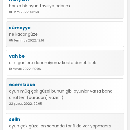
harika bir oyun tavsiye ederim
01 Ekim 2022, 08:58
sümeyye
ne kadar güzel
05 Temmuz 2022, 12:51
vah be
eski gunlere donemiyoruz keske donebilsek
10 Mayıs 2022, 20:06
ecem buse
oyun müq çok güzel bunun gibi oyunlar varsa bana
chatten (buradan) yazın :)
22 Şubat 2022, 20:05
selin
oyun çok güzel en sonunda tarifi de var yapmanızı