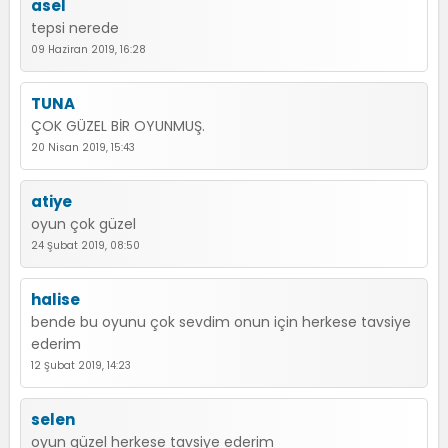
asel
tepsi nerede
09 Haziran 2019, 16:28
TUNA
ÇOK GÜZEL BİR OYUNMUŞ.
20 Nisan 2019, 15:43
atiye
oyun çok güzel
24 Şubat 2019, 08:50
halise
bende bu oyunu çok sevdim onun için herkese tavsiye
ederim
12 Şubat 2019, 14:23
selen
oyun güzel herkese tavsiye ederim