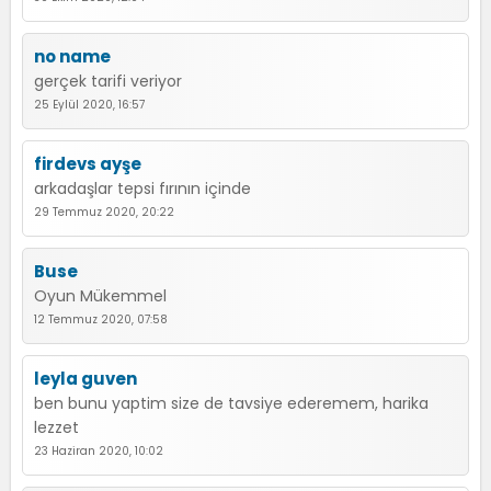
no name
gerçek tarifi veriyor
25 Eylül 2020, 16:57
firdevs ayşe
arkadaşlar tepsi fırının içinde
29 Temmuz 2020, 20:22
Buse
Oyun Mükemmel
12 Temmuz 2020, 07:58
leyla guven
ben bunu yaptim size de tavsiye ederemem, harika
lezzet
23 Haziran 2020, 10:02