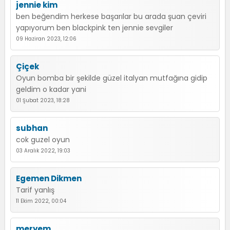
jennie kim
ben beğendim herkese başarılar bu arada şuan çeviri
yapıyorum ben blackpink ten jennie sevgiler
09 Haziran 2023, 12:06
Çiçek
Oyun bomba bir şekilde güzel italyan mutfağına gidip
geldim o kadar yani
01 Şubat 2023, 18:28
subhan
cok guzel oyun
03 Aralık 2022, 19:03
Egemen Dikmen
Tarif yanlış
11 Ekim 2022, 00:04
meryem