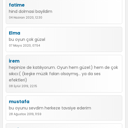
fatime
hind dolmasi bayildim
04 Haziran 2020, 12:30
Elma
bu oyun çok güzəl
07 Mayıs 2020, 07:54
İrem
hepinize de katılıyorum. Oyun hem güzel:) hem de çok
sıkıcı:( (keşke müzik falan olsaymış... ya da ses
efektleri)
08 Eylül 2019, 22:15
mustafa
bu oyunu sevdim herkeze tavsiye ederim
28 Ağustos 2019, 11:59