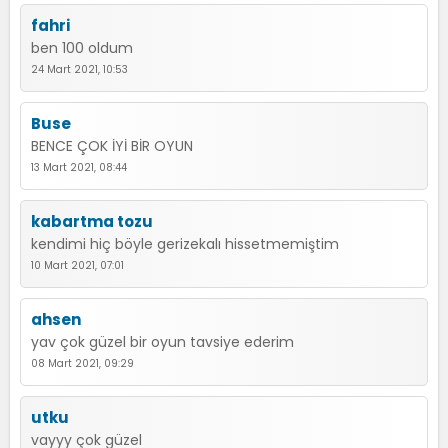
fahri
ben 100 oldum
24 Mart 2021, 10:53
Buse
BENCE ÇOK İYİ BİR OYUN
13 Mart 2021, 08:44
kabartma tozu
kendimi hiç böyle gerizekalı hissetmemiştim
10 Mart 2021, 07:01
ahsen
yav çok güzel bir oyun tavsiye ederim
08 Mart 2021, 09:29
utku
vayyy çok güzel