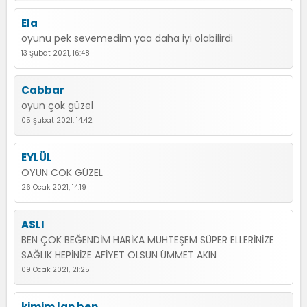
Ela
oyunu pek sevemedim yaa daha iyi olabilirdi
13 Şubat 2021, 16:48
Cabbar
oyun çok güzel
05 Şubat 2021, 14:42
EYLÜL
OYUN COK GÜZEL
26 Ocak 2021, 14:19
ASLI
BEN ÇOK BEĞENDİM HARİKA MUHTEŞEM SÜPER ELLERİNİZE
SAĞLIK HEPİNİZE AFİYET OLSUN ÜMMET AKIN
09 Ocak 2021, 21:25
kimim lan ben