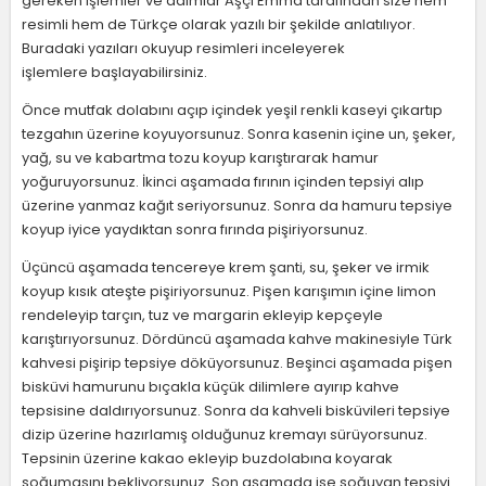
gereken işlemler ve adımlar Aşçı Emma tarafından size hem
resimli hem de Türkçe olarak yazılı bir şekilde anlatılıyor.
Buradaki yazıları okuyup resimleri inceleyerek
işlemlere başlayabilirsiniz.
Önce mutfak dolabını açıp içindek yeşil renkli kaseyi çıkartıp
tezgahın üzerine koyuyorsunuz. Sonra kasenin içine un, şeker,
yağ, su ve kabartma tozu koyup karıştırarak hamur
yoğuruyorsunuz. İkinci aşamada fırının içinden tepsiyi alıp
üzerine yanmaz kağıt seriyorsunuz. Sonra da hamuru tepsiye
koyup iyice yaydıktan sonra fırında pişiriyorsunuz.
Üçüncü aşamada tencereye krem şanti, su, şeker ve irmik
koyup kısık ateşte pişiriyorsunuz. Pişen karışımın içine limon
rendeleyip tarçın, tuz ve margarin ekleyip kepçeyle
karıştırıyorsunuz. Dördüncü aşamada kahve makinesiyle Türk
kahvesi pişirip tepsiye döküyorsunuz. Beşinci aşamada pişen
bisküvi hamurunu bıçakla küçük dilimlere ayırıp kahve
tepsisine daldırıyorsunuz. Sonra da kahveli bisküvileri tepsiye
dizip üzerine hazırlamış olduğunuz kremayı sürüyorsunuz.
Tepsinin üzerine kakao ekleyip buzdolabına koyarak
soğumasını bekliyorsunuz. Son aşamada ise soğuyan tepsiyi