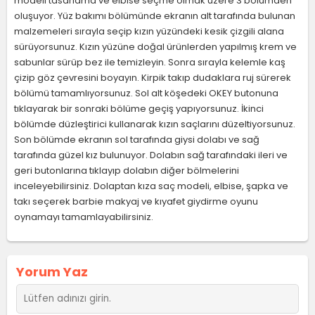
modeli tasarlama ve elbise seçme olmak üzere 3 bölümden
oluşuyor. Yüz bakımı bölümünde ekranın alt tarafında bulunan
malzemeleri sırayla seçip kızın yüzündeki kesik çizgili alana
sürüyorsunuz. Kızın yüzüne doğal ürünlerden yapılmış krem ve
sabunlar sürüp bez ile temizleyin. Sonra sırayla kelemle kaş
çizip göz çevresini boyayın. Kirpik takıp dudaklara ruj sürerek
bölümü tamamlıyorsunuz. Sol alt köşedeki OKEY butonuna
tıklayarak bir sonraki bölüme geçiş yapıyorsunuz. İkinci
bölümde düzleştirici kullanarak kızın saçlarını düzeltiyorsunuz.
Son bölümde ekranın sol tarafında giysi dolabı ve sağ
tarafında güzel kız bulunuyor. Dolabın sağ tarafındaki ileri ve
geri butonlarına tıklayıp dolabın diğer bölmelerini
inceleyebilirsiniz. Dolaptan kıza saç modeli, elbise, şapka ve
takı seçerek barbie makyaj ve kıyafet giydirme oyunu
oynamayı tamamlayabilirsiniz.
Yorum Yaz