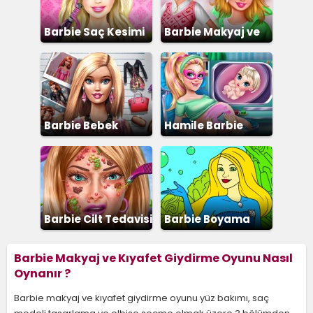
Barbie Saç Kesimi
Barbie Makyaj ve
Giydirme
Barbie Bebek
Hamile Barbie
Giydirme
Barbie Cilt Tedavisi
Barbie Boyama
Barbie Makyaj ve Kıyafet Giydirme Oyunu Nasıl
Oynanır ?
Barbie makyaj ve kıyafet giydirme oyunu yüz bakımı, saç