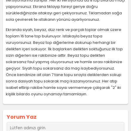
versiyonlarına sahiptir. Her iki versiyonda da 8 top bilardo maçı
yapıyorsunuz. Ekrana tıklayıp fareyi geriye doğru
sürüklediğinizde ıstakayı geri çekiyorsunuz. Tıklamadan sağa
sola çevirerek te ıstakanın yönünü ayarlıyorsunuz.
Ekranda siyah, beyaz, düz renk ve parçalı toplar olmak üzere
toplam 16 tane top bulunuyor. Istakayla beyaz topa
vuruyorsunuz. Beyaz top diğerlerine dokunup herhangi bir
delikten içeri sokuyor. İlk başlarken delikten soktuğunuz ilk top
sizin diğerleri ise rakibinize aittir. Beyaz topu delikten
sokarsanız faul yapmış oluyorsunuz ve hamle sırası rakibinize
geçiyor. Siyah topu sokarsanız da maçı kaybediyorsunuz.
Önce kendinize ait olan 7 tane topu sırayla deliklerden sokup
sonra dasiyah topu sokarak maçı kazanıyorsunuz. Her atışı
isabet ettirip rakibe hamle sayısı vermemeye çalışarak "2" iki
kişilik bilardo oyunu oynamayı tamamlayın.
Yorum Yaz