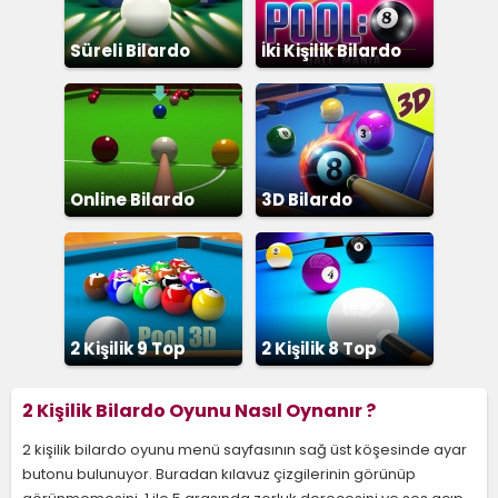
Süreli Bilardo
İki Kişilik Bilardo
Online Bilardo
3D Bilardo
2 Kişilik 9 Top
2 Kişilik 8 Top
Bilardo
Bilardo
2 Kişilik Bilardo Oyunu Nasıl Oynanır ?
2 kişilik bilardo oyunu menü sayfasının sağ üst köşesinde ayar
butonu bulunuyor. Buradan kılavuz çizgilerinin görünüp