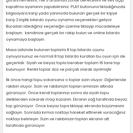
görünmemesini, 1 ile 5 arasında zorluk derecesini ve ses açıp
kapatma ayarlarını yapabilirsiniz. PLAY butonuna tıkladığınızda
bilgisayara karşı yada yanınızda bulunan gerçek bir kişiye
karşı 2 kişilik bilardo oyunu oynama seçenekleri geliyor.
Buradan istediğiniz seçeneğin üzerine tıklayıp mücadeleye
başlayın. kendinize gerçek bir rakip bulun ve online bilardo
oynamaya başlayın.
Masa üstünde bulunan toplarla 8 top bilardo oyunu
oynuyorsunuz ve normal 8 top bilardo kuralları bu oyun için de
geçerlidir. Siyah ve beyaz topla beraber toplam 16 tane top
bulunuyor. Renkli toplar düz ve parçalı olarak ayrılmıştır.
İlk önce hangi topu sokarsanız o toplar sizin oluyor. Diğerleride
rakibin oluyor. Sizin ve rakibinizin topları isminizin altında
görünüyor. Önce kendi toplarınızı sonra da siyah topu
deliklerden sokarak maçı kazanın. Ekranın sağ tarafında beyaz
top görünüyor. Önce beyaz topa tıklayıp ekranda büyümesini
sağlayın. Sonrada kırmızı noktayı hareket ettirerek vuracağınız
noktayı belirleyin. Sizin ve rakibinizin topları ekranın alt
tarafında görünüyor.