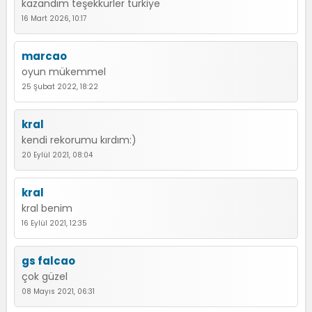
kazandım teşekkürler türkiye
16 Mart 2026, 10:17
marcao
oyun mükemmel
25 Şubat 2022, 18:22
kral
kendi rekorumu kırdım:)
20 Eylül 2021, 08:04
kral
kral benim
16 Eylül 2021, 12:35
gs falcao
çok güzel
08 Mayıs 2021, 06:31