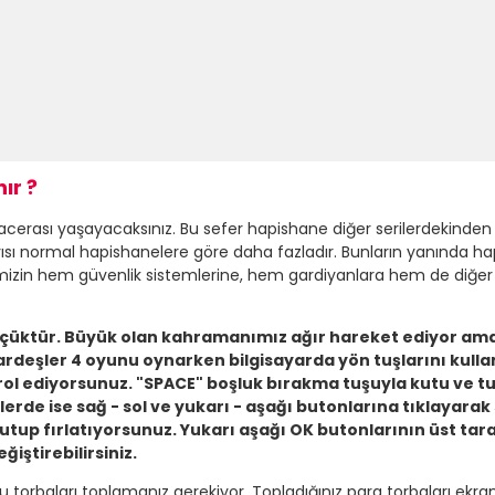
ır ?
macerası yaşayacaksınız. Bu sefer hapishane diğer serilerdekinde
sayısı normal hapishanelere göre daha fazladır. Bunların yanında 
rimizin hem güvenlik sistemlerine, hem gardiyanlara hem de diğ
küçüktür. Büyük olan kahramanımız ağır hareket ediyor am
 kardeşler 4 oyunu oynarken bilgisayarda yön tuşlarını kulla
rol ediyorsunuz. "SPACE" boşluk bırakma tuşuyla kutu ve tu
tlerde ise sağ - sol ve yukarı - aşağı butonlarına tıklayarak
tup fırlatıyorsunuz. Yukarı aşağı OK butonlarının üst taraf
iştirebilirsiniz.
torbaları toplamanız gerekiyor. Topladığınız para torbaları ekra