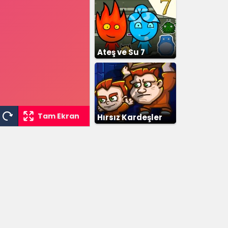
Ateş ve Su 7
Tam Ekran
Hırsız Kardeşler