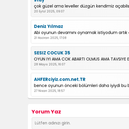
çok güzel ama leveller düzgün kendimiz açabils
20 Eylül 2025, 09:07
Deniz Yılmaz
Abi oyunun devamını oynamak istiyodum artık 
21 Haziran 2025, 17:08
SESIZ COCUK 35
OYUN IYI AMA COK ABARTI OLMUS AMA TAVSIYE E
28 Mayıs 2025, 16:07
AHFERciyiz.com.net.TR
bence oyunun önceki bölümleri daha iyiydi bu bi
27 Nisan 2025, 18:57
usame
Yorum Yaz
hırsız kardesler 4 de silah sıkma zordu
22 Mart 2025, 08:10