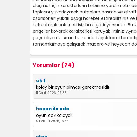
ulaşmak için karakterlerin birbirine yardım etmesi 
toplarını yuvarlayarak butonlara basma ve etrafta 
asansörleri yukarı aşağı hareket ettirebilirsiniz 
kutu atarak onları etkisiz hale getiriyorsunuz. Bu v
engeller koyarak karakterleri koruyabilirsiniz. Ay
geçebiliyordu. Ama bu seride küçük karakterde tıpkı
tamamlamaya çalışarak macera ve heyecan dolu a
Yorumlar (74)
akif
kolay bir oyun olması gerekmesidir
11 Ocak 2026, 05:55
hasan ile ada
oyun cok kolaydı
04 Aralık 2025, 15:54
stay