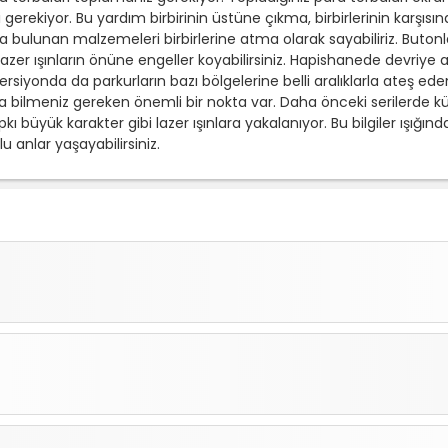
gerekiyor. Bu yardım birbirinin üstüne çıkma, birbirlerinin karşısı
bulunan malzemeleri birbirlerine atma olarak sayabiliriz. Butonlara
ve lazer ışınların önüne engeller koyabilirsiniz. Hapishanede devri
ersiyonda da parkurların bazı bölgelerine belli aralıklarla ateş eden
rıca bilmeniz gereken önemli bir nokta var. Daha önceki serilerde
 büyük karakter gibi lazer ışınlara yakalanıyor. Bu bilgiler ışığınd
nlar yaşayabilirsiniz.