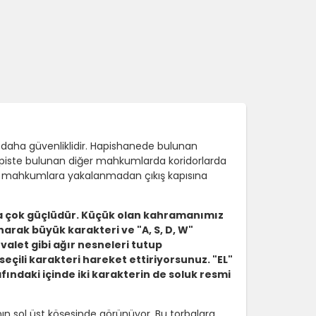
n daha güvenliklidir. Hapishanede bulunan
hapiste bulunan diğer mahkumlarda koridorlarda
er mahkumlara yakalanmadan çıkış kapısına
a çok güçlüdür. Küçük olan kahramanımız
narak büyük karakteri ve "A, S, D, W"
valet gibi ağır nesneleri tutup
 seçili karakteri hareket ettiriyorsunuz. "EL"
ındaki içinde iki karakterin de soluk resmi
nın sol üst köşesinde görünüyor. Bu torbalara