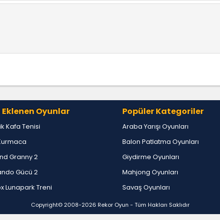
 güzel seriydi
el tavsiye ederim dostlar
 Eklenen Oyunlar
Popüler Kategoriler
lik Kafa Tenisi
Araba Yarışı Oyunları
Kurmaca
Balon Patlatma Oyunları
özü yaşlı
nd Granny 2
Giydirme Oyunları
ndo Gücü 2
Mahjong Oyunları
x Lunapark Treni
Savaş Oyunları
ur
Copyright© 2008-2026
Rekor Oyun
- Tüm Hakları Saklıdır