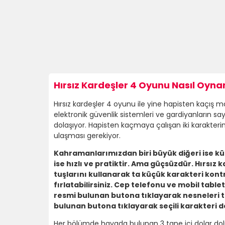
Hırsız Kardeşler 4 Oyunu Nasıl Oynan
Hırsız kardeşler 4 oyunu ile yine hapisten kaçış 
elektronik güvenlik sistemleri ve gardiyanların 
dolaşıyor. Hapisten kaçmaya çalışan iki karakte
ulaşması gerekiyor.
Kahramanlarımızdan biri büyük diğeri ise 
ise hızlı ve pratiktir. Ama güçsüzdür. Hırsız
tuşlarını kullanarak ta küçük karakteri kont
fırlatabilirsiniz. Cep telefonu ve mobil table
resmi bulunan butona tıklayarak nesneleri tu
bulunan butona tıklayarak seçili karakteri değ
Her bölümde havada bulunan 3 tane içi dolar dolu 