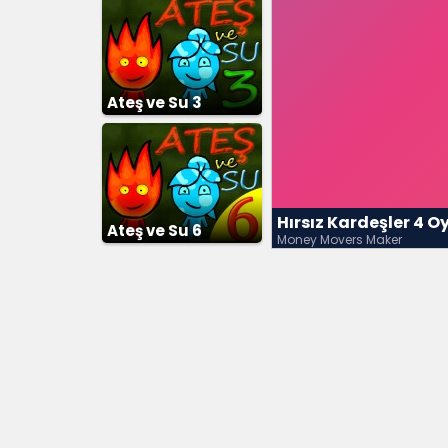
Ateş ve Su 3
Hırsız Kardeşler 4 
Ateş ve Su 6
Money Movers Maker