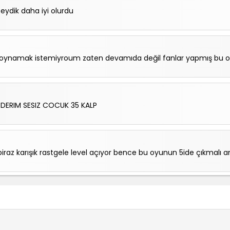
eydik daha iyi olurdu
oynamak istemiyroum zaten devamıda değil fanlar yapmış bu oyu
DERIM SESIZ COCUK 35 KALP
raz karışık rastgele level açıyor bence bu oyunun 5ide çıkmalı am