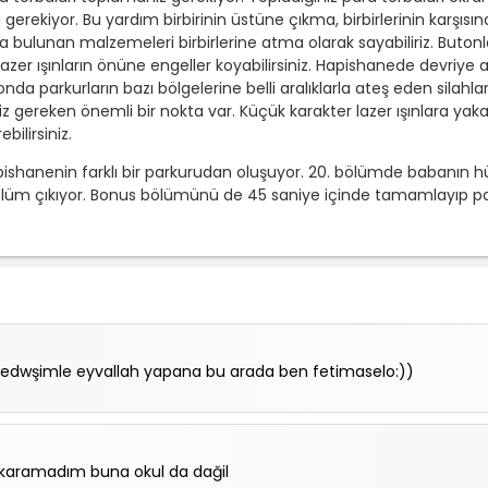
gerekiyor. Bu yardım birbirinin üstüne çıkma, birbirlerinin karşısı
bulunan malzemeleri birbirlerine atma olarak sayabiliriz. Butonlara
e lazer ışınların önüne engeller koyabilirsiniz. Hapishanede devriy
onda parkurların bazı bölgelerine belli aralıklarla ateş eden silahlar
eniz gereken önemli bir nokta var. Küçük karakter lazer ışınlara y
ebilirsiniz.
shanenin farklı bir parkurudan oluşuyor. 20. bölümde babanın hü
ölüm çıkıyor. Bonus bölümünü de 45 saniye içinde tamamlayıp par
aedwşimle eyvallah yapana bu arada ben fetimaselo:))
ıkaramadım buna okul da dağil