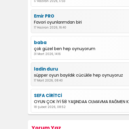
17 Haziran 2026, 17:33
Emir PRO
Favori oyunlarımdan biri
17 Haziran 2026, 16:40
baba
çok güzel ben hep oynuyorum
31 Mart 2026, 14:16
ladin duru
süpper oyun bayıldık cücükle hep oynuyoruz
17 Mart 2026, 08:40
SEFA CİRİTCİ
OYUN ÇOK İYİ 58 YAŞINDAA OLMAVMA RAĞMEN 
18 Şubat 2026, 08:52
tarık efe
Yorum Yaz
oyun çok güzel kardeşimle oynuyoz