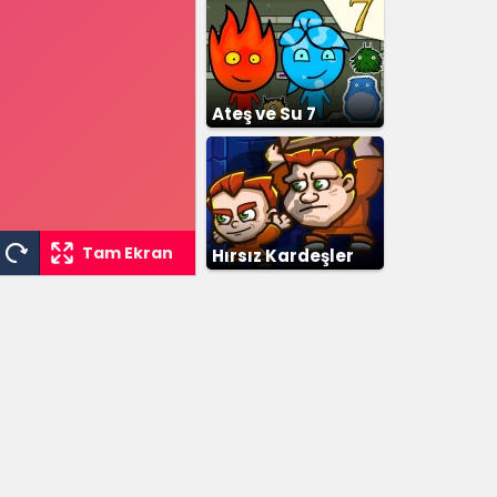
Ateş ve Su 7
Tam Ekran
Hırsız Kardeşler