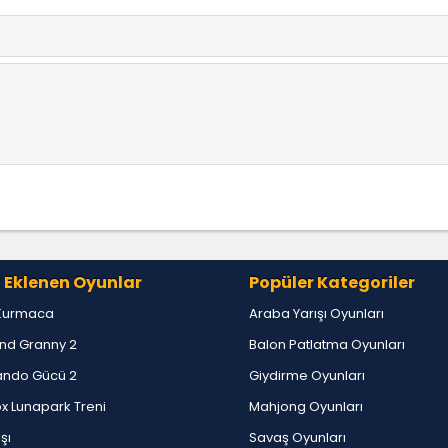
ğu için sinili sadece.
 Eklenen Oyunlar
Popüler Kategoriler
Kurmaca
Araba Yarışı Oyunları
nd Granny 2
Balon Patlatma Oyunları
ndo Gücü 2
Giydirme Oyunları
x Lunapark Treni
Mahjong Oyunları
ışı
Savaş Oyunları