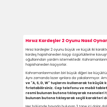
Hırsız Kardeşler 2 Oyunu Nasıl Oynan
Hırsız kardeşler 2 oyunu büyük ve küçük iki karak
kardeş hapishaneden kaçıp özgürlüklerine kavuş
oğullarından yardım istemektedir. Kahramanlarımı
hapishaneden kaçıyorlar.
Kahramanlarımızdan biri büyük diğeri ise küçüktü
Aynı zamanda lazer ışınlara da yakalanmıyor. A
ve "A, S, D, W" tuşlarını kullanarak ta küçük
fırlatabilirsiniz.
Cep telefonu ve mobil tabletl
resmi bulunan butona tıklayarak nesneleri tu
bulunan butona tıklayarak seçili karakteri değ
Her bölümde havada bulunan 3 tane içi dolar dolu 