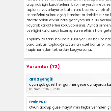
ulaşmak için karakterlerin birbirine yardım etmesi 
toplarını yuvarlayarak butonlara basma ve etrafta 
asansörleri yukarı aşağı hareket ettirebilirsiniz v
atarak onları etkisiz hale getiriyorsunuz. Bu versiy
koyarak karakterleri koruyabilirsiniz. Ayrıca bilm
özelliğini kullanarak lazer ışınlarını etkisiz hale getir
Toplam 20 farklı bölüm bulunuyor. Her bölüm hapi
para torbası topladığınız zaman özel bonus bir b
hapishaneden tekrardan kaçıyorsunuz.
Yorumlar (72)
arda şengül
oyuh çok güzel her gün her gece oynuyoruız k
12 Temmuz 2026, 22:40
Emir PRO
Oyun acayip güzel hayatımın hiçbir yerinden ç