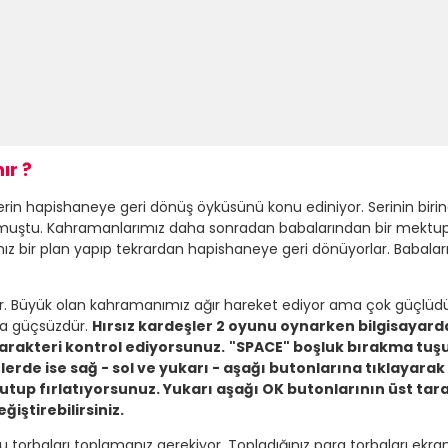
ır ?
terin hapishaneye geri dönüş öyküsünü konu ediniyor. Serinin biri
muştu. Kahramanlarımız daha sonradan babalarından bir mektup 
z bir plan yapıp tekrardan hapishaneye geri dönüyorlar. Babalar
r. Büyük olan kahramanımız ağır hareket ediyor ama çok güçlüdür.
ma güçsüzdür.
Hırsız kardeşler 2 oyunu oynarken bilgisayard
 karakteri kontrol ediyorsunuz.
"SPACE" boşluk bırakma tuşuy
erde ise sağ - sol ve yukarı - aşağı butonlarına tıklayarak 
tup fırlatıyorsunuz. Yukarı aşağı OK butonlarının üst taraf
iştirebilirsiniz.
torbaları toplamanız gerekiyor. Topladığınız para torbaları ekra