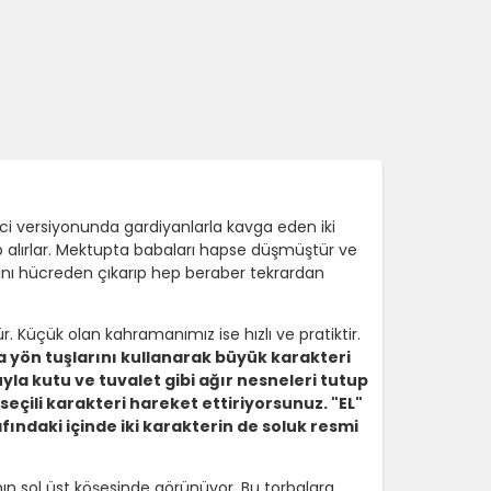
nci versiyonunda gardiyanlarla kavga eden iki
alırlar. Mektupta babaları hapse düşmüştür ve
ını hücreden çıkarıp hep beraber tekrardan
 Küçük olan kahramanımız ise hızlı ve pratiktir.
a yön tuşlarını kullanarak büyük karakteri
la kutu ve tuvalet gibi ağır nesneleri tutup
seçili karakteri hareket ettiriyorsunuz. "EL"
ındaki içinde iki karakterin de soluk resmi
nın sol üst köşesinde görünüyor. Bu torbalara