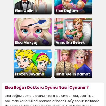
Elsa Gelinlik
Elsa Doğum
Giydirme 3
Ameliyatı
Elsa Makyaj
Anna İkiz Bebek
Doğumu
Frozen Boyama
Hintli Gelin Damat
Giydirme
Elsa Boğaz Doktoru Oyunu Nasıl Oynanır ?
Elsa boğaz doktoru oyunu 4 farklı bölümden oluşuyor. İlk 2
bölümde karlar ülkesi prenseslerinden Elsa'yı son iki bölümde