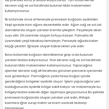
de prenses Anna'yı tedavi ediyorsunuz. Tüm bölümlerde
ekranın sağ ve sol tarafında bulunan tıbbi malzemeleri
kullanıyorsunuz.
İlk bölümde önce el feneriyle prensesin boğazını aydınlatın.
Yeşil spreyle kızın ağzını dezenfekte edin. Ağzın sağ ve sol üst
damaklarda oluşan yaraları kremle iyileştirin. Peçeteyle akan
suyu silin. Dil üzerinde oluşan tortuyu kazıyın. Pamukla dil
üzerindeki yeşil tabakayı temizleyin. Penseyle ağızda kalan
kılçığı çıkartın. İğneyle oluşan kabarcıkları yok edin.
İkinci bölümde boğazın derinliklerine girip orda bulunan
yaraları tedavi ediyorsunuz. Yine ekranın sağ ve sol tarafında
bulunan tıbbi malzemeleri kullanıyorsunuz. Yapacağınız
işlemler ekranın sağ alt tarafında görünen pencere içerisinde
size gösteriliyor. Parmağınızı yada fareyi boğaz içinde
gezdirdiğiniz bölgeler aydınlık oluyor. İşlem yapacağınız yeri
bulduğunuzda aydınlık bölge sabit kalıyor ve malzemeyle bu
bölgeyi tedavi ederek diğer aşamaya geçiyorsunuz.Bu şekilde
prensesin boğazında oluşan yaraları yok edin, ilhitaplı
kısımlara iğne vurup indirin ve krem sürerek tedaviyi
tamamlayın.