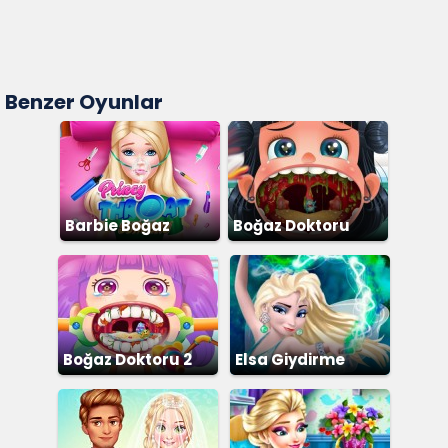
Benzer Oyunlar
Barbie Boğaz
Boğaz Doktoru
Ameliyatı
Boğaz Doktoru 2
Elsa Giydirme