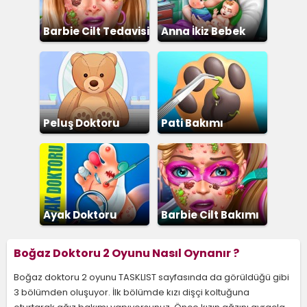
Barbie Cilt Tedavisi
Anna İkiz Bebek
Doğumu
Peluş Doktoru
Pati Bakımı
Ayak Doktoru
Barbie Cilt Bakımı
Boğaz Doktoru 2 Oyunu Nasıl Oynanır ?
Boğaz doktoru 2 oyunu TASKLIST sayfasında da görüldüğü gibi
3 bölümden oluşuyor. İlk bölümde kızı dişçi koltuğuna