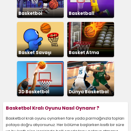
Basketbol
Basketball
Yıldızları
Superstars
Basket Savaşı
Basket Atma
3D Basketbol
Dünya Basketbol
Şampiyonası
Basketbol Kralı Oyunu Nasıl Oynanır ?
Basketbol kralı oyunu oynarken fare yada parmağınızla topları
potaya doğru atıyorsunuz. Her bölüme başlarken kısıtlı bir süre