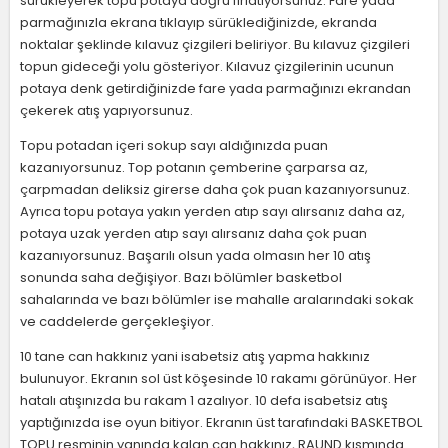
sürükleyerek topu potaya doğru fırlatıyorsunuz. Fare yada
parmağınızla ekrana tıklayıp sürüklediğinizde, ekranda
noktalar şeklinde kılavuz çizgileri beliriyor. Bu kılavuz çizgileri
topun gideceği yolu gösteriyor. Kılavuz çizgilerinin ucunun
potaya denk getirdiğinizde fare yada parmağınızı ekrandan
çekerek atış yapıyorsunuz.
Topu potadan içeri sokup sayı aldığınızda puan
kazanıyorsunuz. Top potanın çemberine çarparsa az,
çarpmadan deliksiz girerse daha çok puan kazanıyorsunuz.
Ayrıca topu potaya yakın yerden atıp sayı alırsanız daha az,
potaya uzak yerden atıp sayı alırsanız daha çok puan
kazanıyorsunuz. Başarılı olsun yada olmasın her 10 atış
sonunda saha değişiyor. Bazı bölümler basketbol
sahalarında ve bazı bölümler ise mahalle aralarındaki sokak
ve caddelerde gerçekleşiyor.
10 tane can hakkınız yani isabetsiz atış yapma hakkınız
bulunuyor. Ekranın sol üst köşesinde 10 rakamı görünüyor. Her
hatalı atışınızda bu rakam 1 azalıyor. 10 defa isabetsiz atış
yaptığınızda ise oyun bitiyor. Ekranın üst tarafındaki BASKETBOL
TOPU resminin yanında kalan can hakkınız, RAUND kısmında