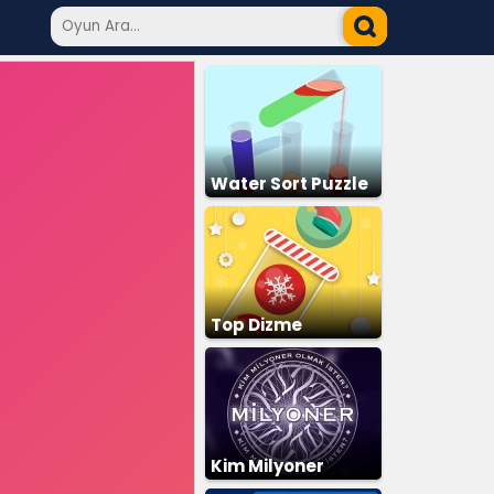
Water Sort Puzzle
Top Dizme
Kim Milyoner
Olmak İster