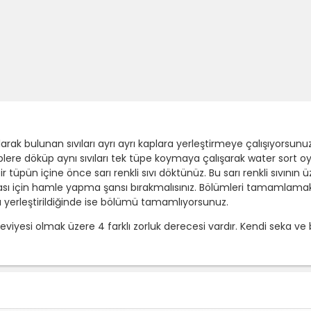
rak bulunan sıvıları ayrı ayrı kaplara yerleştirmeye çalışıyorsunuz.
 tüplere döküp aynı sıvıları tek tüpe koymaya çalışarak water sort 
ir tüpün içine önce sarı renkli sıvı döktünüz. Bu sarı renkli sıvını
sı için hamle yapma şansı bırakmalısınız. Bölümleri tamamlamak i
aba yerleştirildiğinde ise bölümü tamamlıyorsunuz.
yesi olmak üzere 4 farklı zorluk derecesi vardır. Kendi seka ve 