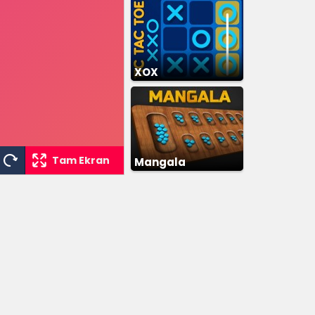
XOX
Tam Ekran
Mangala