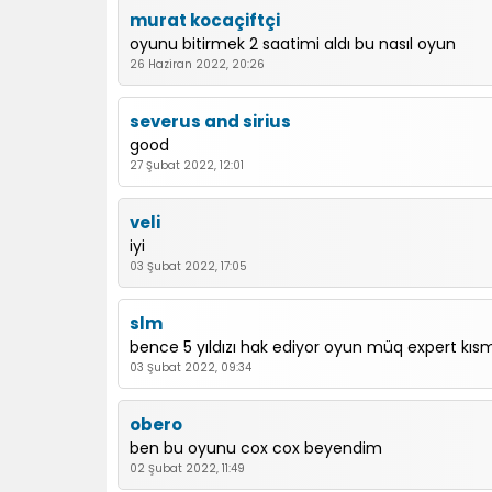
murat kocaçiftçi
oyunu bitirmek 2 saatimi aldı bu nasıl oyun
26 Haziran 2022, 20:26
severus and sirius
good
27 Şubat 2022, 12:01
veli
iyi
03 Şubat 2022, 17:05
slm
bence 5 yıldızı hak ediyor oyun müq expert kıs
03 Şubat 2022, 09:34
obero
ben bu oyunu cox cox beyendim
02 Şubat 2022, 11:49