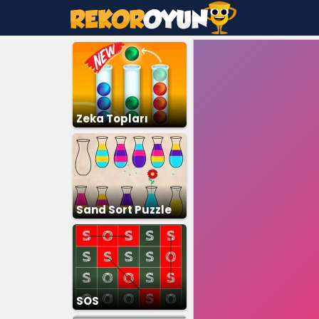
Zeka Topları
Sand Sort Puzzle
SOS