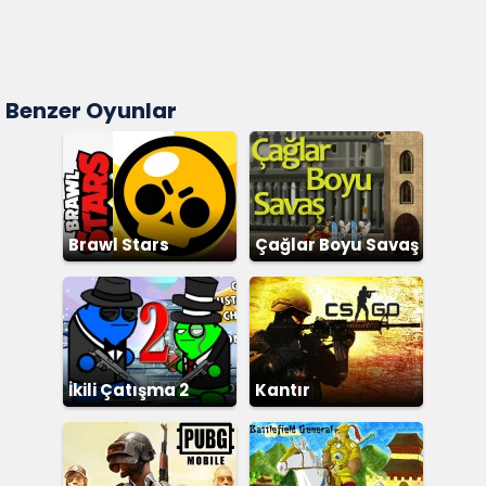
Benzer Oyunlar
Brawl Stars
Çağlar Boyu Savaş
İkili Çatışma 2
Kantır