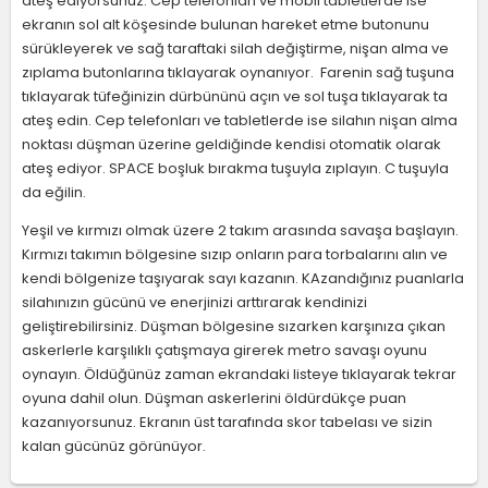
ateş ediyorsunuz. Cep telefonları ve mobil tabletlerde ise
ekranın sol alt köşesinde bulunan hareket etme butonunu
sürükleyerek ve sağ taraftaki silah değiştirme, nişan alma ve
zıplama butonlarına tıklayarak oynanıyor. Farenin sağ tuşuna
tıklayarak tüfeğinizin dürbününü açın ve sol tuşa tıklayarak ta
ateş edin. Cep telefonları ve tabletlerde ise silahın nişan alma
noktası düşman üzerine geldiğinde kendisi otomatik olarak
ateş ediyor. SPACE boşluk bırakma tuşuyla zıplayın. C tuşuyla
da eğilin.
Yeşil ve kırmızı olmak üzere 2 takım arasında savaşa başlayın.
Kırmızı takımın bölgesine sızıp onların para torbalarını alın ve
kendi bölgenize taşıyarak sayı kazanın. KAzandığınız puanlarla
silahınızın gücünü ve enerjinizi arttırarak kendinizi
geliştirebilirsiniz. Düşman bölgesine sızarken karşınıza çıkan
askerlerle karşılıklı çatışmaya girerek metro savaşı oyunu
oynayın. Öldüğünüz zaman ekrandaki listeye tıklayarak tekrar
oyuna dahil olun. Düşman askerlerini öldürdükçe puan
kazanıyorsunuz. Ekranın üst tarafında skor tabelası ve sizin
kalan gücünüz görünüyor.