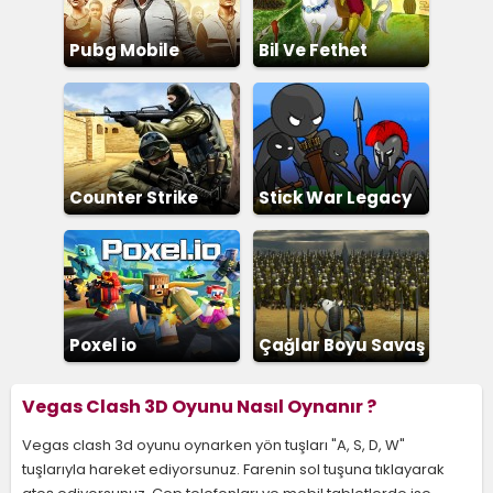
Pubg Mobile
Bil Ve Fethet
Counter Strike
Stick War Legacy
Poxel io
Çağlar Boyu Savaş
2
Vegas Clash 3D Oyunu Nasıl Oynanır ?
Vegas clash 3d oyunu oynarken yön tuşları "A, S, D, W"
tuşlarıyla hareket ediyorsunuz. Farenin sol tuşuna tıklayarak