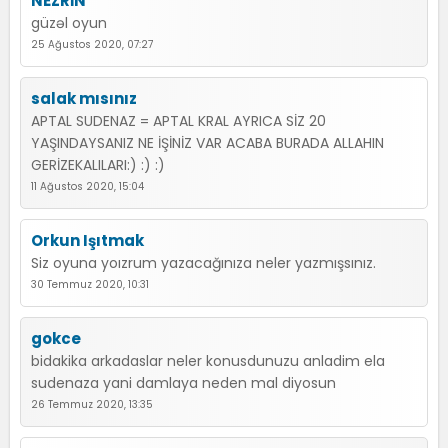
NEZRİN
güzəl oyun
25 Ağustos 2020, 07:27
salak mısınız
APTAL SUDENAZ = APTAL KRAL AYRICA SİZ 20
YAŞINDAYSANIZ NE İŞİNİZ VAR ACABA BURADA ALLAHIN
GERİZEKALILARI:) :) :)
11 Ağustos 2020, 15:04
Orkun Işıtmak
Siz oyuna yoızrum yazacağınıza neler yazmışsınız.
30 Temmuz 2020, 10:31
gokce
bidakika arkadaslar neler konusdunuzu anladim ela
sudenaza yani damlaya neden mal diyosun
26 Temmuz 2020, 13:35