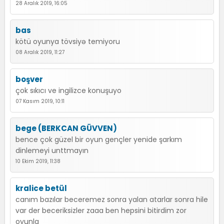
28 Aralık 2019, 16:05
bas
kötü oyunya tövsiyə temiyoru
08 Aralık 2019, 11:27
boşver
çok sıkıcı ve ingilizce konuşuyo
07 Kasım 2019, 10:11
bege (BERKCAN GÜVVEN)
bence çok güzel bir oyun gençler yenide şarkım
dinlemeyi unttmayın
10 Ekim 2019, 11:38
kralice betül
canım bazılar beceremez sonra yalan atarlar sonra hile
var der beceriksizler zaaa ben hepsini bitirdim zor
oyunla