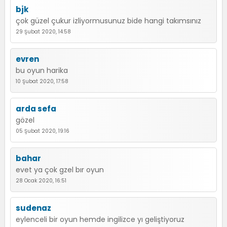
bjk
çok güzel çukur izliyormusunuz bide hangi takımsınız
29 Şubat 2020, 14:58
evren
bu oyun harika
10 Şubat 2020, 17:58
arda sefa
gözel
05 Şubat 2020, 19:16
bahar
evet ya çok gzel bır oyun
28 Ocak 2020, 16:51
sudenaz
eylenceli bir oyun hemde ingilizce yı geliştiyoruz