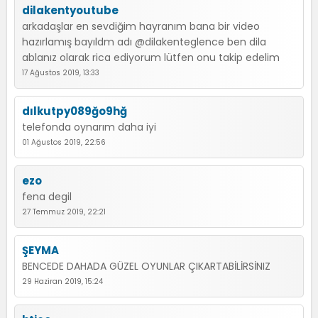
dilakentyoutube
arkadaşlar en sevdiğim hayranım bana bir video
hazırlamış bayıldm adı @dilakenteglence ben dila
ablanız olarak rica ediyorum lütfen onu takip edelim
17 Ağustos 2019, 13:33
dılkutpy089ğo9hğ
telefonda oynarım daha iyi
01 Ağustos 2019, 22:56
ezo
fena degil
27 Temmuz 2019, 22:21
ŞEYMA
BENCEDE DAHADA GÜZEL OYUNLAR ÇIKARTABİLİRSİNIZ
29 Haziran 2019, 15:24