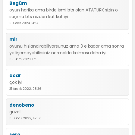
Begüm
oyun harika ama birde ismi bts olan ATATÜRK sizin o
saçma bts nizden kat kat iyi
01 Ocak 2024, 14:34
mir
oyunu hızlandırabiliyorsunuz ama 3 e kadar ama sonra
yetişemeyebilirsiniz normalda kalması daha iyi
09 Ekim 2023, 17:55
acar
çok iyi
31 Aralık 2022, 08:36
denobeno
güzel
06 Ocak 2022, 15:02
sero