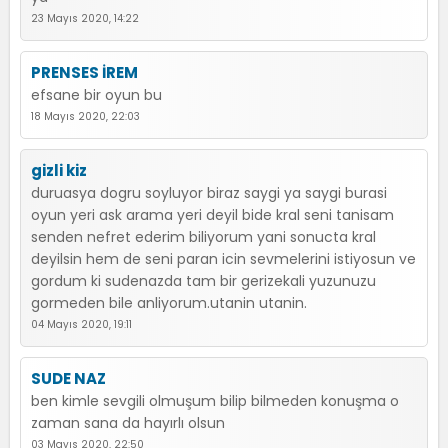
23 Mayıs 2020, 14:22
PRENSES İREM
efsane bir oyun bu
18 Mayıs 2020, 22:03
gizli kiz
duruasya dogru soyluyor biraz saygi ya saygi burasi
oyun yeri ask arama yeri deyil bide kral seni tanisam
senden nefret ederim biliyorum yani sonucta kral
deyilsin hem de seni paran icin sevmelerini istiyosun ve
gordum ki sudenazda tam bir gerizekali yuzunuzu
gormeden bile anliyorum.utanin utanin.
04 Mayıs 2020, 19:11
SUDE NAZ
ben kimle sevgili olmuşum bilip bilmeden konuşma o
zaman sana da hayırlı olsun
03 Mayıs 2020, 22:50