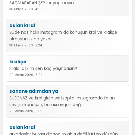
SAÇMASAPAN ŞEYLer yapmayın
30 Mayıs 2020, 14:19
aslan kıral
Sude naz haklı instagram da konuşun kral ve kraliçe
olmusunuz ne yazar
30 Mayıs 2020, 12:24
kraliçe
Krala: aşkım sen kaç yaşındasın?
29 Mayıs 2020, 15:24
sanane adımdan ya
SUDENAZ ve kral gidin watsapta instegramda falan
sevişin konuşun, burası uygun değil
29 Mayıs 2020, 15:17
aslan kıral
arkadaşlar burası dingonun ahırı değil lütfen düzgün