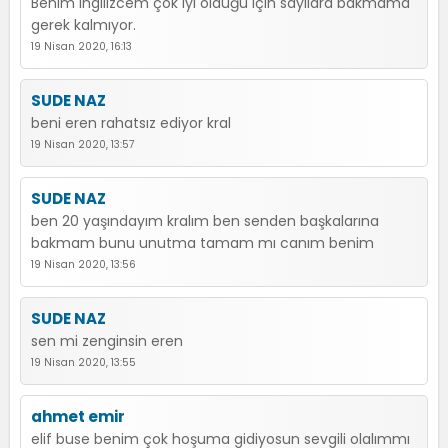
Benim ingilizcem çok iyi olduğu için sayılara bakmama
gerek kalmıyor.
19 Nisan 2020, 16:13
SUDE NAZ
beni eren rahatsız ediyor kral
19 Nisan 2020, 13:57
SUDE NAZ
ben 20 yaşındayım kralım ben senden başkalarına
bakmam bunu unutma tamam mı canım benim
19 Nisan 2020, 13:56
SUDE NAZ
sen mi zenginsin eren
19 Nisan 2020, 13:55
ahmet emir
elif buse benim çok hoşuma gidiyosun sevgili olalımmı