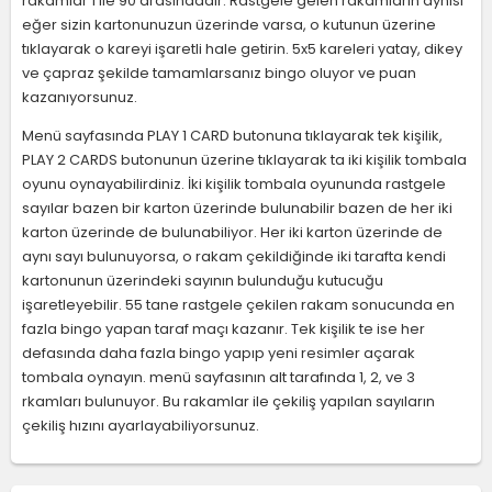
rakamlar 1 ile 90 arasındadır. Rastgele gelen rakamların aynısı
eğer sizin kartonunuzun üzerinde varsa, o kutunun üzerine
tıklayarak o kareyi işaretli hale getirin. 5x5 kareleri yatay, dikey
ve çapraz şekilde tamamlarsanız bingo oluyor ve puan
kazanıyorsunuz.
Menü sayfasında PLAY 1 CARD butonuna tıklayarak tek kişilik,
PLAY 2 CARDS butonunun üzerine tıklayarak ta iki kişilik tombala
oyunu oynayabilirdiniz. İki kişilik tombala oyununda rastgele
sayılar bazen bir karton üzerinde bulunabilir bazen de her iki
karton üzerinde de bulunabiliyor. Her iki karton üzerinde de
aynı sayı bulunuyorsa, o rakam çekildiğinde iki tarafta kendi
kartonunun üzerindeki sayının bulunduğu kutucuğu
işaretleyebilir. 55 tane rastgele çekilen rakam sonucunda en
fazla bingo yapan taraf maçı kazanır. Tek kişilik te ise her
defasında daha fazla bingo yapıp yeni resimler açarak
tombala oynayın. menü sayfasının alt tarafında 1, 2, ve 3
rkamları bulunuyor. Bu rakamlar ile çekiliş yapılan sayıların
çekiliş hızını ayarlayabiliyorsunuz.