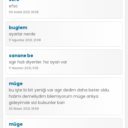
efso
09 Aralık 2021, 19:08
buglem
ayarlar nerde
17 Ağustos 2021, 21:08
sanane be
agır hızlı diyenler. hız ayarı var
17 Haziran 2021, 11:35
müge
bu işte bi bit yeniği var agır dedim daha beter oldu
hızlımı demeliydim bilemiyorum müge anlıya
gideyimde sizi bulsunlar bari
30 Nisan 2021, 19:58
müge