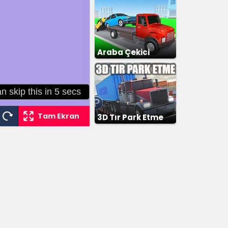
Araba Çekici
Tam Ekran
3D Tır Park Etme