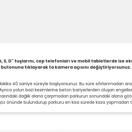
, S, D" tuşlarını, cep telefonları ve mobil tabletlerde ise ek
 butonuna tıklayarak ta kamera açısını değiştiriyorsunuz. 
akika 40 saniye süreyle başlıyorsunuz. Bu süre sıfırlanmadan ar
. Ayrıca yolun bazi kesimlerine beton bariyerlerden oluşan engeller
enarındaki dağlık alana çarpmadan parkurun sonundaki alana gö
 göz önünde bulundurup parkuru en kısa sürede kaza yapmadan 