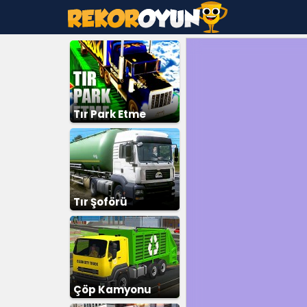
Tır Park Etme
Tır Şoförü
Çöp Kamyonu