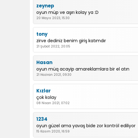
zeynep
oyun müp ve aşırı kolay ya :D
20 Mayıs 2023, 15:30
tony
zirve dediniz benim giriş katımdır
21 Şubat 2022, 20:05
Hasan
oyun müq acayip amareklamlara bir el atın
21 Haziran 2021, 09:30
Kızlar
çok kolay
08 Nisan 2021, 07:02
1234
oyun güzel ama yavaş bide zor kontröl ediliyor
15 Kasım 2020, 16:59