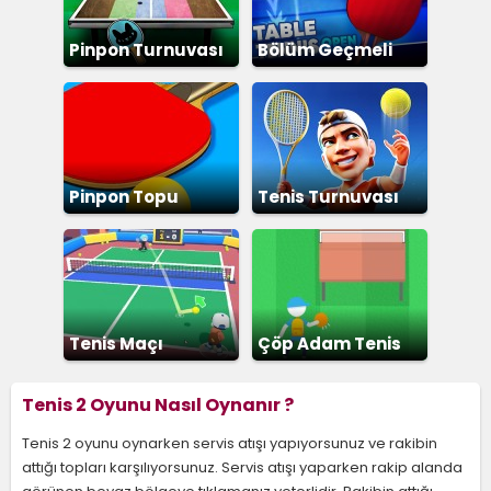
Pinpon Turnuvası
Bölüm Geçmeli
Masa Tenisi
Pinpon Topu
Tenis Turnuvası
Sektirme
Tenis Maçı
Çöp Adam Tenis
Tenis 2 Oyunu Nasıl Oynanır ?
Tenis 2 oyunu oynarken servis atışı yapıyorsunuz ve rakibin
attığı topları karşılıyorsunuz. Servis atışı yaparken rakip alanda