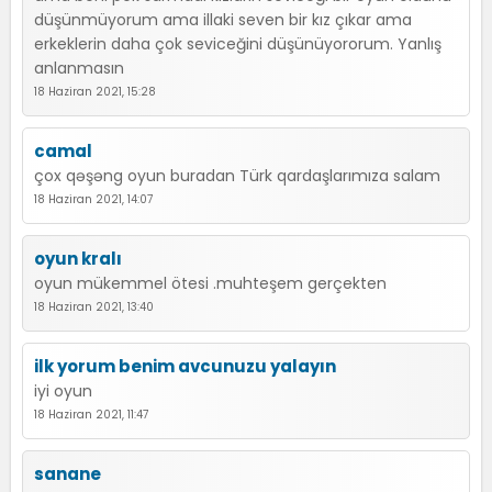
düşünmüyorum ama illaki seven bir kız çıkar ama
erkeklerin daha çok seviceğini düşünüyororum. Yanlış
anlanmasın
18 Haziran 2021, 15:28
camal
çox qəşəng oyun buradan Türk qardaşlarımıza salam
18 Haziran 2021, 14:07
oyun kralı
oyun mükemmel ötesi .muhteşem gerçekten
18 Haziran 2021, 13:40
ilk yorum benim avcunuzu yalayın
iyi oyun
18 Haziran 2021, 11:47
sanane