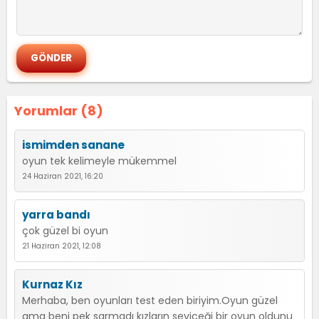
Yorumlar (8)
ismimden sanane
oyun tek kelimeyle mükemmel
24 Haziran 2021, 16:20
yarra bandı
çok güzel bi oyun
21 Haziran 2021, 12:08
Kurnaz Kız
Merhaba, ben oyunları test eden biriyim.Oyun güzel
ama beni pek sarmadı kızların seviceği bir oyun oldunu