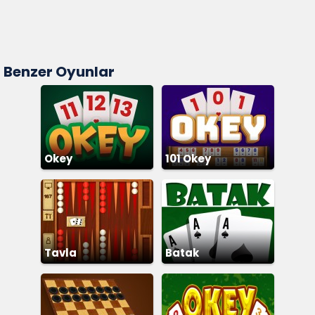
Benzer Oyunlar
Okey
101 Okey
Tavla
Batak