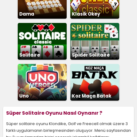
Dama
Klasik Okey
Solitaire
Spider Solitaire
Uno
Koz Maça Batak
Süper Solitaire Oyunu Nasıl Oynanır ?
Süper solitaire oyunu Klondike, Golf ve Freecell olmak üzere 3
farklı uygulamanın birleşmesinden oluşuyor. Menü sayfasından