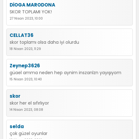
DİOGA MARODONA
SKOR TOPLAMI YOK!
27 Nisan 2023, 10:00
CELLAT36
skor toplamı olsa daha iyi olurdu
18 Nisan 2023, 11:29
Zeynep3626
güael amma neden hep aynim inszanlzn yayışıyom
15 Nisan 2023, 10:40
skor
skor her el sıfırlıyor
14 Nisan 2023, 08:08
selda
çok güzel oyunlar