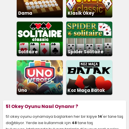
Dama
Klasik Okey
Solitaire
Spider Solitaire
Uno
Koz Maça Batak
51 Okey Oyunu Nasıl Oynanır ?
51 okey oyunu oynamaya başlarken her bir kişiye
14
'er tane taş
dağıtılıyor. Yerde ise kullanmak için
48
tane taş