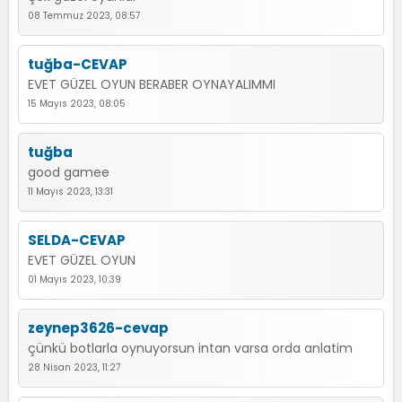
08 Temmuz 2023, 08:57
tuğba-CEVAP
EVET GÜZEL OYUN BERABER OYNAYALIMMI
15 Mayıs 2023, 08:05
tuğba
good gamee
11 Mayıs 2023, 13:31
SELDA-CEVAP
EVET GÜZEL OYUN
01 Mayıs 2023, 10:39
zeynep3626-cevap
çünkü botlarla oynuyorsun intan varsa orda anlatim
28 Nisan 2023, 11:27