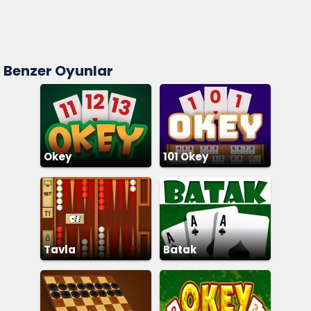
Benzer Oyunlar
Okey
101 Okey
Tavla
Batak