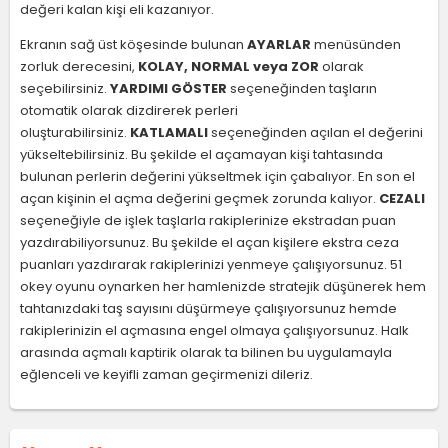
değeri kalan kişi eli kazanıyor.
Ekranın sağ üst köşesinde bulunan
AYARLAR
menüsünden
zorluk derecesini,
KOLAY, NORMAL veya ZOR
olarak
seçebilirsiniz.
YARDIMI GÖSTER
seçeneğinden taşların
otomatik olarak dizdirerek perleri
oluşturabilirsiniz.
KATLAMALI
seçeneğinden açılan el değerini
yükseltebilirsiniz. Bu şekilde el açamayan kişi tahtasında
bulunan perlerin değerini yükseltmek için çabalıyor. En son el
açan kişinin el açma değerini geçmek zorunda kalıyor.
CEZALI
seçeneğiyle de işlek taşlarla rakiplerinize ekstradan puan
yazdırabiliyorsunuz. Bu şekilde el açan kişilere ekstra ceza
puanları yazdırarak rakiplerinizi yenmeye çalışıyorsunuz. 51
okey oyunu oynarken her hamlenizde stratejik düşünerek hem
tahtanızdaki taş sayısını düşürmeye çalışıyorsunuz hemde
rakiplerinizin el açmasına engel olmaya çalışıyorsunuz. Halk
arasında açmalı kaptirik olarak ta bilinen bu uygulamayla
eğlenceli ve keyifli zaman geçirmenizi dileriz.