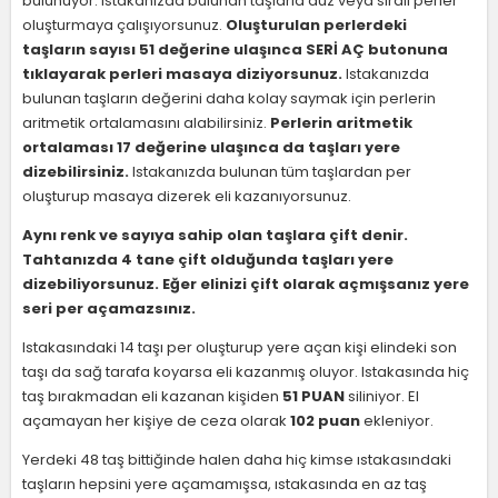
bulunuyor. Istakanızda bulunan taşlarla düz veya sıralı perler
oluşturmaya çalışıyorsunuz.
Oluşturulan perlerdeki
taşların sayısı 51 değerine ulaşınca SERİ AÇ butonuna
tıklayarak perleri masaya diziyorsunuz.
Istakanızda
bulunan taşların değerini daha kolay saymak için perlerin
aritmetik ortalamasını alabilirsiniz.
Perlerin aritmetik
ortalaması 17 değerine ulaşınca da taşları yere
dizebilirsiniz.
Istakanızda bulunan tüm taşlardan per
oluşturup masaya dizerek eli kazanıyorsunuz.
Aynı renk ve sayıya sahip olan taşlara çift denir.
Tahtanızda 4 tane çift olduğunda taşları yere
dizebiliyorsunuz. Eğer elinizi çift olarak açmışsanız yere
seri per açamazsınız.
Istakasındaki 14 taşı per oluşturup yere açan kişi elindeki son
taşı da sağ tarafa koyarsa eli kazanmış oluyor. Istakasında hiç
taş bırakmadan eli kazanan kişiden
51 PUAN
siliniyor. El
açamayan her kişiye de ceza olarak
102 puan
ekleniyor.
Yerdeki 48 taş bittiğinde halen daha hiç kimse ıstakasındaki
taşların hepsini yere açamamışsa, ıstakasında en az taş