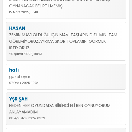
OYNANACAK BELİRTİLMEMİŞ
15 Mart 2025, 15:48
HASAN
ZEMİN MAVİ OLDUĞU İÇİN MAVİ TAŞLARIN DİZİLİMİNİ TAM
GÖREMİYORUZ.AYRICA SKOR TOPLAMINI GÖRMEK
İSTİYORUZ.
20 Şubat 2025, 08:43
hatı
guzel oyun
07 Ocak 2025, 19:34
YŞR ŞAH
NEDEN HER OYUNDADA BİİRİNCİ ELİ BEN OYNUYORUM
ANLAYAMADIM
08 Ağustos 2024, 09:21