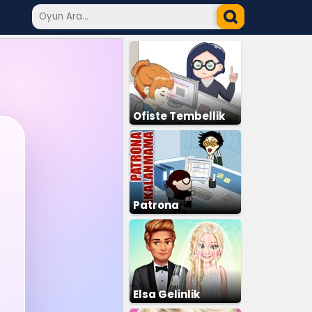
Ofiste Tembellik
Patrona
Yakalanmama
Elsa Gelinlik
Giydirme 3