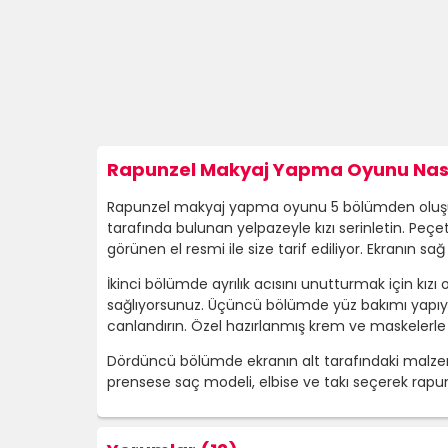
Rapunzel Makyaj Yapma Oyunu Nası
Rapunzel makyaj yapma oyunu 5 bölümden oluşuyor.
tarafında bulunan yelpazeyle kızı serinletin. Peçe
görünen el resmi ile size tarif ediliyor. Ekranın sa
İkinci bölümde ayrılık acısını unutturmak için k
sağlıyorsunuz. Üçüncü bölümde yüz bakımı yapıyor
canlandırın. Özel hazırlanmış krem ve maskelerle 
Dördüncü bölümde ekranın alt tarafındaki malzemel
prensese saç modeli, elbise ve takı seçerek r