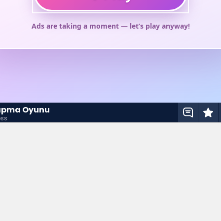
Yapma Oyunu
ess