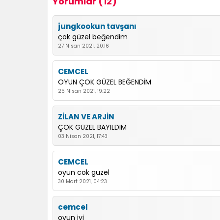
Yorumlar (12)
jungkookun tavşanı
çok güzel beğendim
27 Nisan 2021, 20:16
CEMCEL
OYUN ÇOK GÜZEL BEĞENDİM
25 Nisan 2021, 19:22
ZİLAN VE ARJİN
ÇOK GÜZEL BAYILDIM
03 Nisan 2021, 17:43
CEMCEL
oyun cok guzel
30 Mart 2021, 04:23
cemcel
oyun iyi