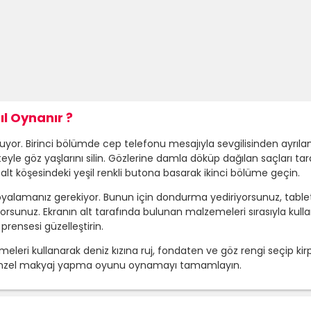
l Oynanır ?
 Birinci bölümde cep telefonu mesajıyla sevgilisinden ayrılan kız
teyle göz yaşlarını silin. Gözlerine damla döküp dağılan saçları ta
ğ alt köşesindeki yeşil renkli butona basarak ikinci bölüme geçin.
ızı oyalamanız gerekiyor. Bunun için dondurma yediriyorsunuz, tab
sunuz. Ekranın alt tarafında bulunan malzemeleri sırasıyla kulla
prensesi güzelleştirin.
eri kullanarak deniz kızına ruj, fondaten ve göz rengi seçip kirpi
apunzel makyaj yapma oyunu oynamayı tamamlayın.