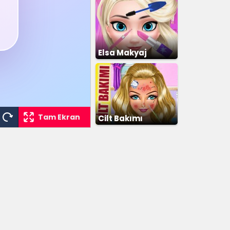
Elsa Makyaj
Tam Ekran
Cilt Bakımı