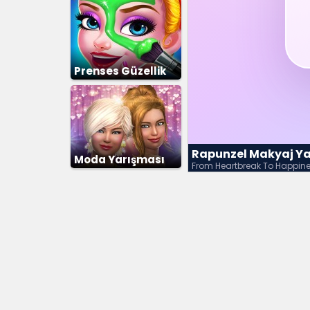
Prenses Güzellik
Salonu
Rapunzel Makyaj 
Moda Yarışması
From Heartbreak To Happin